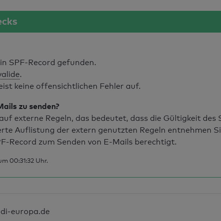
ecks
in SPF-Record gefunden.
valide
.
t keine offensichtlichen Fehler auf.
Mails zu senden?
uf externe Regeln, das bedeutet, dass die Gültigkeit de
erte Auflistung der extern genutzten Regeln entnehmen S
F-Record zum Senden von E-Mails berechtigt.
m 00:31:32 Uhr.
di-europa.de