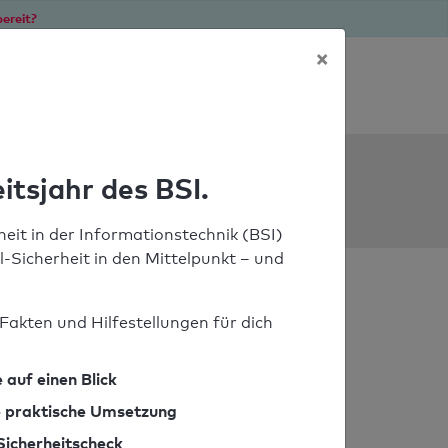
ereit?
×
Soforthilfe bei Notfällen
ools
itsjahr des BSI.
eit in der Informationstechnik (BSI)
il-Sicherheit in den Mittelpunkt – und
Fakten und Hilfestellungen für dich
 auf einen Blick
ie praktische Umsetzung
Sicherheitscheck