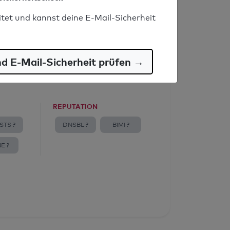
itet und kannst deine E-Mail-Sicherheit
nd E-Mail-Sicherheit prüfen →
REPUTATION
STS ?
DNSBL ?
BIMI ?
E ?