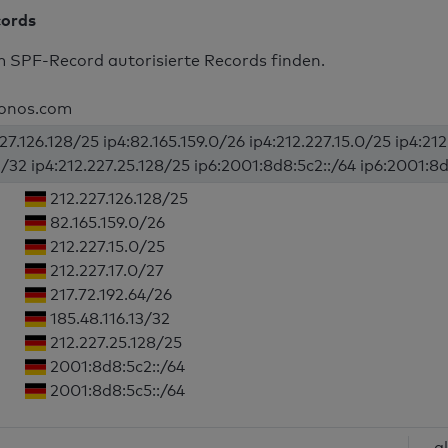
cords
m SPF-Record autorisierte Records finden.
ionos.com
27.126.128/25 ip4:82.165.159.0/26 ip4:212.227.15.0/25 ip4:212
3/32 ip4:212.227.25.128/25 ip6:2001:8d8:5c2::/64 ip6:2001:8d8
212.227.126.128/25
82.165.159.0/26
212.227.15.0/25
212.227.17.0/27
217.72.192.64/26
185.48.116.13/32
212.227.25.128/25
2001:8d8:5c2::/64
2001:8d8:5c5::/64
~al