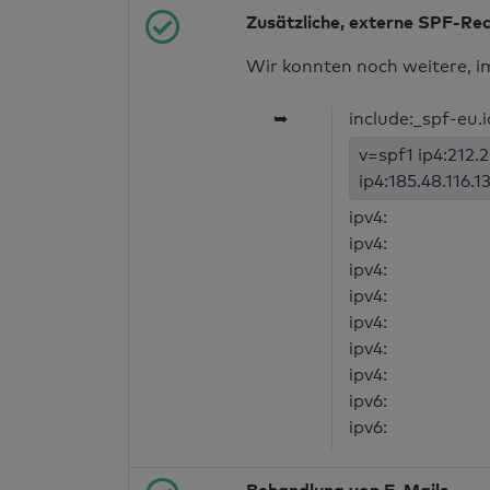
Zusätzliche, externe SPF-Re
Wir konnten noch weitere, i
➥
include:_spf-eu.
v=spf1 ip4:212.2
ip4:185.48.116.1
ipv4:
ipv4:
ipv4:
ipv4:
ipv4:
ipv4:
ipv4:
ipv6:
ipv6: