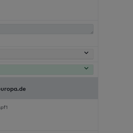
europa.de
spf1