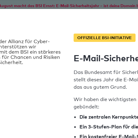
August macht das BSI Ernst: E-Mail-Sicherheitsjahr – ist deine Domain b
Start
Service
Informationen
SPF T
OFFIZIELLE BSI-INITIATIVE
der Allianz für Cyber-
nterstützen wir
it dem BSI ein stärkeres
E-Mail-Sicherhe
 für Chancen und Risiken
icherheit.
Das Bundesamt für Sicherh
stellt dieses Jahr die E-Ma
das aus gutem Grund.
Wir haben die wichtigsten 
gebündelt:
SPF-Record gefunden
Die zentralen Kernpunkte
Ein 3-Stufen-Plan für d
Syntaxprüfung: 0 Fehler
Ein kostenfreier E-Mail-