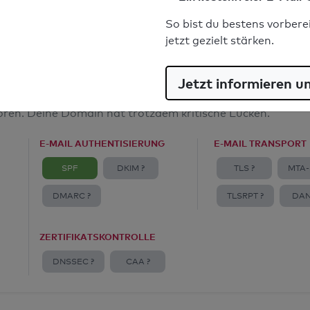
E-Mail-Spoofingschutz: Gut
So bist du bestens vorbere
jetzt gezielt stärken.
Jetzt informieren u
amt
toren. Deine Domain hat trotzdem kritische Lücken.
E-MAIL AUTHENTISIERUNG
E-MAIL TRANSPORT
SPF
DKIM ?
TLS ?
MTA-
DMARC ?
TLSRPT ?
DAN
ZERTIFIKATSKONTROLLE
DNSSEC ?
CAA ?