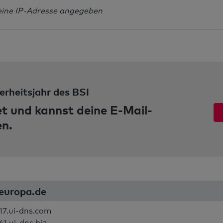
eine IP-Adresse angegeben
erheitsjahr des BSI
et und kannst deine E-Mail-
en.
-europa.de
17.ui-dns.com
41.ui-dns.biz