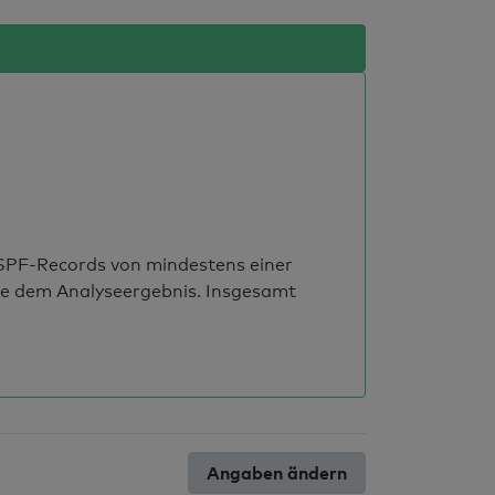
s SPF-Records von mindestens einer
ie dem Analyseergebnis. Insgesamt
Angaben ändern