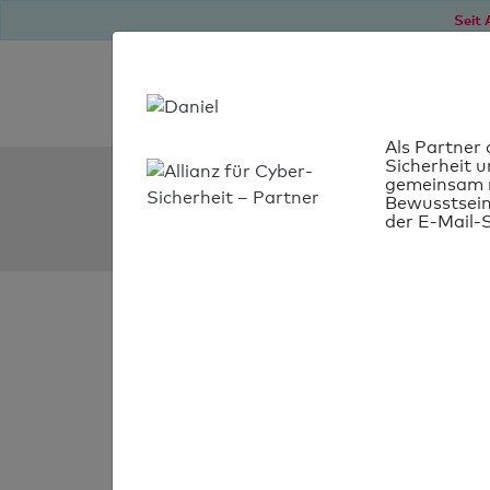
Seit 
Als Partner 
Sicherheit u
SPF Check:
gemeinsam m
Bewusstsein
mdi-europa.de
der E-Mail-S
SPF-Check
bestanden
Ihr SPF-Record