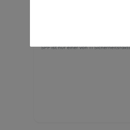
Prüfergebnis
Deine Domainsicherheit insges
SPF ist nur einer von 11 Sicherheitsfak