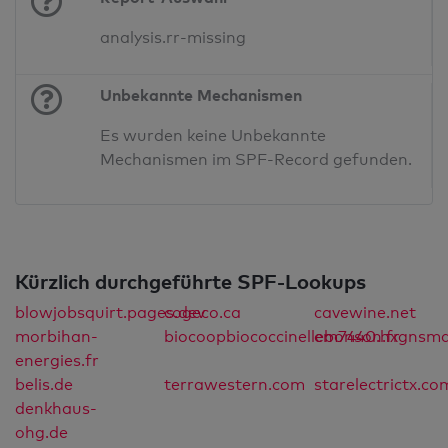
analysis.rr-missing
Unbekannte Mechanismen
Es wurden keine Unbekannte
Mechanismen im SPF-Record gefunden.
Kürzlich durchgeführte SPF-Lookups
blowjobsquirt.pages.dev
cogeco.ca
cavewine.net
morbihan-
biocoopbiococcinellebonson.fr
em7440.hxgnsma
energies.fr
belis.de
terrawestern.com
starelectrictx.co
denkhaus-
ohg.de