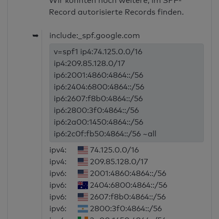
Wir konnten noch weitere, im SPF-
Record autorisierte Records finden.
➥
include:_spf.google.com
v=spf1 ip4:74.125.0.0/16
ip4:209.85.128.0/17
ip6:2001:4860:4864::/56
ip6:2404:6800:4864::/56
ip6:2607:f8b0:4864::/56
ip6:2800:3f0:4864::/56
ip6:2a00:1450:4864::/56
ip6:2c0f:fb50:4864::/56 ~all
ipv4:
74.125.0.0/16
ipv4:
209.85.128.0/17
ipv6:
2001:4860:4864::/56
ipv6:
2404:6800:4864::/56
ipv6:
2607:f8b0:4864::/56
ipv6:
2800:3f0:4864::/56