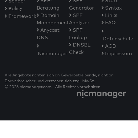
S
SPF-
SPF
Start
ender
Beratung
Generator
Syntax
P
olicy
Domain
SPF
Links
F
ramework
Management
Analyzer
FAQ
Anycast
SPF
DNS
Lookup
Datenschutz
DNSBL
AGB
Check
Nicmanager
Impressum
Alle Angebote richten sich an Gewerbetreibende, nicht an
Endverbraucher und verstehen sich zzgl. MwSt.
© 2026 nicmanager.com. Alle Rechte vorbehalten.