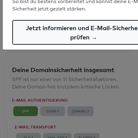
So bist du bestens vorbereitet und kannst deine E-M
SPF-Record gefunden
Sicherheit jetzt gezielt stärken.
Syntaxprüfung: 0 Fehler
Jetzt informieren und E-Mail-Sicherhe
E-Mail-Spoofingschutz: Gut
prüfen →
Deine Domainsicherheit insgesamt
SPF ist nur einer von 11 Sicherheitsfaktoren.
Deine Domain hat trotzdem kritische Lücken.
E-MAIL AUTHENTISIERUNG
SPF
DKIM ?
DMARC ?
E-MAIL TRANSPORT