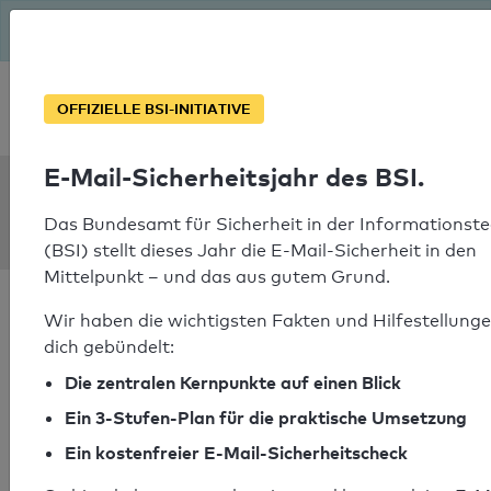
Seit August macht das BSI Ernst: E-Mail-Sicherheitsjahr – ist
deine Domain bereit?
Soforthilfe bei Notfällen
OFFIZIELLE BSI-INITIATIVE
E-Mail-Sicherheitsjahr des BSI.
SPF Check:
m4x.one
Das Bundesamt für Sicherheit in der Informationste
(BSI) stellt dieses Jahr die E-Mail-Sicherheit in den
Mittelpunkt – und das aus gutem Grund.
Wir haben die wichtigsten Fakten und Hilfestellunge
dich gebündelt:
Die zentralen Kernpunkte auf einen Blick
SPF-Check bestanden
Ein 3-Stufen-Plan für die praktische Umsetzung
Ihr SPF-Record Prüfergebnis
Ein kostenfreier E-Mail-Sicherheitscheck