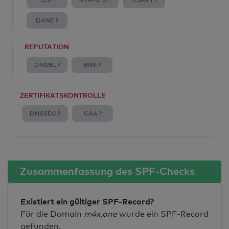
TLS ?
MTA-STS ?
TLSRPT ?
DANE ?
REPUTATION
DNSBL ?
BIMI ?
ZERTIFIKATSKONTROLLE
DNSSEC ?
CAA ?
Zusammenfassung des SPF-Checks
Existiert ein gültiger SPF-Record?
Für die Domain
m4x.one
wurde ein SPF-Record
gefunden.