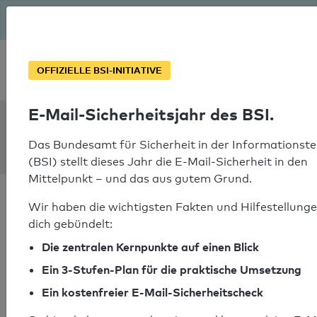
Seit August macht das BSI Ernst: E-Mail-Sicherheitsjahr – ist
deine Domain bereit?
Soforthilfe bei Notfällen
OFFIZIELLE BSI-INITIATIVE
E-Mail-Sicherheitsjahr des BSI.
SPF Check:
m2msolutions.nl
Das Bundesamt für Sicherheit in der Informationste
(BSI) stellt dieses Jahr die E-Mail-Sicherheit in den
Mittelpunkt – und das aus gutem Grund.
Wir haben die wichtigsten Fakten und Hilfestellunge
dich gebündelt:
Die zentralen Kernpunkte auf einen Blick
SPF-Check bestanden
Ein 3-Stufen-Plan für die praktische Umsetzung
Ihr SPF-Record Prüfergebnis
Ein kostenfreier E-Mail-Sicherheitscheck