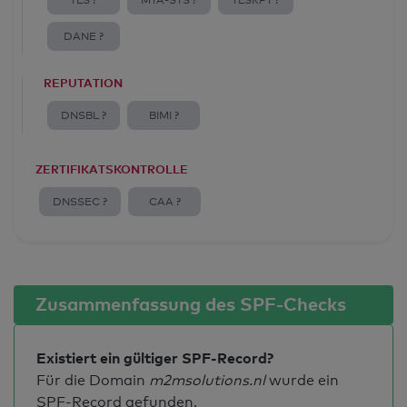
TLS ?
MTA-STS ?
TLSRPT ?
DANE ?
REPUTATION
DNSBL ?
BIMI ?
ZERTIFIKATSKONTROLLE
DNSSEC ?
CAA ?
Zusammenfassung des SPF-Checks
Existiert ein gültiger SPF-Record?
Für die Domain
m2msolutions.nl
wurde ein
SPF-Record gefunden.