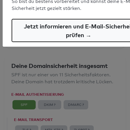
So bist du bestens vorbereitet und kannst deine E-M
SPF-Record gefunden
Sicherheit jetzt gezielt stärken.
Syntaxprüfung: 0 Fehler
Jetzt informieren und E-Mail-Sicherhe
E-Mail-Spoofingschutz: Gut
prüfen →
Deine Domainsicherheit insgesamt
SPF ist nur einer von 11 Sicherheitsfaktoren.
Deine Domain hat trotzdem kritische Lücken.
E-MAIL AUTHENTISIERUNG
SPF
DKIM ?
DMARC ?
E-MAIL TRANSPORT