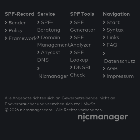
SPF-Record
Service
SPF Tools
Navigation
S
SPF-
SPF
Start
ender
Beratung
Generator
Syntax
P
olicy
Domain
SPF
Links
F
ramework
Management
Analyzer
FAQ
Anycast
SPF
DNS
Lookup
Datenschutz
DNSBL
AGB
Check
Nicmanager
Impressum
Alle Angebote richten sich an Gewerbetreibende, nicht an
Endverbraucher und verstehen sich zzgl. MwSt.
© 2026 nicmanager.com. Alle Rechte vorbehalten.