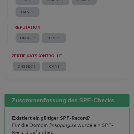
TLS ?
MTA-STS ?
TLSRPT ?
DANE ?
REPUTATION
DNSBL ?
BIMI ?
ZERTIFIKATSKONTROLLE
DNSSEC ?
CAA ?
Zusammenfassung des SPF-Checks
Existiert ein gültiger SPF-Record?
Für die Domain
linkoping.se
wurde ein SPF-
Record gefunden.