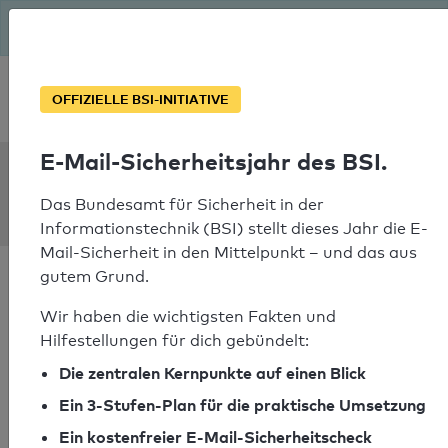
Seit August macht das BSI Ernst: E-Mail-Sicherheitsjahr – ist
deine Domain bereit?
Soforthilfe bei Notfällen
OFFIZIELLE BSI-INITIATIVE
E-Mail-Sicherheitsjahr des BSI.
SPF Check:
linkoping.se
Das Bundesamt für Sicherheit in der
Informationstechnik (BSI) stellt dieses Jahr die E-
Mail-Sicherheit in den Mittelpunkt – und das aus
gutem Grund.
Wir haben die wichtigsten Fakten und
Hilfestellungen für dich gebündelt:
SPF-Check bestanden
Die zentralen Kernpunkte auf einen Blick
Ihr SPF-Record Prüfergebnis
Ein 3-Stufen-Plan für die praktische Umsetzung
Ein kostenfreier E-Mail-Sicherheitscheck