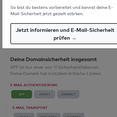
SPF-Record gefunden
So bist du bestens vorbereitet und kannst deine E-
Mail-Sicherheit jetzt gezielt stärken.
Syntaxprüfung: 0 Fehler
E-Mail-Spoofingschutz: Gut
Jetzt informieren und E-Mail-Sicherheit
prüfen →
Deine Domainsicherheit insgesamt
SPF ist nur einer von 11 Sicherheitsfaktoren.
Deine Domain hat trotzdem kritische Lücken.
E-MAIL AUTHENTISIERUNG
SPF
DKIM ?
DMARC ?
E-MAIL TRANSPORT