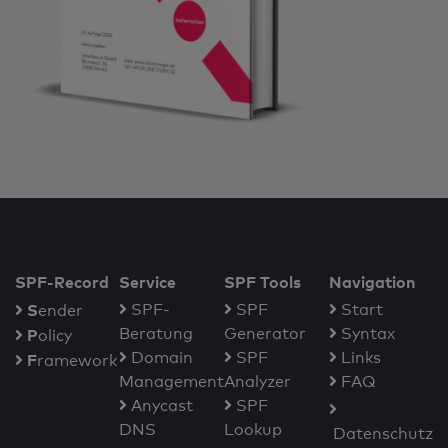
SPF-Record
Service
SPF Tools
Navigation
S
SPF-
SPF
Start
ender
Beratung
Generator
Syntax
P
olicy
Domain
SPF
Links
F
ramework
Management
Analyzer
FAQ
Anycast
SPF
DNS
Lookup
Datenschutz