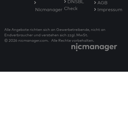
DNSBL
AGB
Check
Nicmanager
Impressum
Alle Angebote richten sich an Gewerbetreibende, nicht an
Endverbraucher und verstehen sich zzgl. MwSt.
© 2026 nicmanager.com. Alle Rechte vorbehalten.