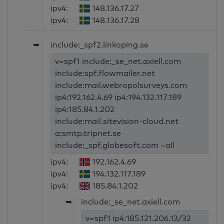
ipv4:
148.136.17.27
ipv4:
148.136.17.28
➥
include:_spf2.linkoping.se
v=spf1 include:_se_net.axiell.com
include:spf.flowmailer.net
include:mail.webropolsurveys.com
ip4:192.162.4.69 ip4:194.132.117.189
ip4:185.84.1.202
include:mail.sitevision-cloud.net
a:smtp.tripnet.se
include:_spf.globesoft.com ~all
ipv4:
192.162.4.69
ipv4:
194.132.117.189
ipv4:
185.84.1.202
➥
include:_se_net.axiell.com
v=spf1 ip4:185.121.206.13/32