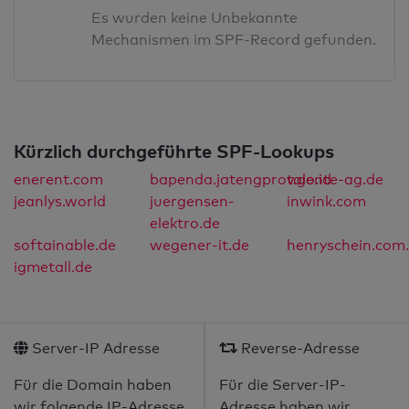
Es wurden keine Unbekannte
Mechanismen im SPF-Record gefunden.
Kürzlich durchgeführte SPF-Lookups
enerent.com
bapenda.jatengprov.go.id
talente-ag.de
jeanlys.world
juergensen-
inwink.com
elektro.de
softainable.de
wegener-it.de
henryschein.com
igmetall.de
Server-IP Adresse
Reverse-Adresse
Für die Domain haben
Für die Server-IP-
wir folgende IP-Adresse
Adresse haben wir