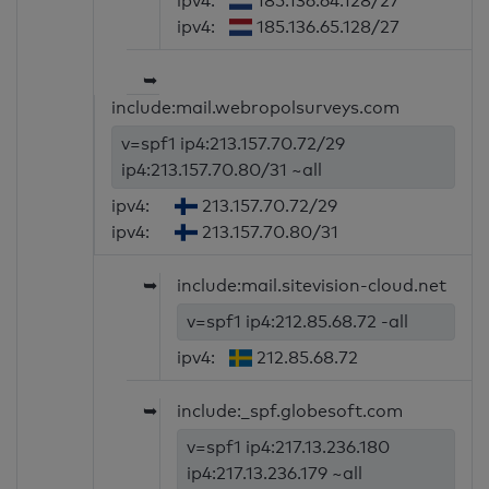
ipv4:
185.136.64.128/27
ipv4:
185.136.65.128/27
➥
include:mail.webropolsurveys.com
v=spf1 ip4:213.157.70.72/29
ip4:213.157.70.80/31 ~all
ipv4:
213.157.70.72/29
ipv4:
213.157.70.80/31
➥
include:mail.sitevision-cloud.net
v=spf1 ip4:212.85.68.72 -all
ipv4:
212.85.68.72
➥
include:_spf.globesoft.com
v=spf1 ip4:217.13.236.180
ip4:217.13.236.179 ~all