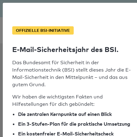
Seit August macht das BSI Ernst: E-Mail-Sicherheitsjahr – ist
deine Domain bereit?
Soforthilfe bei Notfällen
OFFIZIELLE BSI-INITIATIVE
E-Mail-Sicherheitsjahr des BSI.
SPF Check:
leroy.no
Das Bundesamt für Sicherheit in der
Informationstechnik (BSI) stellt dieses Jahr die E-
Mail-Sicherheit in den Mittelpunkt – und das aus
gutem Grund.
SPF-Check nicht
Wir haben die wichtigsten Fakten und
bestanden
Hilfestellungen für dich gebündelt:
Es konnten kein Nameserver für die
Die zentralen Kernpunkte auf einen Blick
Domain "_spf.z.lsg.no" ermittelt
Ein 3-Stufen-Plan für die praktische Umsetzung
werden.
Ein kostenfreier E-Mail-Sicherheitscheck