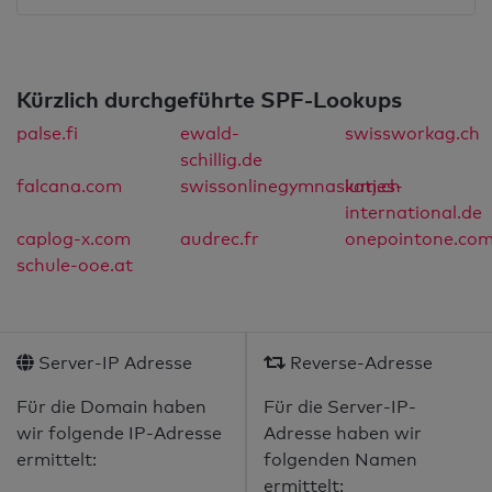
Kürzlich durchgeführte SPF-Lookups
palse.fi
ewald-
swissworkag.ch
schillig.de
falcana.com
swissonlinegymnasium.ch
katjes-
international.de
caplog-x.com
audrec.fr
onepointone.co
schule-ooe.at
Server-IP Adresse
Reverse-Adresse
Für die Domain haben
Für die Server-IP-
wir folgende IP-Adresse
Adresse haben wir
ermittelt:
folgenden Namen
ermittelt: