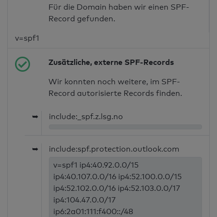
Für die Domain haben wir einen SPF-
Record gefunden.
v=spf1
Zusätzliche, externe SPF-Records
Wir konnten noch weitere, im SPF-
Record autorisierte Records finden.
➥
include:_spf.z.lsg.no
➥
include:spf.protection.outlook.com
v=spf1 ip4:40.92.0.0/15
ip4:40.107.0.0/16 ip4:52.100.0.0/15
ip4:52.102.0.0/16 ip4:52.103.0.0/17
ip4:104.47.0.0/17
ip6:2a01:111:f400::/48