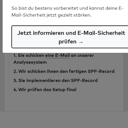
So bist du bestens vorbereitet und kannst deine E-
Mail-Sicherheit jetzt gezielt stärken.
Sicheren SPF-Record vom Experten
erstellen lassen ab 749€
Jetzt informieren und E-Mail-Sicherheit
prüfen →
SPF-Record bestellen
1. Sie schicken
eine E-Mail
an unserer
Analysesystem
2. Wir schicken Ihnen den fertigen SPF-Record
3. Sie implementieren den SPF-Record
4. Wir prüfen das Setup final