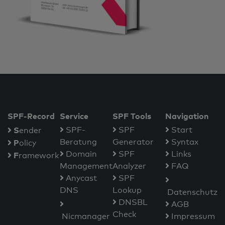
SPF-Record
Service
SPF Tools
Navigation
S
SPF-
SPF
Start
ender
Beratung
Generator
Syntax
P
olicy
Domain
SPF
Links
F
ramework
Management
Analyzer
FAQ
Anycast
SPF
DNS
Lookup
Datenschutz
DNSBL
AGB
Check
Nicmanager
Impressum