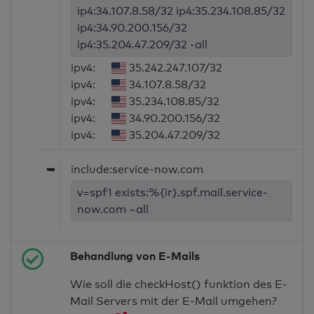
ip4:34.107.8.58/32 ip4:35.234.108.85/32
ip4:34.90.200.156/32
ip4:35.204.47.209/32 -all
ipv4:
35.242.247.107/32
ipv4:
34.107.8.58/32
ipv4:
35.234.108.85/32
ipv4:
34.90.200.156/32
ipv4:
35.204.47.209/32
➥
include:service-now.com
v=spf1 exists:%{ir}.spf.mail.service-
now.com ~all
Behandlung von E-Mails
Wie soll die checkHost() funktion des E-
Mail Servers mit der E-Mail umgehen?