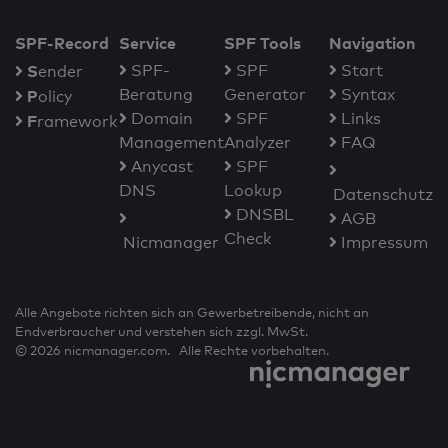
SPF-Record
Service
SPF Tools
Navigation
S
SPF-
SPF
Start
ender
Beratung
Generator
Syntax
P
olicy
Domain
SPF
Links
F
ramework
Management
Analyzer
FAQ
Anycast
SPF
DNS
Lookup
Datenschutz
DNSBL
AGB
Check
Nicmanager
Impressum
Alle Angebote richten sich an Gewerbetreibende, nicht an
Endverbraucher und verstehen sich zzgl. MwSt.
© 2026 nicmanager.com. Alle Rechte vorbehalten.