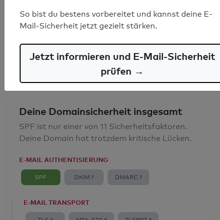
SPF-Record gefunden
So bist du bestens vorbereitet und kannst deine E-
Mail-Sicherheit jetzt gezielt stärken.
Syntaxprüfung: 0 Fehler
E-Mail-Spoofingschutz: Gut
Jetzt informieren und E-Mail-Sicherheit
prüfen →
Deine Domainsicherheit insgesamt
SPF ist nur einer von 11 Sicherheitsfaktoren.
Deine Domain hat trotzdem kritische Lücken.
E-MAIL AUTHENTISIERUNG
SPF
DKIM ?
DMARC ?
E-MAIL TRANSPORT