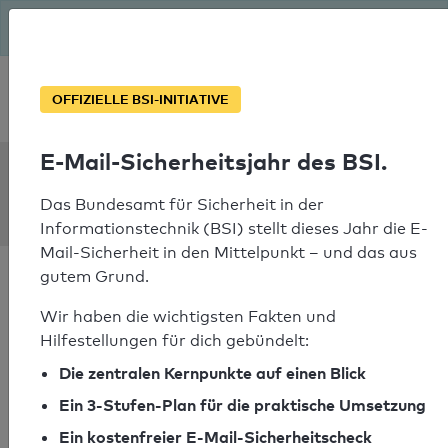
Seit August macht das BSI Ernst: E-Mail-Sicherheitsjahr – ist
deine Domain bereit?
Soforthilfe bei Notfällen
OFFIZIELLE BSI-INITIATIVE
E-Mail-Sicherheitsjahr des BSI.
SPF Check:
kzvk.de
Das Bundesamt für Sicherheit in der
Informationstechnik (BSI) stellt dieses Jahr die E-
Mail-Sicherheit in den Mittelpunkt – und das aus
gutem Grund.
Wir haben die wichtigsten Fakten und
Hilfestellungen für dich gebündelt:
SPF-Check bestanden
Die zentralen Kernpunkte auf einen Blick
Ihr SPF-Record Prüfergebnis
Ein 3-Stufen-Plan für die praktische Umsetzung
Ein kostenfreier E-Mail-Sicherheitscheck