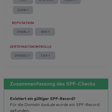
TLS ?
MTA-STS ?
TLSRPT ?
DANE ?
REPUTATION
DNSBL ?
BIMI ?
ZERTIFIKATSKONTROLLE
DNSSEC ?
CAA ?
Zusammenfassung des SPF-Checks
Existiert ein gültiger SPF-Record?
Für die Domain
kzvk.de
wurde ein SPF-Record
gefunden.