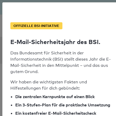
Seit August macht das BSI Ernst: E-Mail-Sicherheitsjahr – ist
deine Domain bereit?
Soforthilfe bei Notfällen
OFFIZIELLE BSI-INITIATIVE
E-Mail-Sicherheitsjahr des BSI.
SPF Check:
kirchheimerhof.at
Das Bundesamt für Sicherheit in der
Informationstechnik (BSI) stellt dieses Jahr die E-
Mail-Sicherheit in den Mittelpunkt – und das aus
gutem Grund.
Wir haben die wichtigsten Fakten und
Hilfestellungen für dich gebündelt:
SPF-Check bestanden
Die zentralen Kernpunkte auf einen Blick
Ihr SPF-Record Prüfergebnis
Ein 3-Stufen-Plan für die praktische Umsetzung
Ein kostenfreier E-Mail-Sicherheitscheck