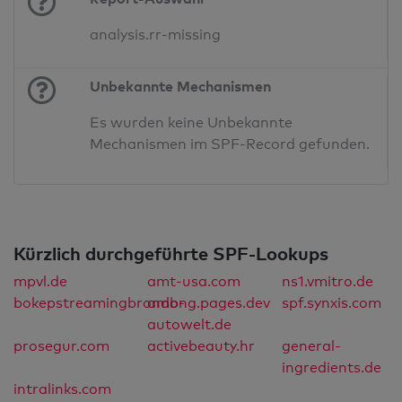
analysis.rr-missing
Unbekannte Mechanismen
Es wurden keine Unbekannte
Mechanismen im SPF-Record gefunden.
Kürzlich durchgeführte SPF-Lookups
mpvl.de
amt-usa.com
ns1.vmitro.de
bokepstreamingbrondong.pages.dev
amb-
spf.synxis.com
autowelt.de
prosegur.com
activebeauty.hr
general-
ingredients.de
intralinks.com