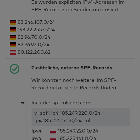
Es wurden expliziten IPv4-Adressen im
SPF-Record zum Senden autorisiert.
83.246.107.0/24
193.22.255.0/24
82.96.70.0/24
82.96.92.0/24
80.122.200.62
Zusätzliche, externe SPF-Records
Wir konnten noch weitere, im SPF-
Record autorisierte Records finden.
➥
include:_spf.mlsend.com
v=spf1 ip4:185.249.220.0/24
ip4:185.225.161.0/24 ~all
ipv4:
185.249.220.0/24
ipv4:
185.225.161.0/24