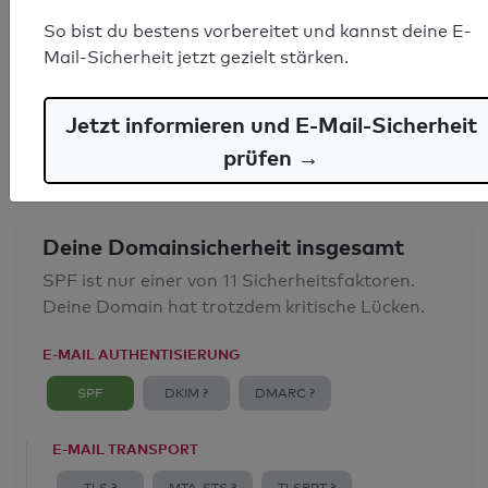
SPF-Record gefunden
So bist du bestens vorbereitet und kannst deine E-
Mail-Sicherheit jetzt gezielt stärken.
Syntaxprüfung: 0 Fehler
E-Mail-Spoofingschutz: Gut
Jetzt informieren und E-Mail-Sicherheit
prüfen →
Deine Domainsicherheit insgesamt
SPF ist nur einer von 11 Sicherheitsfaktoren.
Deine Domain hat trotzdem kritische Lücken.
E-MAIL AUTHENTISIERUNG
SPF
DKIM ?
DMARC ?
E-MAIL TRANSPORT