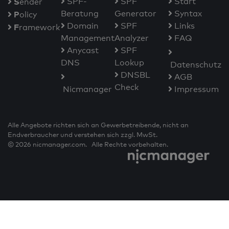
S
SPF-
SPF
Start
ender
Beratung
Generator
Syntax
P
olicy
Domain
SPF
Links
F
ramework
Management
Analyzer
FAQ
Anycast
SPF
DNS
Lookup
Datenschutz
DNSBL
AGB
Check
Nicmanager
Impressum
Alle Angebote richten sich an Gewerbetreibende, nicht an
Endverbraucher und verstehen sich zzgl. MwSt.
© 2026 nicmanager.com. Alle Rechte vorbehalten.