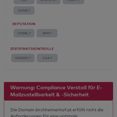
TLS ?
MTA-STS ?
TLSRPT ?
DANE ?
REPUTATION
DNSBL ?
BIMI ?
ZERTIFIKATSKONTROLLE
DNSSEC ?
CAA ?
Warnung: Compliance Verstoß für E-
Mailzustellbarkeit & -Sicherheit
Die Domain kirchheimerhof.at erfüllt nicht die
Anforderungen für eine optimale