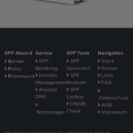
SPF-Record
Service
SPF Tools
Navigation
S
SPF-
SPF
Start
ender
Beratung
Generator
Syntax
P
olicy
Domain
SPF
Links
F
ramework
Management
Analyzer
FAQ
Anycast
SPF
DNS
Lookup
Datenschutz
DNSBL
AGB
Check
Nicmanager
Impressum
Alle Angebote richten sich an Gewerbetreibende, nicht an