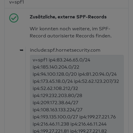
v=spf1
Zusätzliche, externe SPF-Records
Wir konnten noch weitere, im SPF-
Record autorisierte Records finden.
➥
include:spf.hornetsecurity.com
v=spf1 ip4:83.246.65.0/24
ip4:185.140.204.0/22
ip4:94.100.128.0/20 ip4:81.20.94.0/24
ip4:173.45.18.0/24 ip4:52.62.123.207/32
ip4:52.62.108.212/32
ip4:129.232.203.80/28
ip4:209.172.38.64/27
ip4:108.163.133.224/27
ip4:193.135.100.0/27 ip4:199.27.221.76
ip4:216.46.11.238 ip4:216.46.11.244
ip4:199.27.221.81 ip4:199.27.221.82