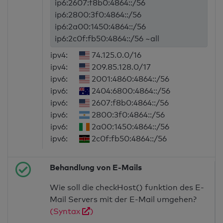
ip6:2607:f8b0:4864::/56
ip6:2800:3f0:4864::/56
ip6:2a00:1450:4864::/56
ip6:2c0f:fb50:4864::/56 ~all
ipv4:
74.125.0.0/16
ipv4:
209.85.128.0/17
ipv6:
2001:4860:4864::/56
ipv6:
2404:6800:4864::/56
ipv6:
2607:f8b0:4864::/56
ipv6:
2800:3f0:4864::/56
ipv6:
2a00:1450:4864::/56
ipv6:
2c0f:fb50:4864::/56
Behandlung von E-Mails
Wie soll die checkHost() funktion des E-
Mail Servers mit der E-Mail umgehen?
(Syntax
)