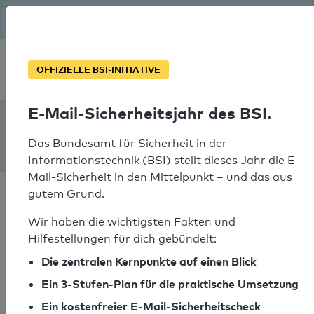
Seit August macht das BSI Ernst: E-Mail-Sicherheitsjahr – ist
deine Domain bereit?
Soforthilfe bei Notfällen
OFFIZIELLE BSI-INITIATIVE
E-Mail-Sicherheitsjahr des BSI.
SPF Check:
kindermann.io
Das Bundesamt für Sicherheit in der
Informationstechnik (BSI) stellt dieses Jahr die E-
Mail-Sicherheit in den Mittelpunkt – und das aus
gutem Grund.
Wir haben die wichtigsten Fakten und
Hilfestellungen für dich gebündelt:
SPF-Check bestanden
Die zentralen Kernpunkte auf einen Blick
Ihr SPF-Record Prüfergebnis
Ein 3-Stufen-Plan für die praktische Umsetzung
Ein kostenfreier E-Mail-Sicherheitscheck