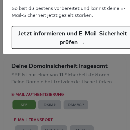
SPF-Record gefunden
So bist du bestens vorbereitet und kannst deine E-
Mail-Sicherheit jetzt gezielt stärken.
Syntaxprüfung: 0 Fehler
E-Mail-Spoofingschutz: Gut
Jetzt informieren und E-Mail-Sicherheit
prüfen →
Deine Domainsicherheit insgesamt
SPF ist nur einer von 11 Sicherheitsfaktoren.
Deine Domain hat trotzdem kritische Lücken.
E-MAIL AUTHENTISIERUNG
SPF
DKIM ?
DMARC ?
E-MAIL TRANSPORT