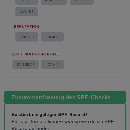
TLS ?
MTA-STS ?
TLSRPT ?
DANE ?
REPUTATION
DNSBL ?
BIMI ?
ZERTIFIKATSKONTROLLE
DNSSEC ?
CAA ?
Zusammenfassung des SPF-Checks
Existiert ein gültiger SPF-Record?
Für die Domain
kindermann.io
wurde ein SPF-
Record gefunden.