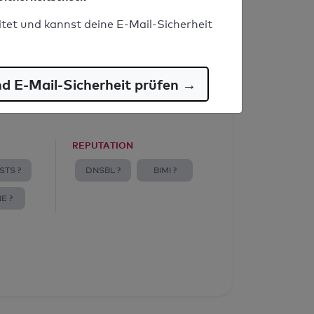
itet und kannst deine E-Mail-Sicherheit
nd E-Mail-Sicherheit prüfen →
REPUTATION
STS ?
DNSBL ?
BIMI ?
E ?