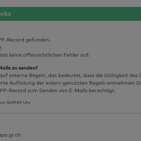
ecks
PF-Record gefunden.
e
.
t keine offensichtlichen Fehler auf.
Mails zu senden?
uf externe Regeln, das bedeutet, dass die Gültigkeit de
erte Auflistung der extern genutzten Regeln entnehmen S
PF-Record zum Senden von E-Mails berechtigt.
um 13:09:59 Uhr.
apo.gr.ch