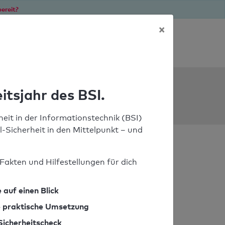
ereit?
×
Soforthilfe bei Notfällen
ools
itsjahr des BSI.
eit in der Informationstechnik (BSI)
il-Sicherheit in den Mittelpunkt – und
Fakten und Hilfestellungen für dich
 auf einen Blick
ie praktische Umsetzung
Sicherheitscheck