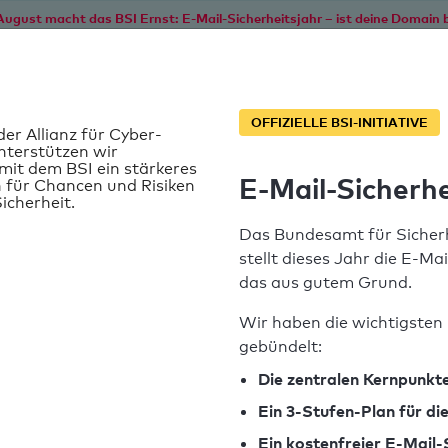
August macht das BSI Ernst: E-Mail-Sicherheitsjahr – ist deine Domain b
Start
Service
Informationen
SPF T
OFFIZIELLE BSI-INITIATIVE
der Allianz für Cyber-
nterstützen wir
it dem BSI ein stärkeres
E-Mail-Sicherhe
 für Chancen und Risiken
icherheit.
Das Bundesamt für Sicherh
stellt dieses Jahr die E-Ma
das aus gutem Grund.
Wir haben die wichtigsten 
gebündelt:
SPF-Record gefunden
Die zentralen Kernpunkte
Ein 3-Stufen-Plan für d
Syntaxprüfung: 0 Fehler
Ein kostenfreier E-Mail-