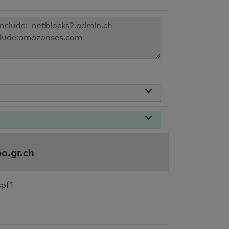
o.gr.ch
spf1