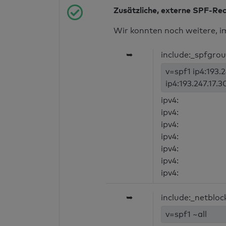
Zusätzliche, externe SPF-Re
Wir konnten noch weitere, i
➥
include:_spfgrou
v=spf1 ip4:193.24
ip4:193.247.17.3
ipv4:
ipv4:
ipv4:
ipv4:
ipv4:
ipv4:
ipv4:
➥
include:_netbloc
v=spf1 ~all