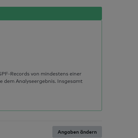
s SPF-Records von mindestens einer
ie dem Analyseergebnis. Insgesamt
Angaben ändern