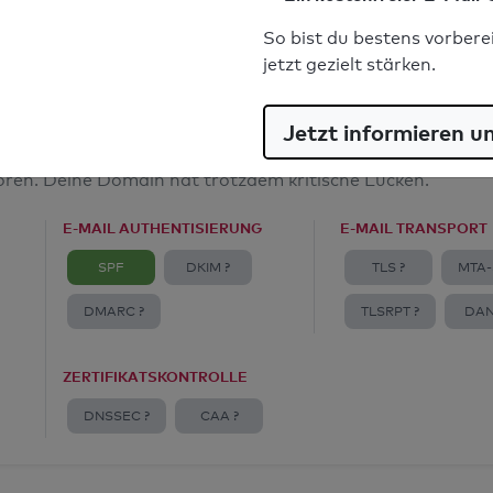
E-Mail-Spoofingschutz: Gut
So bist du bestens vorbere
jetzt gezielt stärken.
Jetzt informieren u
amt
toren. Deine Domain hat trotzdem kritische Lücken.
E-MAIL AUTHENTISIERUNG
E-MAIL TRANSPORT
SPF
DKIM ?
TLS ?
MTA-
DMARC ?
TLSRPT ?
DAN
ZERTIFIKATSKONTROLLE
DNSSEC ?
CAA ?