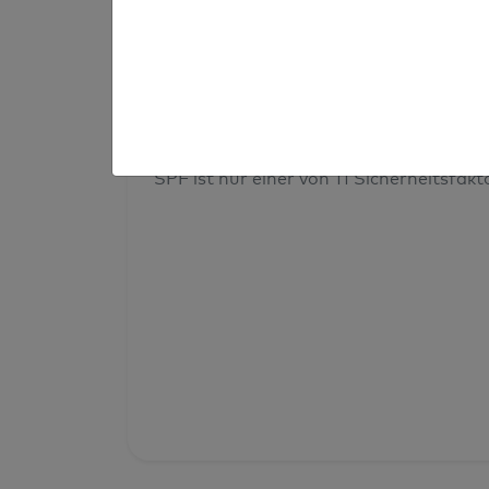
Prüfergebnis
Deine Domainsicherheit insges
SPF ist nur einer von 11 Sicherheitsfak