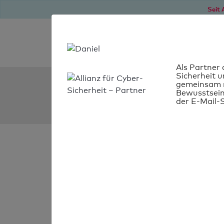
Seit 
Als Partner 
Sicherheit u
SPF Check:
gemeinsam m
Bewusstsein
kapo.gr.ch
der E-Mail-S
SPF-Check
bestanden
Ihr SPF-Record