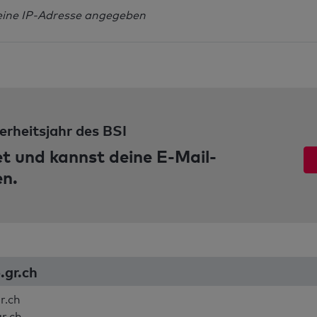
eine IP-Adresse angegeben
erheitsjahr des BSI
et und kannst deine E-Mail-
en.
.gr.ch
r.ch
gr.ch