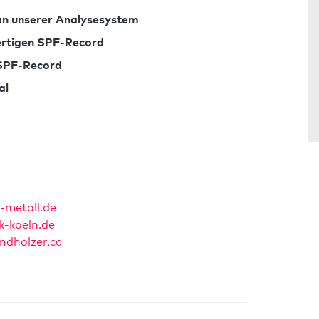
n unserer Analysesystem
fertigen SPF-Record
 SPF-Record
al
-metall.de
k-koeln.de
ndholzer.cc