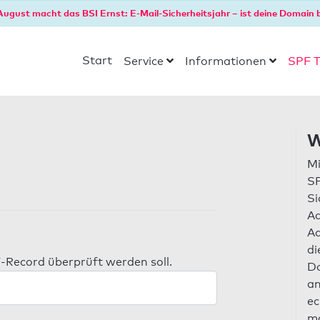
August macht das BSI Ernst: E-Mail-Sicherheitsjahr – ist deine Domain b
Start
Service
Informationen
SPF T
W
Mi
SP
Si
Ad
Ad
di
-Record überprüft werden soll.
Do
an
ec
ma