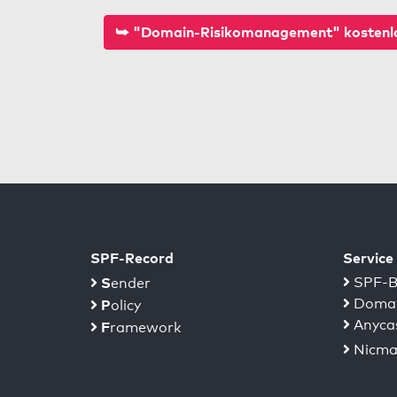
⮩ "Domain-Risikomanagement" kostenlo
SPF-Record
Service
S
SPF-B
ender
Domai
P
olicy
Anyca
F
ramework
Nicma