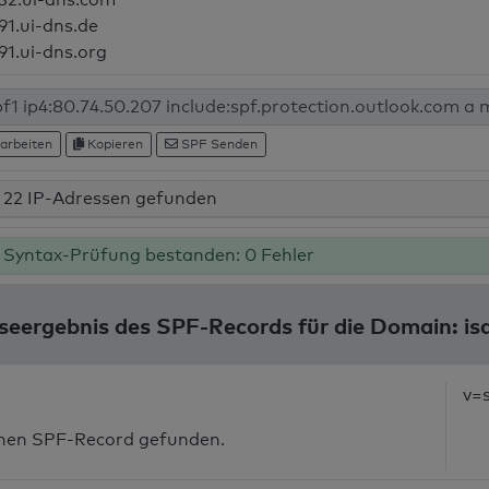
91.ui-dns.de
91.ui-dns.org
arbeiten
Kopieren
SPF Senden
22 IP-Adressen gefunden
Syntax-Prüfung bestanden: 0 Fehler
seergebnis des SPF-Records für die Domain: is
v=
inen SPF-Record gefunden.