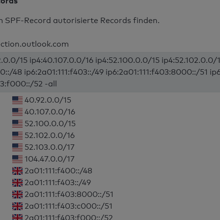
cords
m SPF-Record autorisierte Records finden.
ection.outlook.com
.0.0/15 ip4:40.107.0.0/16 ip4:52.100.0.0/15 ip4:52.102.0.0/1
0::/48 ip6:2a01:111:f403::/49 ip6:2a01:111:f403:8000::/51 ip
3:f000::/52 -all
40.92.0.0/15
40.107.0.0/16
52.100.0.0/15
52.102.0.0/16
52.103.0.0/17
104.47.0.0/17
2a01:111:f400::/48
2a01:111:f403::/49
2a01:111:f403:8000::/51
2a01:111:f403:c000::/51
2a01:111:f403:f000::/52