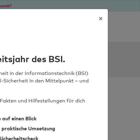
ereit?
×
Soforthilfe bei Notfällen
ools
itsjahr des BSI.
eit in der Informationstechnik (BSI)
il-Sicherheit in den Mittelpunkt – und
Fakten und Hilfestellungen für dich
 auf einen Blick
ie praktische Umsetzung
Sicherheitscheck