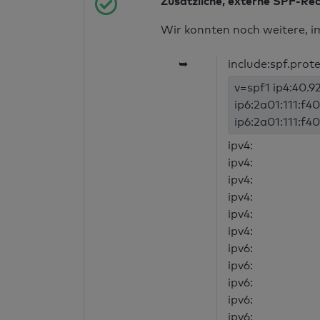
Zusätzliche, externe SPF-Re
Wir konnten noch weitere, i
➥
include:spf.prot
v=spf1 ip4:40.92
ip6:2a01:111:f40
ip6:2a01:111:f40
ipv4:
ipv4:
ipv4:
ipv4:
ipv4:
ipv4:
ipv6:
ipv6:
ipv6:
ipv6:
ipv6: