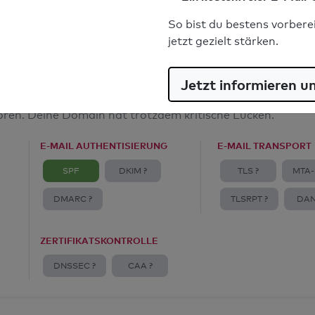
E-Mail-Spoofingschutz: Gut
So bist du bestens vorbere
jetzt gezielt stärken.
Jetzt informieren u
amt
toren. Deine Domain hat trotzdem kritische Lücken.
E-MAIL AUTHENTISIERUNG
E-MAIL TRANSPORT
SPF
DKIM ?
TLS ?
MTA-
DMARC ?
TLSRPT ?
DAN
ZERTIFIKATSKONTROLLE
DNSSEC ?
CAA ?