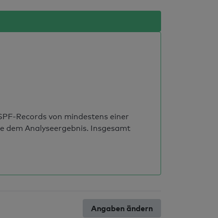
s SPF-Records von mindestens einer
ie dem Analyseergebnis. Insgesamt
Angaben ändern