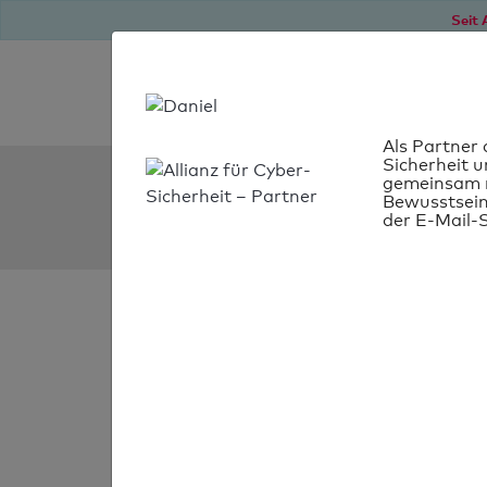
Seit 
Als Partner 
Sicherheit u
SPF Check:
gemeinsam m
Bewusstsein
isana.de
der E-Mail-S
SPF-Check
bestanden
Ihr SPF-Record