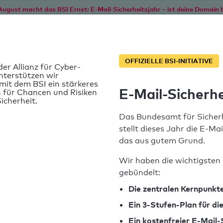
August macht das BSI Ernst: E-Mail-Sicherheitsjahr – ist deine Domain b
Start
Service
Informationen
SPF T
OFFIZIELLE BSI-INITIATIVE
der Allianz für Cyber-
nterstützen wir
it dem BSI ein stärkeres
E-Mail-Sicherhe
 für Chancen und Risiken
icherheit.
Das Bundesamt für Sicherh
stellt dieses Jahr die E-Ma
das aus gutem Grund.
Wir haben die wichtigsten 
gebündelt:
SPF-Record gefunden
Die zentralen Kernpunkte
Ein 3-Stufen-Plan für d
Syntaxprüfung: 0 Fehler
Ein kostenfreier E-Mail-