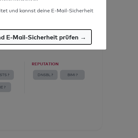
itet und kannst deine E-Mail-Sicherheit
nd E-Mail-Sicherheit prüfen →
REPUTATION
STS ?
DNSBL ?
BIMI ?
E ?