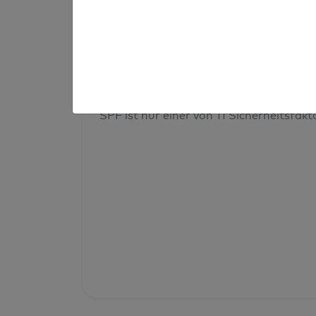
Prüfergebnis
Deine Domainsicherheit insges
SPF ist nur einer von 11 Sicherheitsfak