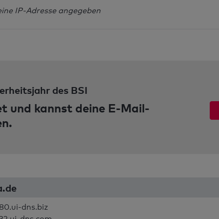
eine IP-Adresse angegeben
erheitsjahr des BSI
et und kannst deine E-Mail-
en.
a.de
80.ui-dns.biz
32.ui-dns.com