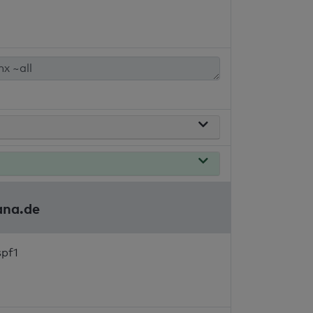
ana.de
spf1