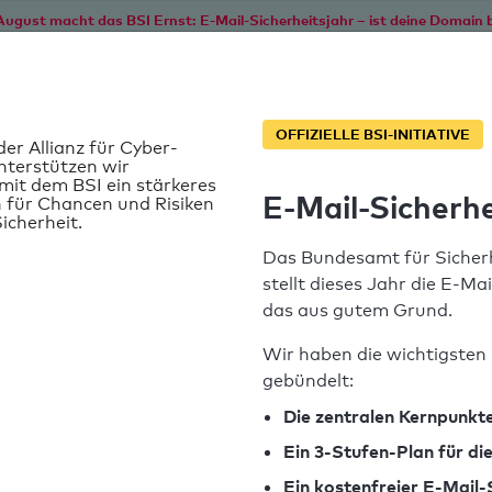
August macht das BSI Ernst: E-Mail-Sicherheitsjahr – ist deine Domain b
Start
Service
Informationen
SPF T
OFFIZIELLE BSI-INITIATIVE
der Allianz für Cyber-
nterstützen wir
it dem BSI ein stärkeres
E-Mail-Sicherhe
 für Chancen und Risiken
icherheit.
Das Bundesamt für Sicherh
stellt dieses Jahr die E-Ma
das aus gutem Grund.
Wir haben die wichtigsten 
gebündelt:
SPF-Record gefunden
Die zentralen Kernpunkte
Ein 3-Stufen-Plan für d
Syntaxprüfung: 0 Fehler
Ein kostenfreier E-Mail-