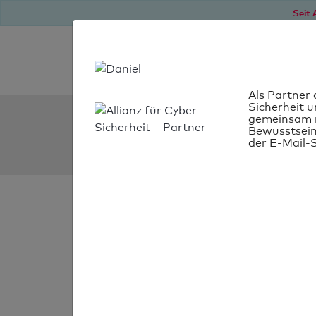
Seit 
Als Partner 
Sicherheit u
SPF Check:
gemeinsam m
Bewusstsein
innovationisrael.org.il
der E-Mail-S
SPF-Check
bestanden
Ihr SPF-Record