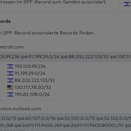
dressen im SPF-Record zum Senden autorisiert.
cords
m SPF-Record autorisierte Records finden.
vetrail.com
05.99.234 ip4:91.199.29.0/24 ip4:88.202.222.133/32 ip4:130.1
193.105.99.234
91.199.29.0/24
88.202.222.133/32
130.117.78.50/32
195.82.108.0/24
ection.outlook.com
.0.0/15 ip4:40.107.0.0/16 ip4:52.100.0.0/15 ip4:52.102.0.0/1
0::/48 ip6:2a01:111:f403::/49 ip6:2a01:111:f403:8000::/51 ip