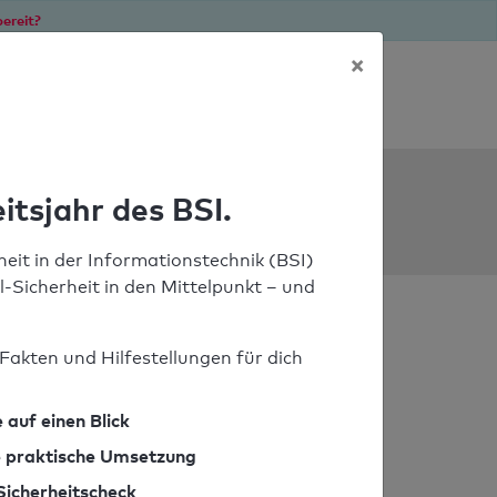
ereit?
×
Soforthilfe bei Notfällen
ools
itsjahr des BSI.
eit in der Informationstechnik (BSI)
il-Sicherheit in den Mittelpunkt – und
Fakten und Hilfestellungen für dich
 auf einen Blick
ie praktische Umsetzung
Sicherheitscheck