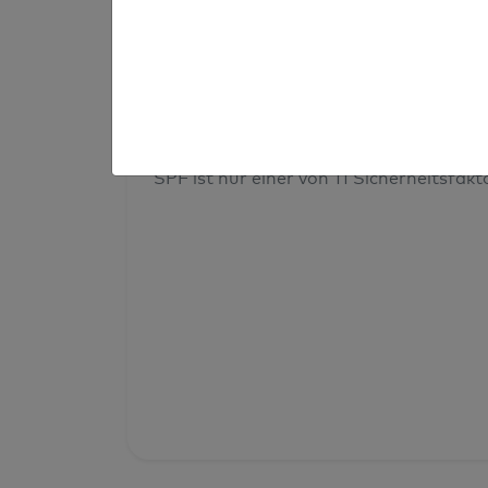
Prüfergebnis
Deine Domainsicherheit insges
SPF ist nur einer von 11 Sicherheitsfak