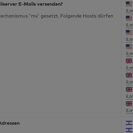
ilserver E-Mails versenden?
il.
echanismus 'mx' gesetzt. Folgende Hosts dürfen
il.
il.
il.
il.
il.
il.
il.
-Adressen