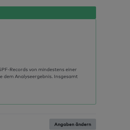
s SPF-Records von mindestens einer
ie dem Analyseergebnis. Insgesamt
Angaben ändern