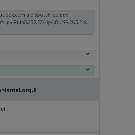
israel.org.il
spf1