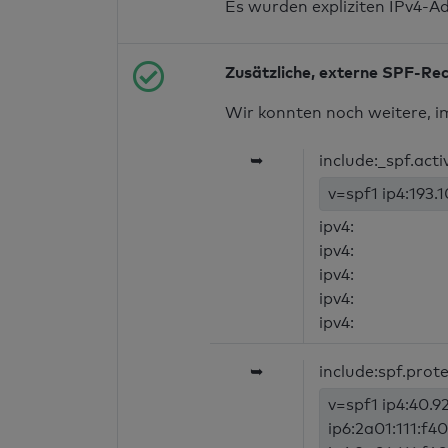
Es wurden expliziten IPv4-A
Zusätzliche, externe SPF-Re
Wir konnten noch weitere, i
➥
include:_spf.acti
v=spf1 ip4:193.1
ipv4:
ipv4:
ipv4:
ipv4:
ipv4:
➥
include:spf.prot
v=spf1 ip4:40.92
ip6:2a01:111:f40