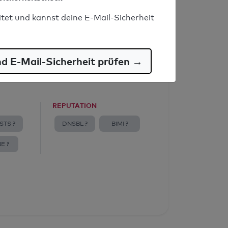
itet und kannst deine E-Mail-Sicherheit
nd E-Mail-Sicherheit prüfen →
REPUTATION
STS ?
DNSBL ?
BIMI ?
E ?