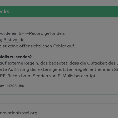
ecks
urde ein SPF-Record gefunden.
.il
ist valide
.
t keine offensichtlichen Fehler auf.
Mails zu senden?
uf externe Regeln, das bedeutet, dass die Gültigkeit de
erte Auflistung der extern genutzten Regeln entnehmen S
PF-Record zum Senden von E-Mails berechtigt.
m 11:19:28 Uhr.
nnovationisrael.org.il