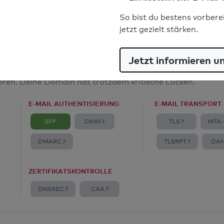
E-Mail-Spoofingschutz: Gut
So bist du bestens vorbere
jetzt gezielt stärken.
Jetzt informieren u
amt
toren. Deine Domain hat trotzdem kritische Lücken.
E-MAIL AUTHENTISIERUNG
E-MAIL TRANSPORT
SPF
DKIM ?
TLS ?
MTA-
DMARC ?
TLSRPT ?
DAN
ZERTIFIKATSKONTROLLE
DNSSEC ?
CAA ?