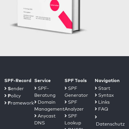
SPF-Record
Service
SPF Tools
Navigation
S
SPF-
SPF
Start
ender
Beratung
Generator
Syntax
P
olicy
Domain
SPF
Links
F
ramework
Management
Analyzer
FAQ
Anycast
SPF
DNS
Lookup
Datenschutz