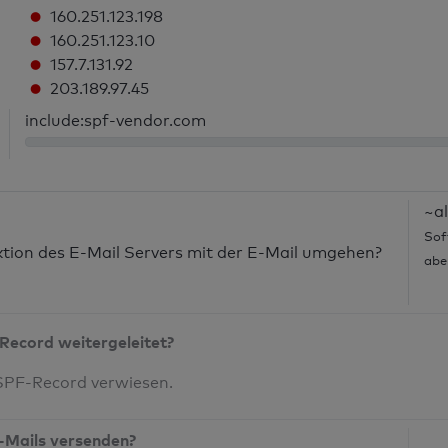
160.251.123.198
160.251.123.10
157.7.131.92
203.189.97.45
include:spf-vendor.com
~al
Sof
nktion des E-Mail Servers mit der E-Mail umgehen?
abe
Record weitergeleitet?
 SPF-Record verwiesen.
-Mails versenden?