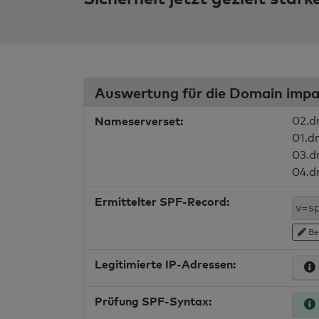
Auswertung für die Domain imp
Nameserverset:
02.d
01.dn
03.d
04.d
Ermittelter SPF-Record:
Be
Legitimierte IP-Adressen:
Prüfung SPF-Syntax: