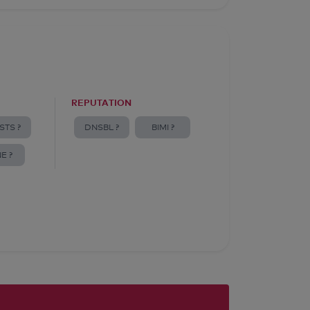
REPUTATION
STS ?
DNSBL ?
BIMI ?
E ?