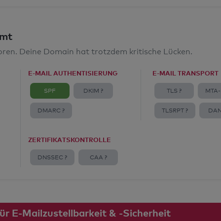
amt
toren. Deine Domain hat trotzdem kritische Lücken.
E-MAIL AUTHENTISIERUNG
E-MAIL TRANSPORT
SPF
DKIM ?
TLS ?
MTA-
DMARC ?
TLSRPT ?
DAN
ZERTIFIKATSKONTROLLE
DNSSEC ?
CAA ?
 E-Mailzustellbarkeit & -Sicherheit