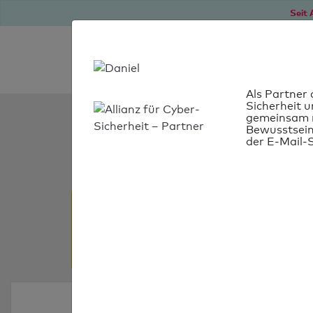
Seit 
Als Partner 
Sicherheit u
SPF Check:
gemeinsam m
Bewusstsein
impact-boat.net
der E-Mail-S
SPF-Check nicht
Es konnte kein SPF-Record fü