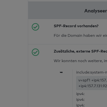
Analyseer
SPF-Record vorhanden?
Für die Domain haben wir e
Zusätzliche, externe SPF-Re
Wir konnten noch weitere, i
➥
include:system-m
v=spf1 +ip4:157.
+ip4:157.7.131.9
ipv4:
ipv4:
ipv4: