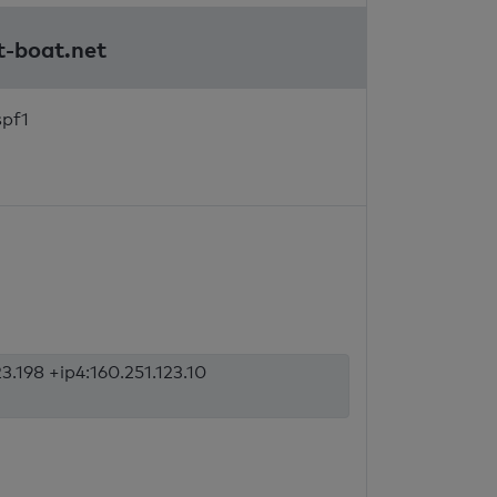
t-boat.net
spf1
23.198 +ip4:160.251.123.10