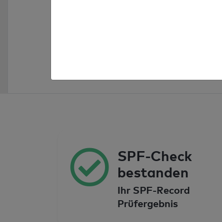
Sicheren SPF-Record vom Experte
erstellen lassen ab 749€
SPF-Record bestellen
SPF-Check
bestanden
Ihr SPF-Record
Prüfergebnis