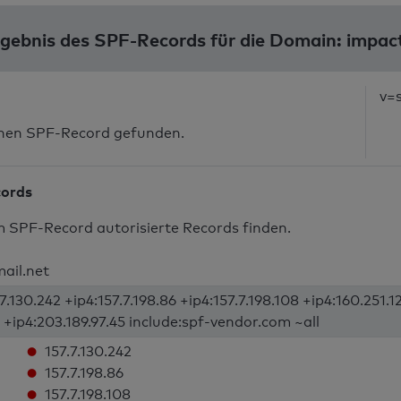
gebnis des SPF-Records für die Domain: impac
v=
inen SPF-Record gefunden.
cords
m SPF-Record autorisierte Records finden.
ail.net
7.130.242 +ip4:157.7.198.86 +ip4:157.7.198.108 +ip4:160.251.1
2 +ip4:203.189.97.45 include:spf-vendor.com ~all
157.7.130.242
157.7.198.86
157.7.198.108