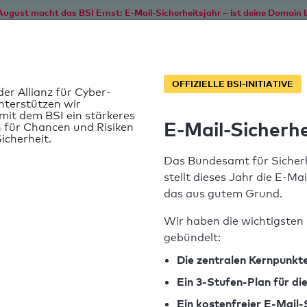
August macht das BSI Ernst: E-Mail-Sicherheitsjahr – ist deine Domain b
Start
Service
Informationen
SPF T
OFFIZIELLE BSI-INITIATIVE
der Allianz für Cyber-
nterstützen wir
it dem BSI ein stärkeres
E-Mail-Sicherhe
 für Chancen und Risiken
icherheit.
Das Bundesamt für Sicherh
stellt dieses Jahr die E-Ma
das aus gutem Grund.
 bestanden
Wir haben die wichtigsten 
r die Domain "spf-vendor.com" ermittelt werden.
gebündelt:
Die zentralen Kernpunkte
Ein 3-Stufen-Plan für d
Ein kostenfreier E-Mail-