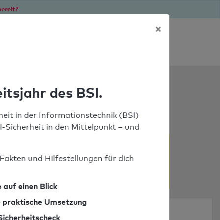
ereit?
×
Soforthilfe bei Notfällen
ools
itsjahr des BSI.
eit in der Informationstechnik (BSI)
il-Sicherheit in den Mittelpunkt – und
Fakten und Hilfestellungen für dich
 auf einen Blick
ie praktische Umsetzung
Sicherheitscheck