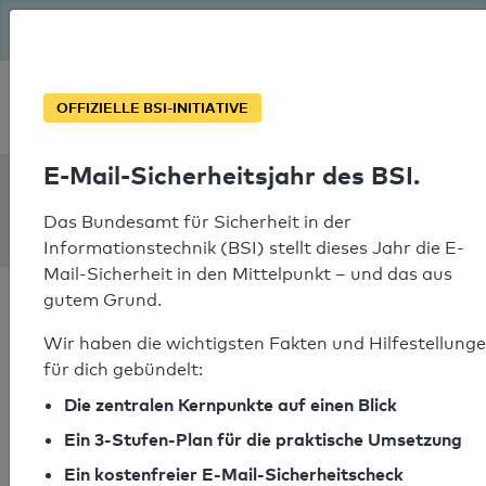
Seit August macht das BSI Ernst: E-Mail-Sicherheitsjahr – ist
deine Domain bereit?
Soforthilfe bei Notfällen
OFFIZIELLE BSI-INITIATIVE
E-Mail-Sicherheitsjahr des BSI.
SPF Check:
ibcs.edu
Das Bundesamt für Sicherheit in der
Informationstechnik (BSI) stellt dieses Jahr die E-
Mail-Sicherheit in den Mittelpunkt – und das aus
gutem Grund.
Wir haben die wichtigsten Fakten und Hilfestellung
für dich gebündelt:
SPF-Check nicht
Die zentralen Kernpunkte auf einen Blick
bestanden
Ein 3-Stufen-Plan für die praktische Umsetzung
Ihr SPF-Record Prüfergebnis
Ein kostenfreier E-Mail-Sicherheitscheck