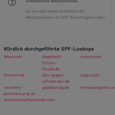
Unbekannte Mechanismen
Es wurden keine Unbekannte
Mechanismen im SPF-Record gefunden.
Kürzlich durchgeführte SPF-Lookups
bloq.com
deeptech-
comnia.de
future-
fonds.de
firmum.de
doc-gegen-
ixigo.com
schmerzen.de
recovery-
glaskoenig.de
thesweetprint.c
partners.org.uk
stornowaydiamonds.com