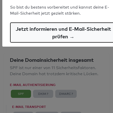
SPF-Record gefunden
So bist du bestens vorbereitet und kannst deine E-
Mail-Sicherheit jetzt gezielt stärken.
Syntaxprüfung: 20 Fehler
Jetzt informieren und E-Mail-Sicherheit
E-Mail-Spoofingschutz: Mangelhaft
prüfen →
Deine Domainsicherheit insgesamt
SPF ist nur einer von 11 Sicherheitsfaktoren.
Deine Domain hat trotzdem kritische Lücken.
E-MAIL AUTHENTISIERUNG
SPF
DKIM ?
DMARC ?
E-MAIL TRANSPORT