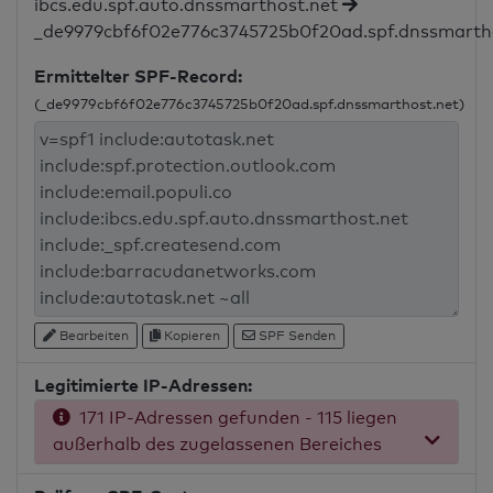
ibcs.edu.spf.auto.dnssmarthost.net
_de9979cbf6f02e776c3745725b0f20ad.spf.dnssmarth
Ermittelter SPF-Record:
(_de9979cbf6f02e776c3745725b0f20ad.spf.dnssmarthost.net)
Bearbeiten
Kopieren
SPF Senden
Legitimierte IP-Adressen:
171 IP-Adressen gefunden - 115 liegen
außerhalb des zugelassenen Bereiches