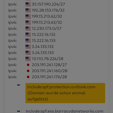
ipv4:
35.157.190.224/27
ipv4:
192.28.153.176/32
ipv4:
199.15.213.62/32
ipv4:
199.15.213.63/32
ipv4:
12.230.173.0/27
ipv4:
15.222.16.132
ipv4:
15.222.16.133
ipv4:
3.24.133.132
ipv4:
3.24.133.133
ipv4:
13.110.78.224/28
ipv4:
203.191.241.128/27
ipv4:
203.191.241.160/28
ipv4:
203.191.241.176/28
➥
include:spf.protection.outlook.com
(Domain wurde schon einmal
aufgelöst)
➥
include:spf.ess.barracudanetworks.com