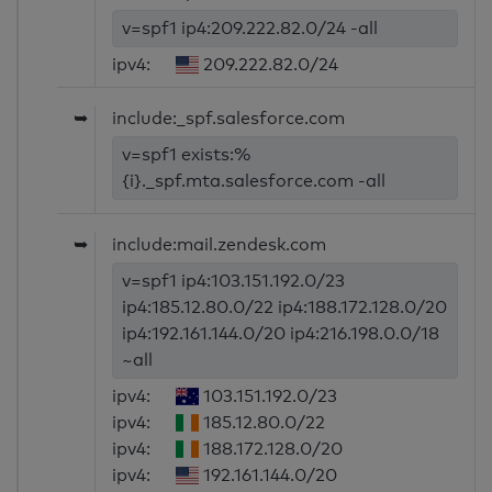
v=spf1 ip4:209.222.82.0/24 -all
ipv4:
209.222.82.0/24
➥
include:_spf.salesforce.com
v=spf1 exists:%
{i}._spf.mta.salesforce.com -all
➥
include:mail.zendesk.com
v=spf1 ip4:103.151.192.0/23
ip4:185.12.80.0/22 ip4:188.172.128.0/20
ip4:192.161.144.0/20 ip4:216.198.0.0/18
~all
ipv4:
103.151.192.0/23
ipv4:
185.12.80.0/22
ipv4:
188.172.128.0/20
ipv4:
192.161.144.0/20