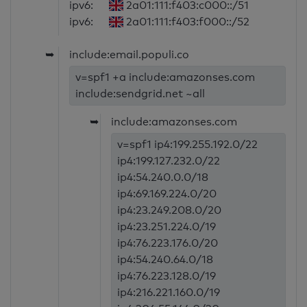
ipv6:
2a01:111:f403:c000::/51
ipv6:
2a01:111:f403:f000::/52
➥
include:email.populi.co
v=spf1 +a include:amazonses.com
include:sendgrid.net ~all
➥
include:amazonses.com
v=spf1 ip4:199.255.192.0/22
ip4:199.127.232.0/22
ip4:54.240.0.0/18
ip4:69.169.224.0/20
ip4:23.249.208.0/20
ip4:23.251.224.0/19
ip4:76.223.176.0/20
ip4:54.240.64.0/18
ip4:76.223.128.0/19
ip4:216.221.160.0/19