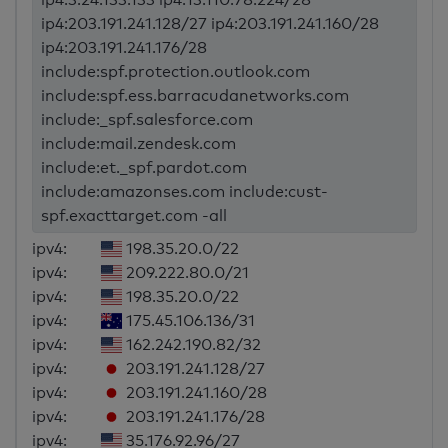
ip4:203.191.241.128/27 ip4:203.191.241.160/28
ip4:203.191.241.176/28
include:spf.protection.outlook.com
include:spf.ess.barracudanetworks.com
include:_spf.salesforce.com
include:mail.zendesk.com
include:et._spf.pardot.com
include:amazonses.com include:cust-
spf.exacttarget.com -all
ipv4:
198.35.20.0/22
ipv4:
209.222.80.0/21
ipv4:
198.35.20.0/22
ipv4:
175.45.106.136/31
ipv4:
162.242.190.82/32
ipv4:
203.191.241.128/27
ipv4:
203.191.241.160/28
ipv4:
203.191.241.176/28
ipv4:
35.176.92.96/27