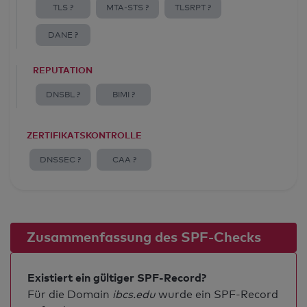
TLS ?
MTA-STS ?
TLSRPT ?
DANE ?
REPUTATION
DNSBL ?
BIMI ?
ZERTIFIKATSKONTROLLE
DNSSEC ?
CAA ?
Zusammenfassung des SPF-Checks
Existiert ein gültiger SPF-Record?
Für die Domain
ibcs.edu
wurde ein SPF-Record