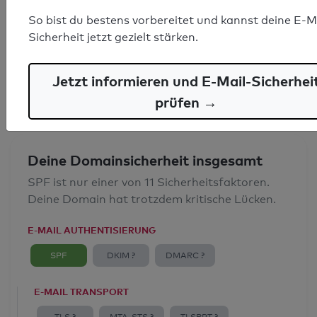
SPF-Record gefunden
So bist du bestens vorbereitet und kannst deine E-M
Sicherheit jetzt gezielt stärken.
Syntaxprüfung: 0 Fehler
E-Mail-Spoofingschutz: Gut
Jetzt informieren und E-Mail-Sicherhei
prüfen →
Deine Domainsicherheit insgesamt
SPF ist nur einer von 11 Sicherheitsfaktoren.
Deine Domain hat trotzdem kritische Lücken.
E-MAIL AUTHENTISIERUNG
SPF
DKIM ?
DMARC ?
E-MAIL TRANSPORT