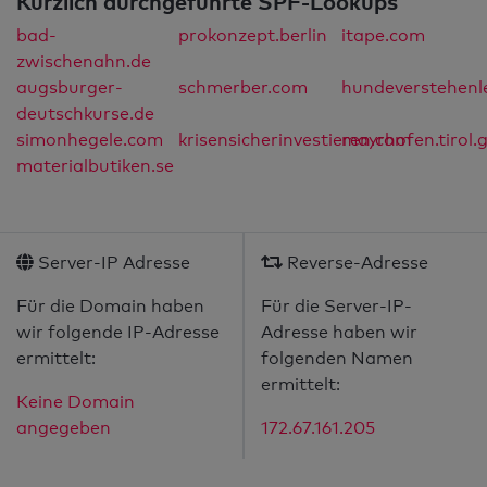
Kürzlich durchgeführte SPF-Lookups
bad-
prokonzept.berlin
itape.com
zwischenahn.de
augsburger-
schmerber.com
hundeverstehenl
deutschkurse.de
simonhegele.com
krisensicherinvestieren.com
mayrhofen.tirol.g
materialbutiken.se
Server-IP Adresse
Reverse-Adresse
Für die Domain haben
Für die Server-IP-
wir folgende IP-Adresse
Adresse haben wir
ermittelt:
folgenden Namen
ermittelt:
Keine Domain
angegeben
172.67.161.205