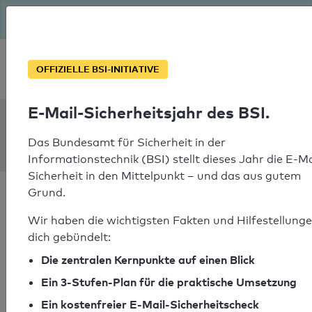
Seit August macht das BSI Ernst: E-Mail-Sicherheitsjahr – ist
deine Domain bereit?
Soforthilfe bei Notfällen
OFFIZIELLE BSI-INITIATIVE
E-Mail-Sicherheitsjahr des BSI.
SPF Check:
htl-villach.at
Das Bundesamt für Sicherheit in der
Informationstechnik (BSI) stellt dieses Jahr die E-Ma
Sicherheit in den Mittelpunkt – und das aus gutem
Grund.
Wir haben die wichtigsten Fakten und Hilfestellunge
dich gebündelt:
SPF-Check bestanden
Die zentralen Kernpunkte auf einen Blick
Ihr SPF-Record Prüfergebnis
Ein 3-Stufen-Plan für die praktische Umsetzung
Ein kostenfreier E-Mail-Sicherheitscheck