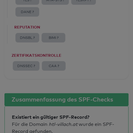
TLS ?
MTA-STS ?
TLSRPT ?
DANE ?
REPUTATION
DNSBL ?
BIMI ?
ZERTIFIKATSKONTROLLE
DNSSEC ?
CAA ?
Zusammenfassung des SPF-Checks
Existiert ein gültiger SPF-Record?
Für die Domain
htl-villach.at
wurde ein SPF-
Record gefunden.