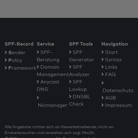
SPF-Record
Service
SPF Tools
Navigation
S
SPF-
SPF
Start
ender
Beratung
Generator
Syntax
P
olicy
Domain
SPF
Links
F
ramework
Management
Analyzer
FAQ
Anycast
SPF
DNS
Lookup
Datenschutz
DNSBL
AGB
Check
Nicmanager
Impressum
Alle Angebote richten sich an Gewerbetreibende, nicht an
Endverbraucher und verstehen sich zzgl. MwSt.