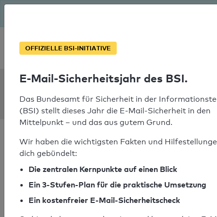
Seit August macht das BSI Ernst: E-Mail-Sicherheitsjahr – ist
deine Domain bereit?
Soforthilfe bei Notfällen
OFFIZIELLE BSI-INITIATIVE
E-Mail-Sicherheitsjahr des BSI.
SPF Check:
hsp-engineering.de
Das Bundesamt für Sicherheit in der Informationste
(BSI) stellt dieses Jahr die E-Mail-Sicherheit in den
Mittelpunkt – und das aus gutem Grund.
Wir haben die wichtigsten Fakten und Hilfestellunge
dich gebündelt:
Die zentralen Kernpunkte auf einen Blick
SPF-Check nicht
bestanden
Ein 3-Stufen-Plan für die praktische Umsetzung
Ein kostenfreier E-Mail-Sicherheitscheck
Ihr SPF-Record Prüfergebnis