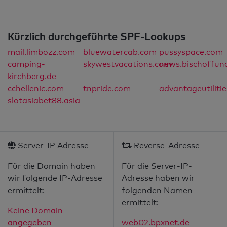
Kürzlich durchgeführte SPF-Lookups
mail.limbozz.com
bluewatercab.com
pussyspace.com
camping-
skywestvacations.com
news.bischoffun
kirchberg.de
cchellenic.com
tnpride.com
advantageutiliti
slotasiabet88.asia
Server-IP Adresse
Reverse-Adresse
Für die Domain haben
Für die Server-IP-
wir folgende IP-Adresse
Adresse haben wir
ermittelt:
folgenden Namen
ermittelt:
Keine Domain
angegeben
web02.bpxnet.de