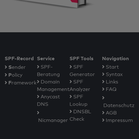
SPF-Record
Service
SPF Tools
Navigation
S
SPF-
SPF
Start
ender
Beratung
Generator
Syntax
P
olicy
Domain
SPF
Links
F
ramework
Management
Analyzer
FAQ
Anycast
SPF
DNS
Lookup
Datenschutz
DNSBL
AGB
Check
Nicmanager
Impressum