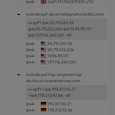
ipv6:
2a01:111:f403:f000::/52
➥
include:spf-de.emailsignatures365.com
v=spf1 ip4:20.79.220.33
ip4:20.79.222.204 ip4:13.94.95.171
ip4:137.116.240.241 -all
ipv4:
20.79.220.33
ipv4:
20.79.222.204
ipv4:
13.94.95.171
ipv4:
137.116.240.241
➥
include:spf.hsp-engineering-
de.cloud.nospamproxy.com
v=spf1 +ip4:193.37.132.21
+ip4:178.212.92.66 -all
ipv4:
193.37.132.21
ipv4:
178.212.92.66