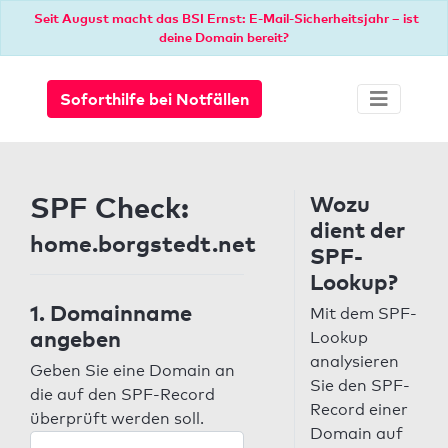
Seit August macht das BSI Ernst: E-Mail-Sicherheitsjahr – ist
deine Domain bereit?
Soforthilfe bei Notfällen
SPF Check:
Wozu
dient der
home.borgstedt.net
SPF-
Lookup?
1. Domainname
Mit dem SPF-
angeben
Lookup
analysieren
Geben Sie eine Domain an
Sie den SPF-
die auf den SPF-Record
Record einer
überprüft werden soll.
Domain auf