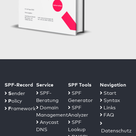
SPF-Record
Service
SPF Tools
Navigation
S
SPF-
SPF
Start
ender
Beratung
Generator
Syntax
P
olicy
Domain
SPF
Links
F
ramework
Management
Analyzer
FAQ
Anycast
SPF
DNS
Lookup
Datenschutz