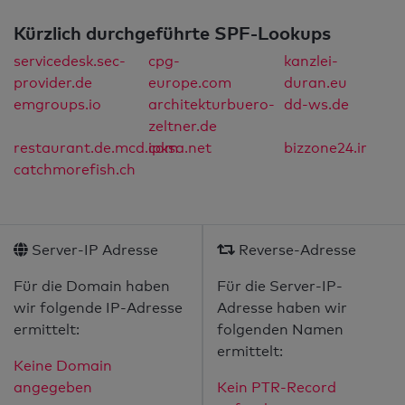
Kürzlich durchgeführte SPF-Lookups
servicedesk.sec-
cpg-
kanzlei-
provider.de
europe.com
duran.eu
emgroups.io
architekturbuero-
dd-ws.de
zeltner.de
restaurant.de.mcd.com
ipksa.net
bizzone24.ir
catchmorefish.ch
Server-IP Adresse
Reverse-Adresse
Für die Domain haben
Für die Server-IP-
wir folgende IP-Adresse
Adresse haben wir
ermittelt:
folgenden Namen
ermittelt:
Keine Domain
angegeben
Kein PTR-Record