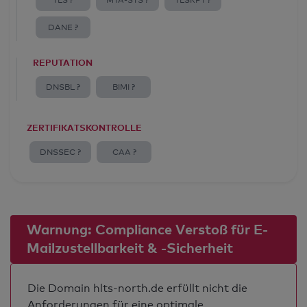
TLS ?
MTA-STS ?
TLSRPT ?
DANE ?
REPUTATION
DNSBL ?
BIMI ?
ZERTIFIKATSKONTROLLE
DNSSEC ?
CAA ?
Warnung: Compliance Verstoß für E-
Mailzustellbarkeit & -Sicherheit
Die Domain hlts-north.de erfüllt nicht die
Anforderungen für eine optimale