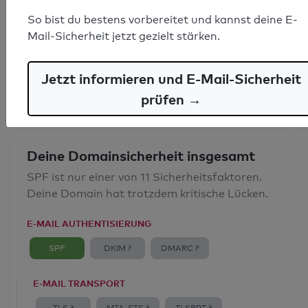
SPF-Record gefunden
So bist du bestens vorbereitet und kannst deine E-
Mail-Sicherheit jetzt gezielt stärken.
Syntaxprüfung: 0 Fehler
E-Mail-Spoofingschutz: Gut
Jetzt informieren und E-Mail-Sicherheit
prüfen →
Deine Domainsicherheit insgesamt
SPF ist nur einer von 11 Sicherheitsfaktoren.
Deine Domain hat trotzdem kritische Lücken.
E-MAIL AUTHENTISIERUNG
SPF
DKIM ?
DMARC ?
E-MAIL TRANSPORT