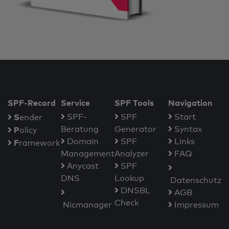
SPF-Record
Service
SPF Tools
Navigation
S
SPF-
SPF
Start
ender
Beratung
Generator
Syntax
P
olicy
Domain
SPF
Links
F
ramework
Management
Analyzer
FAQ
Anycast
SPF
DNS
Lookup
Datenschutz
DNSBL
AGB
Check
Nicmanager
Impressum