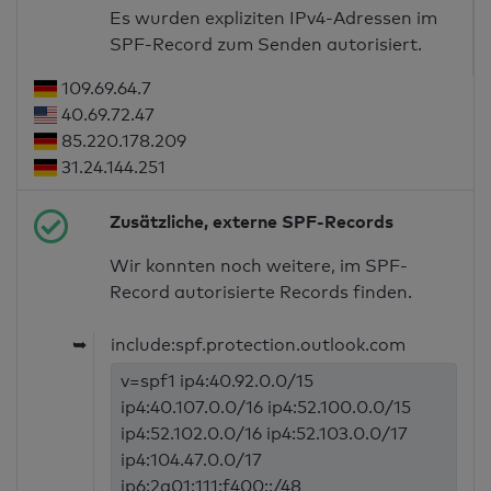
Es wurden expliziten IPv4-Adressen im
SPF-Record zum Senden autorisiert.
109.69.64.7
40.69.72.47
85.220.178.209
31.24.144.251
Zusätzliche, externe SPF-Records
Wir konnten noch weitere, im SPF-
Record autorisierte Records finden.
➥
include:spf.protection.outlook.com
v=spf1 ip4:40.92.0.0/15
ip4:40.107.0.0/16 ip4:52.100.0.0/15
ip4:52.102.0.0/16 ip4:52.103.0.0/17
ip4:104.47.0.0/17
ip6:2a01:111:f400::/48