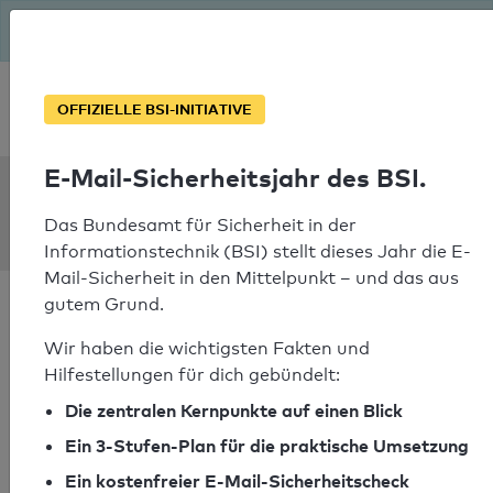
Seit August macht das BSI Ernst: E-Mail-Sicherheitsjahr – ist
deine Domain bereit?
Soforthilfe bei Notfällen
OFFIZIELLE BSI-INITIATIVE
E-Mail-Sicherheitsjahr des BSI.
SPF Check:
hlts-north.de
Das Bundesamt für Sicherheit in der
Informationstechnik (BSI) stellt dieses Jahr die E-
Mail-Sicherheit in den Mittelpunkt – und das aus
gutem Grund.
Wir haben die wichtigsten Fakten und
Hilfestellungen für dich gebündelt:
SPF-Check bestanden
Die zentralen Kernpunkte auf einen Blick
Ihr SPF-Record Prüfergebnis
Ein 3-Stufen-Plan für die praktische Umsetzung
Ein kostenfreier E-Mail-Sicherheitscheck