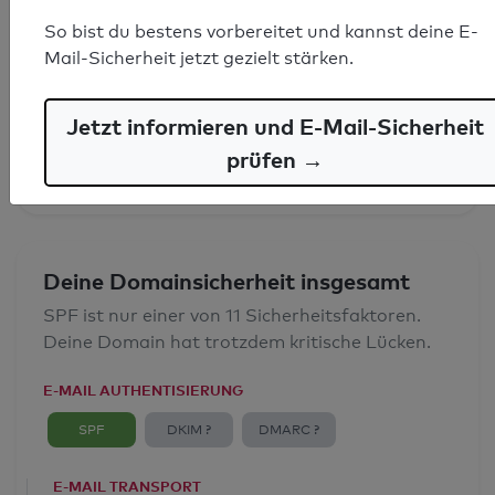
So bist du bestens vorbereitet und kannst deine E-
SPF-Record gefunden
Mail-Sicherheit jetzt gezielt stärken.
Syntaxprüfung: 0 Fehler
Jetzt informieren und E-Mail-Sicherheit
E-Mail-Spoofingschutz: Gut
prüfen →
Deine Domainsicherheit insgesamt
SPF ist nur einer von 11 Sicherheitsfaktoren.
Deine Domain hat trotzdem kritische Lücken.
E-MAIL AUTHENTISIERUNG
SPF
DKIM ?
DMARC ?
E-MAIL TRANSPORT