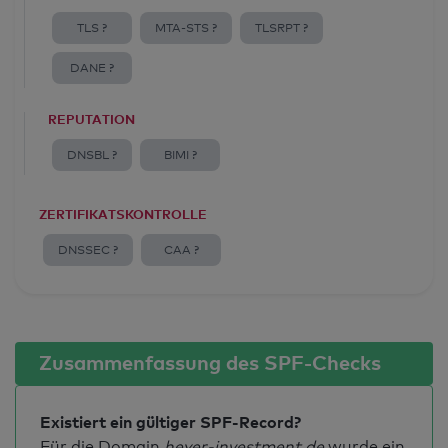
TLS ?
MTA-STS ?
TLSRPT ?
DANE ?
REPUTATION
DNSBL ?
BIMI ?
ZERTIFIKATSKONTROLLE
DNSSEC ?
CAA ?
Zusammenfassung des SPF-Checks
Existiert ein gültiger SPF-Record?
Für die Domain
heyer-investment.de
wurde ein