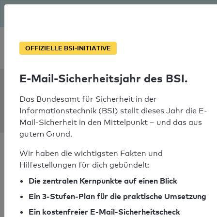
Seit August macht das BSI Ernst: E-Mail-Sicherheitsjahr – ist
deine Domain bereit?
Soforthilfe bei Notfällen
OFFIZIELLE BSI-INITIATIVE
E-Mail-Sicherheitsjahr des BSI.
SPF Check:
heyer-
Das Bundesamt für Sicherheit in der
Informationstechnik (BSI) stellt dieses Jahr die E-
investment.de
Mail-Sicherheit in den Mittelpunkt – und das aus
gutem Grund.
Wir haben die wichtigsten Fakten und
Hilfestellungen für dich gebündelt:
Die zentralen Kernpunkte auf einen Blick
SPF-Check bestanden
Ein 3-Stufen-Plan für die praktische Umsetzung
Ihr SPF-Record Prüfergebnis
Ein kostenfreier E-Mail-Sicherheitscheck