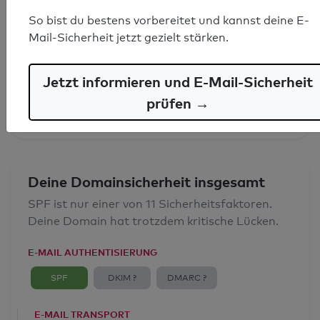
So bist du bestens vorbereitet und kannst deine E-
SPF-Record gefunden
Mail-Sicherheit jetzt gezielt stärken.
Syntaxprüfung: 0 Fehler
Jetzt informieren und E-Mail-Sicherheit
E-Mail-Spoofingschutz: Gut
prüfen →
Deine Domainsicherheit insgesamt
SPF ist nur einer von 11 Sicherheitsfaktoren.
Deine Domain hat trotzdem kritische Lücken.
E-MAIL AUTHENTISIERUNG
SPF
DKIM ?
DMARC ?
E-MAIL TRANSPORT