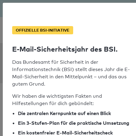
Seit August macht das BSI Ernst: E-Mail-Sicherheitsjahr – ist
deine Domain bereit?
Soforthilfe bei Notfällen
OFFIZIELLE BSI-INITIATIVE
E-Mail-Sicherheitsjahr des BSI.
SPF Check:
haus-
Das Bundesamt für Sicherheit in der
Informationstechnik (BSI) stellt dieses Jahr die E-
wilkinghege.de
Mail-Sicherheit in den Mittelpunkt – und das aus
gutem Grund.
Wir haben die wichtigsten Fakten und
Hilfestellungen für dich gebündelt:
Die zentralen Kernpunkte auf einen Blick
SPF-Check bestanden
Ein 3-Stufen-Plan für die praktische Umsetzung
Ihr SPF-Record Prüfergebnis
Ein kostenfreier E-Mail-Sicherheitscheck