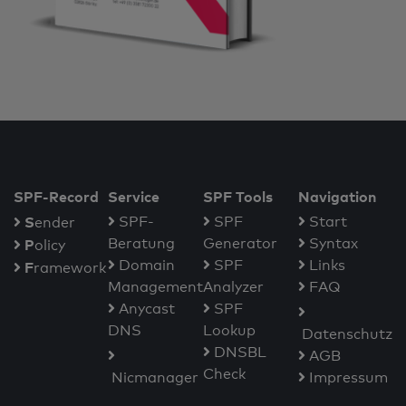
SPF-Record
Service
SPF Tools
Navigation
S
SPF-
SPF
Start
ender
Beratung
Generator
Syntax
P
olicy
Domain
SPF
Links
F
ramework
Management
Analyzer
FAQ
Anycast
SPF
DNS
Lookup
Datenschutz
DNSBL
AGB
Check
Nicmanager
Impressum