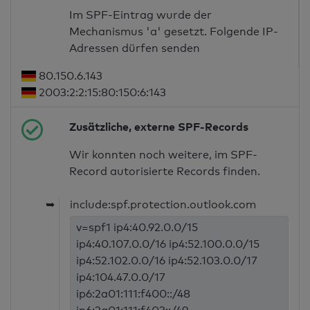
Im SPF-Eintrag wurde der
Mechanismus 'a' gesetzt. Folgende IP-
Adressen dürfen senden
80.150.6.143
2003:2:2:15:80:150:6:143
Zusätzliche, externe SPF-Records
Wir konnten noch weitere, im SPF-
Record autorisierte Records finden.
➥
include:spf.protection.outlook.com
v=spf1 ip4:40.92.0.0/15
ip4:40.107.0.0/16 ip4:52.100.0.0/15
ip4:52.102.0.0/16 ip4:52.103.0.0/17
ip4:104.47.0.0/17
ip6:2a01:111:f400::/48