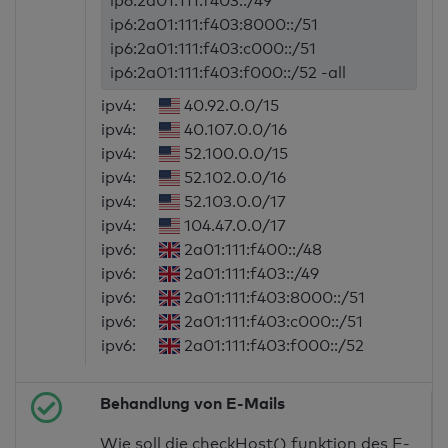
ip6:2a01:111:f403::/49
ip6:2a01:111:f403:8000::/51
ip6:2a01:111:f403:c000::/51
ip6:2a01:111:f403:f000::/52 -all
ipv4:
40.92.0.0/15
ipv4:
40.107.0.0/16
ipv4:
52.100.0.0/15
ipv4:
52.102.0.0/16
ipv4:
52.103.0.0/17
ipv4:
104.47.0.0/17
ipv6:
2a01:111:f400::/48
ipv6:
2a01:111:f403::/49
ipv6:
2a01:111:f403:8000::/51
ipv6:
2a01:111:f403:c000::/51
ipv6:
2a01:111:f403:f000::/52
Behandlung von E-Mails
Wie soll die checkHost() funktion des E-