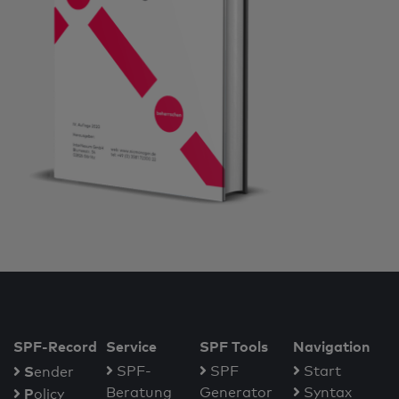
SPF-Record
Service
SPF Tools
Navigation
S
SPF-
SPF
Start
ender
Beratung
Generator
Syntax
P
olicy