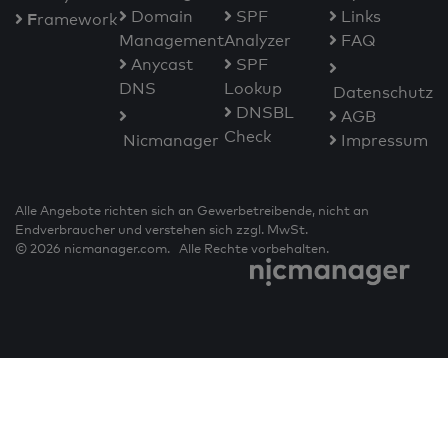
Domain
SPF
Links
F
ramework
Management
Analyzer
FAQ
Anycast
SPF
DNS
Lookup
Datenschutz
DNSBL
AGB
Check
Nicmanager
Impressum
Alle Angebote richten sich an Gewerbetreibende, nicht an
Endverbraucher und verstehen sich zzgl. MwSt.
© 2026 nicmanager.com. Alle Rechte vorbehalten.