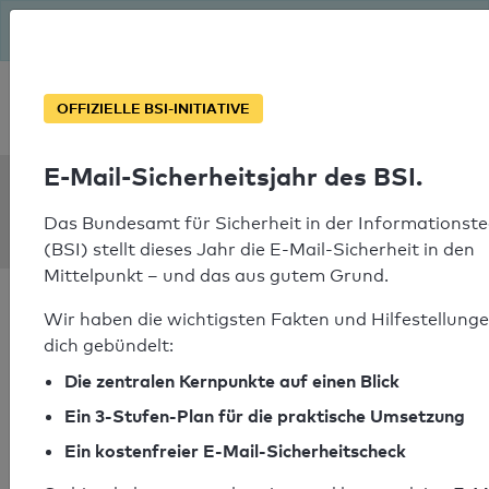
Seit August macht das BSI Ernst: E-Mail-Sicherheitsjahr – ist
deine Domain bereit?
Soforthilfe bei Notfällen
OFFIZIELLE BSI-INITIATIVE
E-Mail-Sicherheitsjahr des BSI.
SPF Check:
globaltrans.eu
Das Bundesamt für Sicherheit in der Informationste
(BSI) stellt dieses Jahr die E-Mail-Sicherheit in den
Mittelpunkt – und das aus gutem Grund.
Wir haben die wichtigsten Fakten und Hilfestellunge
dich gebündelt:
Die zentralen Kernpunkte auf einen Blick
SPF-Check bestanden
Ein 3-Stufen-Plan für die praktische Umsetzung
Ihr SPF-Record Prüfergebnis
Ein kostenfreier E-Mail-Sicherheitscheck