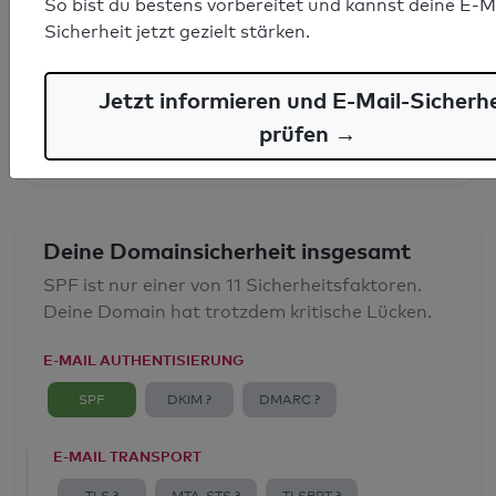
So bist du bestens vorbereitet und kannst deine E-M
SPF-Record gefunden
Sicherheit jetzt gezielt stärken.
Syntaxprüfung: 0 Fehler
Jetzt informieren und E-Mail-Sicherhe
E-Mail-Spoofingschutz: Gut
prüfen →
Deine Domainsicherheit insgesamt
SPF ist nur einer von 11 Sicherheitsfaktoren.
Deine Domain hat trotzdem kritische Lücken.
E-MAIL AUTHENTISIERUNG
SPF
DKIM ?
DMARC ?
E-MAIL TRANSPORT