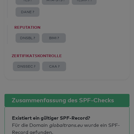
TLS ?
MTA-STS ?
TLSRPT ?
DANE ?
REPUTATION
DNSBL ?
BIMI ?
ZERTIFIKATSKONTROLLE
DNSSEC ?
CAA ?
Zusammenfassung des SPF-Checks
Existiert ein gültiger SPF-Record?
Für die Domain
globaltrans.eu
wurde ein SPF-
Record gefunden.