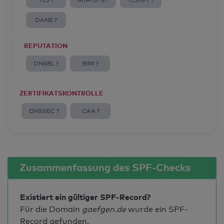
TLS ?
MTA-STS ?
TLSRPT ?
DANE ?
REPUTATION
DNSBL ?
BIMI ?
ZERTIFIKATSKONTROLLE
DNSSEC ?
CAA ?
Zusammenfassung des SPF-Checks
Existiert ein gültiger SPF-Record?
Für die Domain
gaefgen.de
wurde ein SPF-
Record gefunden.