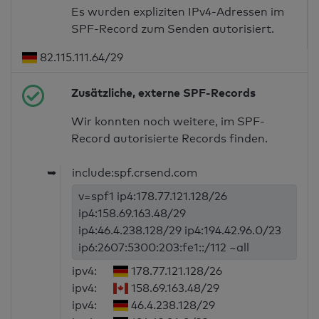
Es wurden expliziten IPv4-Adressen im
SPF-Record zum Senden autorisiert.
82.115.111.64/29
Zusätzliche, externe SPF-Records
Wir konnten noch weitere, im SPF-
Record autorisierte Records finden.
➥
include:spf.crsend.com
v=spf1 ip4:178.77.121.128/26
ip4:158.69.163.48/29
ip4:46.4.238.128/29 ip4:194.42.96.0/23
ip6:2607:5300:203:fe1::/112 ~all
ipv4:
178.77.121.128/26
ipv4:
158.69.163.48/29
ipv4:
46.4.238.128/29