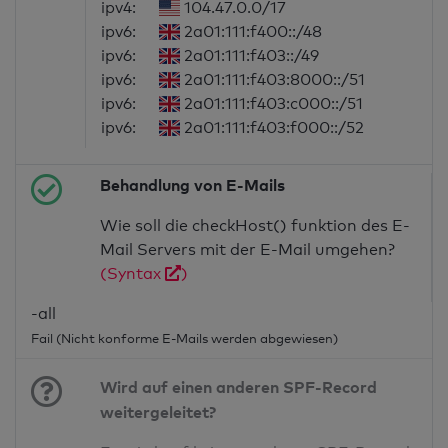
ipv4:
104.47.0.0/17
ipv6:
2a01:111:f400::/48
ipv6:
2a01:111:f403::/49
ipv6:
2a01:111:f403:8000::/51
ipv6:
2a01:111:f403:c000::/51
ipv6:
2a01:111:f403:f000::/52
Behandlung von E-Mails
Wie soll die checkHost() funktion des E-
Mail Servers mit der E-Mail umgehen?
(Syntax
)
-all
Fail (Nicht konforme E-Mails werden abgewiesen)
Wird auf einen anderen SPF-Record
weitergeleitet?