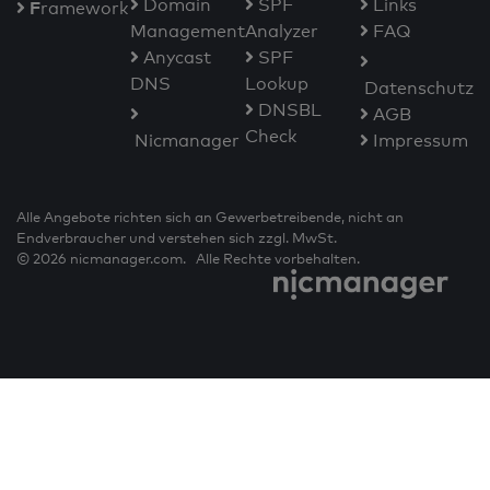
Domain
SPF
Links
F
ramework
Management
Analyzer
FAQ
Anycast
SPF
DNS
Lookup
Datenschutz
DNSBL
AGB
Check
Nicmanager
Impressum
Alle Angebote richten sich an Gewerbetreibende, nicht an
Endverbraucher und verstehen sich zzgl. MwSt.
© 2026 nicmanager.com. Alle Rechte vorbehalten.