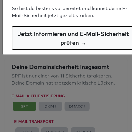
SPF-Record gefunden
So bist du bestens vorbereitet und kannst deine E-
Mail-Sicherheit jetzt gezielt stärken.
Syntaxprüfung: 0 Fehler
E-Mail-Spoofingschutz: Gut
Jetzt informieren und E-Mail-Sicherheit
prüfen →
Deine Domainsicherheit insgesamt
SPF ist nur einer von 11 Sicherheitsfaktoren.
Deine Domain hat trotzdem kritische Lücken.
E-MAIL AUTHENTISIERUNG
SPF
DKIM ?
DMARC ?
E-MAIL TRANSPORT