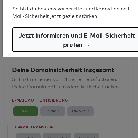
SPF-Record gefunden
So bist du bestens vorbereitet und kannst deine E-
Mail-Sicherheit jetzt gezielt stärken.
Syntaxprüfung: 0 Fehler
E-Mail-Spoofingschutz: Gut
Jetzt informieren und E-Mail-Sicherheit
prüfen →
Deine Domainsicherheit insgesamt
SPF ist nur einer von 11 Sicherheitsfaktoren.
Deine Domain hat trotzdem kritische Lücken.
E-MAIL AUTHENTISIERUNG
SPF
DKIM ?
DMARC ?
E-MAIL TRANSPORT