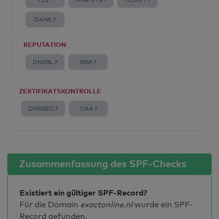
TLS ?
MTA-STS ?
TLSRPT ?
DANE ?
REPUTATION
DNSBL ?
BIMI ?
ZERTIFIKATSKONTROLLE
DNSSEC ?
CAA ?
Zusammenfassung des SPF-Checks
Existiert ein gültiger SPF-Record?
Für die Domain
exactonline.nl
wurde ein SPF-
Record gefunden.