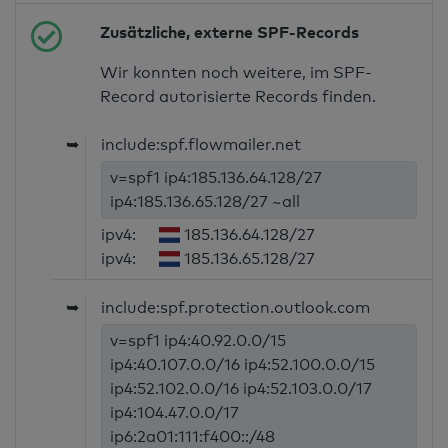
Zusätzliche, externe SPF-Records
Wir konnten noch weitere, im SPF-
Record autorisierte Records finden.
➥
include:spf.flowmailer.net
v=spf1 ip4:185.136.64.128/27
ip4:185.136.65.128/27 ~all
ipv4:
185.136.64.128/27
ipv4:
185.136.65.128/27
➥
include:spf.protection.outlook.com
v=spf1 ip4:40.92.0.0/15
ip4:40.107.0.0/16 ip4:52.100.0.0/15
ip4:52.102.0.0/16 ip4:52.103.0.0/17
ip4:104.47.0.0/17
ip6:2a01:111:f400::/48