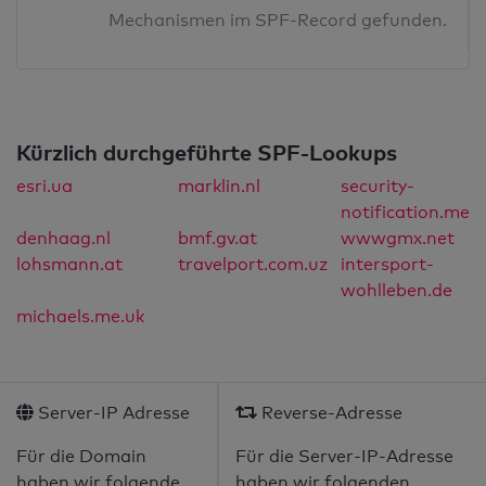
Mechanismen im SPF-Record gefunden.
Kürzlich durchgeführte SPF-Lookups
esri.ua
marklin.nl
security-
notification.me
denhaag.nl
bmf.gv.at
wwwgmx.net
lohsmann.at
travelport.com.uz
intersport-
wohlleben.de
michaels.me.uk
Server-IP Adresse
Reverse-Adresse
Für die Domain
Für die Server-IP-Adresse
haben wir folgende
haben wir folgenden