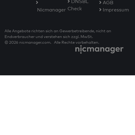
DNSBL
AGB
Check
Nicmanager
Impressum
Alle Angebote richten sich an Gewerbetreibende, nicht an
Endverbraucher und verstehen sich zzgl. MwSt.
© 2026 nicmanager.com. Alle Rechte vorbehalten.