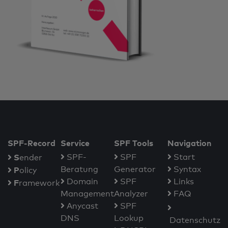
SPF-Record
Service
SPF Tools
Navigation
S
SPF-
SPF
Start
ender
Beratung
Generator
Syntax
P
olicy
Domain
SPF
Links
F
ramework
Management
Analyzer
FAQ
Anycast
SPF
DNS
Lookup
Datenschutz