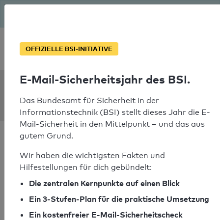
Seit August macht das BSI Ernst: E-Mail-Sicherheitsjahr – ist
deine Domain bereit?
Soforthilfe bei Notfällen
OFFIZIELLE BSI-INITIATIVE
E-Mail-Sicherheitsjahr des BSI.
SPF Check:
exactonline.nl
Das Bundesamt für Sicherheit in der
Informationstechnik (BSI) stellt dieses Jahr die E-
Mail-Sicherheit in den Mittelpunkt – und das aus
gutem Grund.
Wir haben die wichtigsten Fakten und
Hilfestellungen für dich gebündelt:
SPF-Check bestanden
Die zentralen Kernpunkte auf einen Blick
Ihr SPF-Record Prüfergebnis
Ein 3-Stufen-Plan für die praktische Umsetzung
Ein kostenfreier E-Mail-Sicherheitscheck