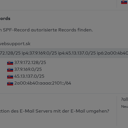
cords
m SPF-Record autorisierte Records finden.
.websupport.sk
172.128/25 ip4:37.9.169.0/25 ip4:45.13.137.0/25 ip6:2a00:4b40
37.9.172.128/25
37.9.169.0/25
45.13.137.0/25
2a00:4b40:aaaa:2101::/64
?all
Neu
nktion des E-Mail Servers mit der E-Mail umgehen?