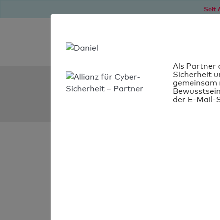
Seit 
Als Partner 
Sicherheit u
SPF Check:
gemeinsam m
Bewusstsein
evlyceum.sk
der E-Mail-S
SPF-Check nich
bestanden
Ihr SPF-Record