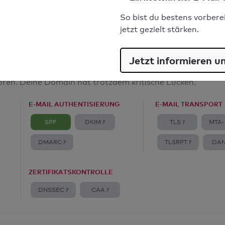
E-Mail-Spoofingschutz: Mangelhaft
So bist du bestens vorbere
jetzt gezielt stärken.
Jetzt informieren u
amt
toren. Deine Domain hat trotzdem kritische Lücken.
E-MAIL AUTHENTISIERUNG
E-MAIL TRANSPORT
SPF
DKIM ?
TLS ?
MTA-
DMARC ?
TLSRPT ?
DAN
ZERTIFIKATSKONTROLLE
DNSSEC ?
CAA ?