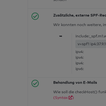
Zusätzliche, externe SPF-Re
Wir konnten noch weitere, i
➥
include:_spf.m1
v=spf1 ip4:37.9.
ipv4:
ipv4:
ipv4:
ipv6:
Behandlung von E-Mails
Wie soll die checkHost() fu
(Syntax
)