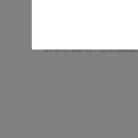
Prüfergebnis
Deine Domainsicherheit insges
SPF ist nur einer von 11 Sicherheitsfak