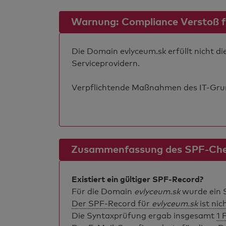
Warnung: Compliance Verstoß für
Die Domain evlyceum.sk erfüllt nicht d
Serviceprovidern.
Verpflichtende Maßnahmen des IT-Grund
Zusammenfassung des SPF-Ch
Existiert ein gültiger SPF-Record?
Für die Domain
evlyceum.sk
wurde ein 
Der SPF-Record für
evlyceum.sk
ist nic
Die Syntaxprüfung ergab insgesamt
1 