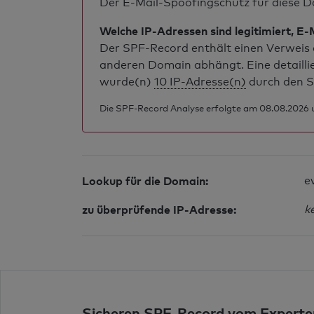
Der E-Mail-Spoofingschutz für diese Do
Welche IP-Adressen sind legitimiert, E-
Der SPF-Record enthält einen Verweis a
anderen Domain abhängt. Eine detailli
wurde(n)
10 IP-Adresse(n)
durch den S
Die SPF-Record Analyse erfolgte am 08.08.2026 u
Lookup für die Domain:
e
zu überprüfende IP-Adresse:
k
Sicheren SPF-Record vom Experte