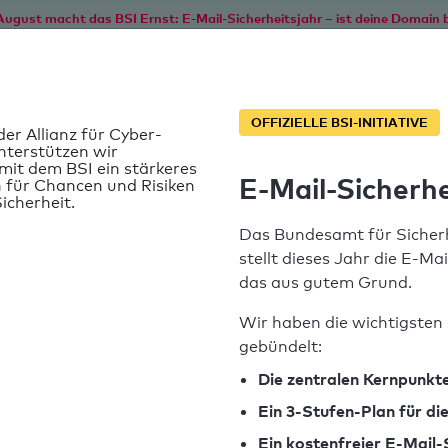
August macht das BSI Ernst: E-Mail-Sicherheitsjahr – ist deine Domain b
Start
Service
Informationen
SPF T
OFFIZIELLE BSI-INITIATIVE
der Allianz für Cyber-
nterstützen wir
it dem BSI ein stärkeres
E-Mail-Sicherhe
 für Chancen und Risiken
icherheit.
Das Bundesamt für Sicherh
stellt dieses Jahr die E-Ma
das aus gutem Grund.
Wir haben die wichtigsten 
gebündelt:
t
SPF-Record gefunden
Die zentralen Kernpunkte
Ein 3-Stufen-Plan für d
Syntaxprüfung: 1 Fehler
Ein kostenfreier E-Mail-