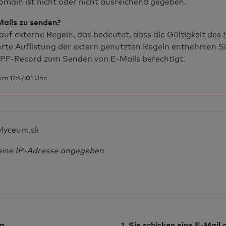
main ist nicht oder nicht ausreichend gegeben.
Mails zu senden?
uf externe Regeln, das bedeutet, dass die Gültigkeit de
erte Auflistung der extern genutzten Regeln entnehmen S
PF-Record zum Senden von E-Mails berechtigt.
m 12:47:01 Uhr.
vlyceum.sk
eine IP-Adresse angegeben
n
1. Sie schicken
eine E-Mail
a