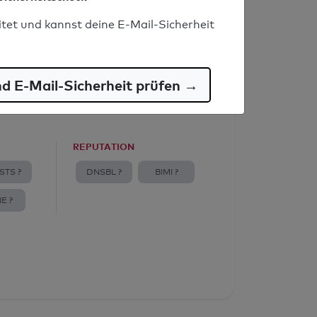
itet und kannst deine E-Mail-Sicherheit
nd E-Mail-Sicherheit prüfen →
REPUTATION
STS ?
DNSBL ?
BIMI ?
E ?