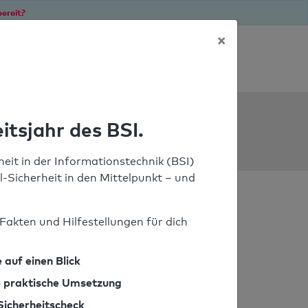
ereit?
×
Soforthilfe bei Notfällen
ools
itsjahr des BSI.
eit in der Informationstechnik (BSI)
il-Sicherheit in den Mittelpunkt – und
Fakten und Hilfestellungen für dich
 auf einen Blick
ie praktische Umsetzung
Sicherheitscheck