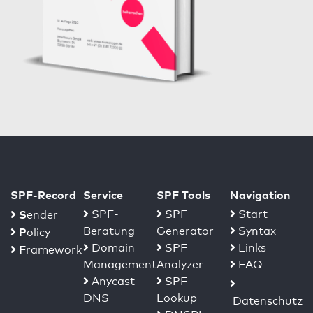
SPF-Record
Service
SPF Tools
Navigation
S
SPF-
SPF
Start
ender
Beratung
Generator
Syntax
P
olicy
Domain
SPF
Links
F
ramework
Management
Analyzer
FAQ
Anycast
SPF
DNS
Lookup
Datenschutz