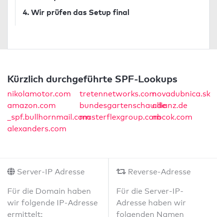
4. Wir prüfen das Setup final
Kürzlich durchgeführte SPF-Lookups
nikolamotor.com
tretennetworks.com
novadubnica.sk
amazon.com
bundesgartenschau.de
allianz.de
_spf.bullhornmail.com
masterflexgroup.com
nbcok.com
alexanders.com
Server-IP Adresse
Reverse-Adresse
Für die Domain haben
Für die Server-IP-
wir folgende IP-Adresse
Adresse haben wir
ermittelt:
folgenden Namen