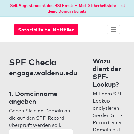
Seit August macht das BSI Ernst: E-Mail-Sicherheitsjahr – ist
deine Domain bereit?
Soforthilfe bei Notfällen
SPF Check:
Wozu
dient der
engage.waldenu.edu
SPF-
Lookup?
1. Domainname
Mit dem SPF-
angeben
Lookup
analysieren
Geben Sie eine Domain an
Sie den SPF-
die auf den SPF-Record
Record einer
überprüft werden soll.
Domain auf