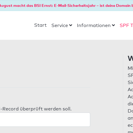
August macht das BSI Ernst: E-Mail-Sicherheitsjahr – ist deine Domain b
Start
Service
Informationen
SPF T
W
Mi
SP
Si
Ad
Ad
di
-Record überprüft werden soll.
Do
an
ec
ma