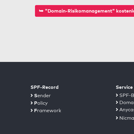
⮩ "Domain-Risikomanagement" kostenlo
SPF-Record
Service
S
SPF-B
ender
Domai
P
olicy
Anyca
F
ramework
Nicma