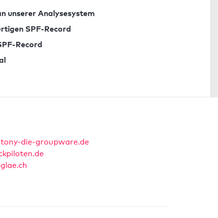
n unserer Analysesystem
fertigen SPF-Record
 SPF-Record
al
tony-die-groupware.de
ickpiloten.de
eglae.ch