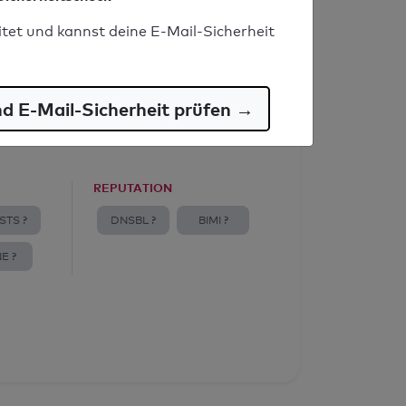
itet und kannst deine E-Mail-Sicherheit
nd E-Mail-Sicherheit prüfen →
REPUTATION
STS ?
DNSBL ?
BIMI ?
E ?