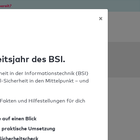
ereit?
×
Soforthilfe bei Notfällen
ools
itsjahr des BSI.
eit in der Informationstechnik (BSI)
il-Sicherheit in den Mittelpunkt – und
Fakten und Hilfestellungen für dich
 auf einen Blick
ie praktische Umsetzung
Sicherheitscheck