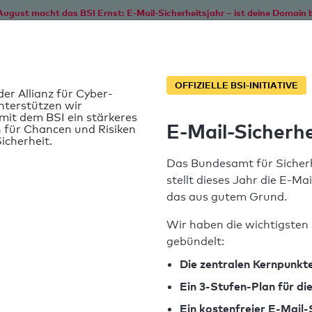
August macht das BSI Ernst: E-Mail-Sicherheitsjahr – ist deine Domain b
Start
Service
Informationen
SPF T
OFFIZIELLE BSI-INITIATIVE
der Allianz für Cyber-
nterstützen wir
it dem BSI ein stärkeres
E-Mail-Sicherhe
 für Chancen und Risiken
icherheit.
Das Bundesamt für Sicherh
stellt dieses Jahr die E-Ma
das aus gutem Grund.
Wir haben die wichtigsten 
gebündelt:
SPF-Record gefunden
Die zentralen Kernpunkte
Ein 3-Stufen-Plan für d
Syntaxprüfung: 0 Fehler
Ein kostenfreier E-Mail-