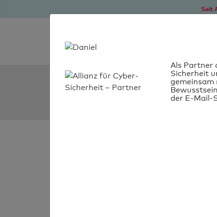
Seit 
Als Partner 
Sicherheit u
SPF Check:
gemeinsam m
Bewusstsein
eibmarkt.de
der E-Mail-S
SPF-Check
bestanden
Ihr SPF-Record