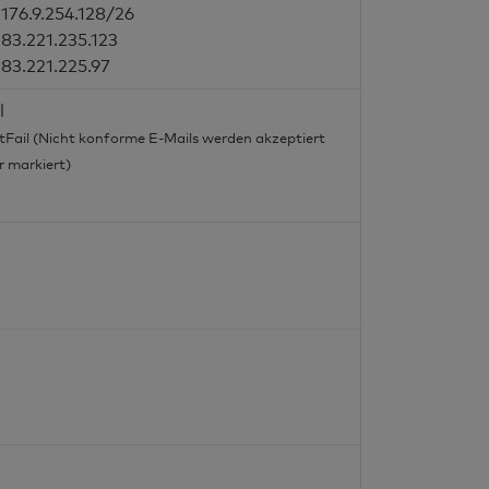
176.9.254.128/26
83.221.235.123
83.221.225.97
l
tFail (Nicht konforme E-Mails werden akzeptiert
r markiert)