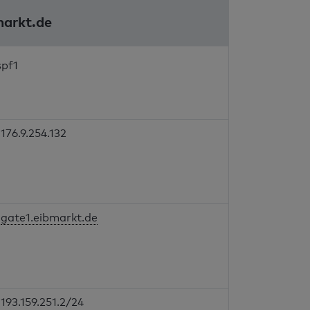
markt.de
spf1
176.9.254.132
gate1.eibmarkt.de
193.159.251.2/24