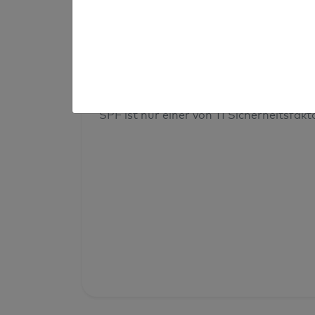
Prüfergebnis
Deine Domainsicherheit insges
SPF ist nur einer von 11 Sicherheitsfak