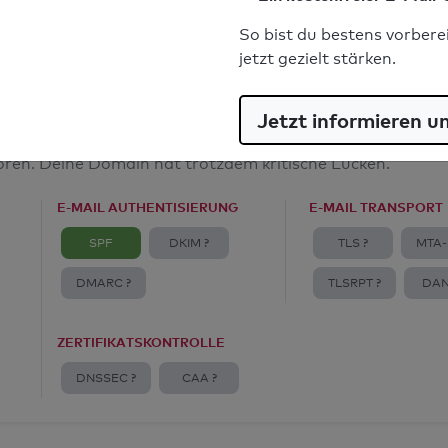
E-Mail-Spoofingschutz: Gut
So bist du bestens vorbere
jetzt gezielt stärken.
Jetzt informieren u
amt
toren. Deine Domain hat trotzdem kritische Lücken.
E-MAIL AUTHENTISIERUNG
E-MAIL TRANSPORT
SPF
DKIM ?
TLS ?
MTA-
DMARC ?
TLSRPT ?
DAN
ZERTIFIKATSKONTROLLE
DNSSEC ?
CAA ?