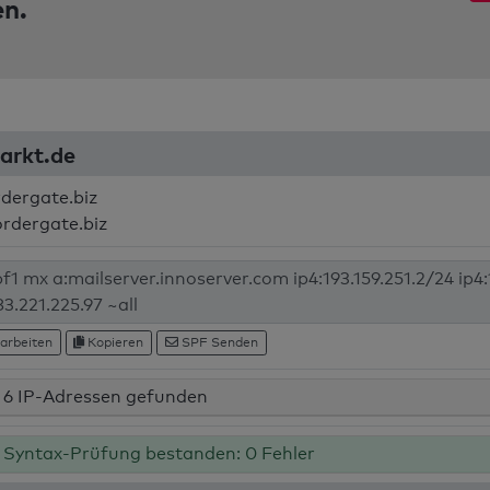
en.
markt.de
rdergate.biz
ordergate.biz
arbeiten
Kopieren
SPF Senden
6 IP-Adressen gefunden
Syntax-Prüfung bestanden: 0 Fehler