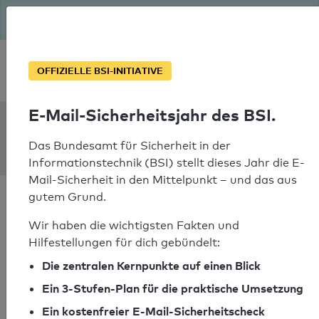
Seit August macht das BSI Ernst: E-Mail-Sicherheitsjahr – ist
deine Domain bereit?
Soforthilfe bei Notfällen
OFFIZIELLE BSI-INITIATIVE
E-Mail-Sicherheitsjahr des BSI.
SPF Check:
egmgolf.de
Das Bundesamt für Sicherheit in der
Informationstechnik (BSI) stellt dieses Jahr die E-
Mail-Sicherheit in den Mittelpunkt – und das aus
gutem Grund.
Wir haben die wichtigsten Fakten und
Hilfestellungen für dich gebündelt:
SPF-Check bestanden
Die zentralen Kernpunkte auf einen Blick
Ihr SPF-Record Prüfergebnis
Ein 3-Stufen-Plan für die praktische Umsetzung
Ein kostenfreier E-Mail-Sicherheitscheck