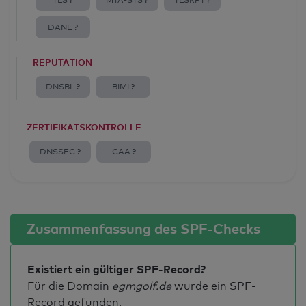
TLS ?
MTA-STS ?
TLSRPT ?
DANE ?
REPUTATION
DNSBL ?
BIMI ?
ZERTIFIKATSKONTROLLE
DNSSEC ?
CAA ?
Zusammenfassung des SPF-Checks
Existiert ein gültiger SPF-Record?
Für die Domain
egmgolf.de
wurde ein SPF-
Record gefunden.