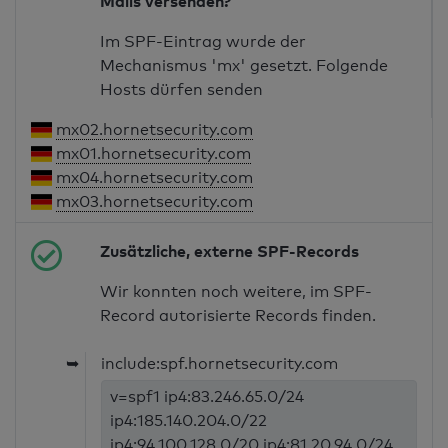
Mails versenden?
Im SPF-Eintrag wurde der
Mechanismus 'mx' gesetzt. Folgende
Hosts dürfen senden
mx02.hornetsecurity.com
mx01.hornetsecurity.com
mx04.hornetsecurity.com
mx03.hornetsecurity.com
Zusätzliche, externe SPF-Records
Wir konnten noch weitere, im SPF-
Record autorisierte Records finden.
➥
include:spf.hornetsecurity.com
v=spf1 ip4:83.246.65.0/24
ip4:185.140.204.0/22
ip4:94.100.128.0/20 ip4:81.20.94.0/24