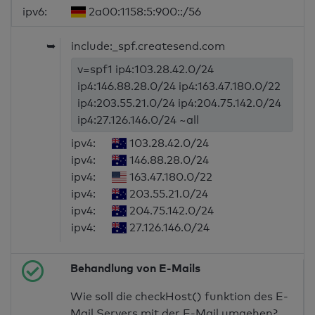
ipv6:
2a00:1158:5:900::/56
➥
include:_spf.createsend.com
v=spf1 ip4:103.28.42.0/24
ip4:146.88.28.0/24 ip4:163.47.180.0/22
ip4:203.55.21.0/24 ip4:204.75.142.0/24
ip4:27.126.146.0/24 ~all
ipv4:
103.28.42.0/24
ipv4:
146.88.28.0/24
ipv4:
163.47.180.0/22
ipv4:
203.55.21.0/24
ipv4:
204.75.142.0/24
ipv4:
27.126.146.0/24
Behandlung von E-Mails
Wie soll die checkHost() funktion des E-
Mail Servers mit der E-Mail umgehen?