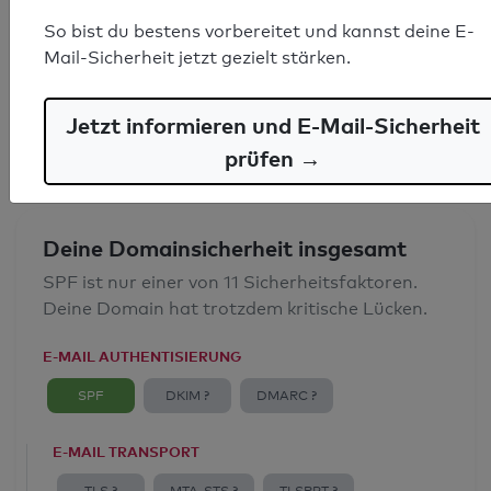
SPF-Record gefunden
So bist du bestens vorbereitet und kannst deine E-
Mail-Sicherheit jetzt gezielt stärken.
Syntaxprüfung: 0 Fehler
E-Mail-Spoofingschutz: Gut
Jetzt informieren und E-Mail-Sicherheit
prüfen →
Deine Domainsicherheit insgesamt
SPF ist nur einer von 11 Sicherheitsfaktoren.
Deine Domain hat trotzdem kritische Lücken.
E-MAIL AUTHENTISIERUNG
SPF
DKIM ?
DMARC ?
E-MAIL TRANSPORT