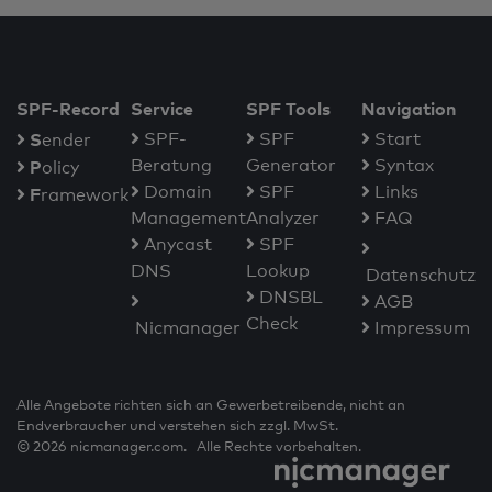
SPF-Record
Service
SPF Tools
Navigation
S
SPF-
SPF
Start
ender
Beratung
Generator
Syntax
P
olicy
Domain
SPF
Links
F
ramework
Management
Analyzer
FAQ
Anycast
SPF
DNS
Lookup
Datenschutz
DNSBL
AGB
Check
Nicmanager
Impressum
Alle Angebote richten sich an Gewerbetreibende, nicht an
Endverbraucher und verstehen sich zzgl. MwSt.
© 2026 nicmanager.com. Alle Rechte vorbehalten.