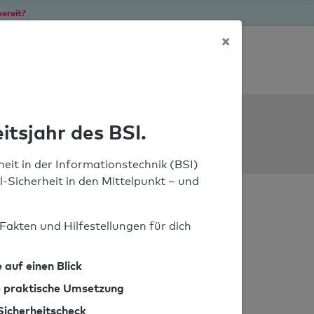
ereit?
×
Soforthilfe bei Notfällen
ools
itsjahr des BSI.
eit in der Informationstechnik (BSI)
il-Sicherheit in den Mittelpunkt – und
Fakten und Hilfestellungen für dich
 auf einen Blick
ie praktische Umsetzung
Sicherheitscheck