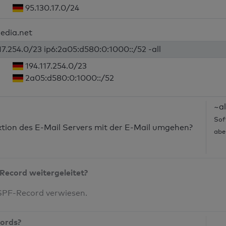
95.130.17.0/24
edia.net
117.254.0/23 ip6:2a05:d580:0:1000::/52 -all
194.117.254.0/23
2a05:d580:0:1000::/52
~al
Sof
nktion des E-Mail Servers mit der E-Mail umgehen?
abe
Record weitergeleitet?
 SPF-Record verwiesen.
cords?