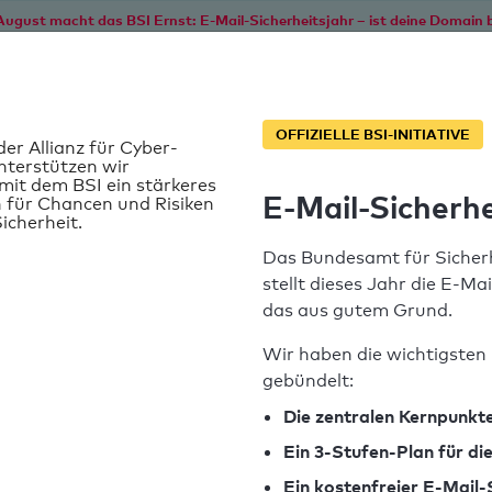
August macht das BSI Ernst: E-Mail-Sicherheitsjahr – ist deine Domain b
Start
Service
Informationen
SPF T
OFFIZIELLE BSI-INITIATIVE
der Allianz für Cyber-
nterstützen wir
it dem BSI ein stärkeres
E-Mail-Sicherhe
 für Chancen und Risiken
icherheit.
Das Bundesamt für Sicherh
stellt dieses Jahr die E-Ma
das aus gutem Grund.
Wir haben die wichtigsten 
gebündelt:
SPF-Record gefunden
Die zentralen Kernpunkte
Ein 3-Stufen-Plan für d
Syntaxprüfung: 0 Fehler
Ein kostenfreier E-Mail-