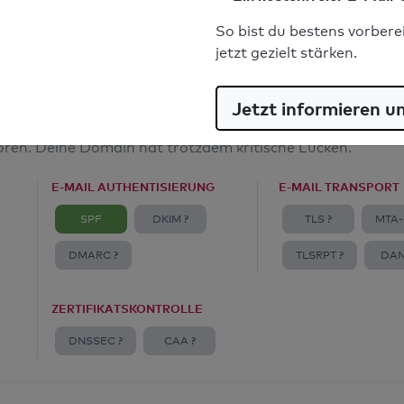
E-Mail-Spoofingschutz: Gut
So bist du bestens vorbere
jetzt gezielt stärken.
Jetzt informieren u
amt
toren. Deine Domain hat trotzdem kritische Lücken.
E-MAIL AUTHENTISIERUNG
E-MAIL TRANSPORT
SPF
DKIM ?
TLS ?
MTA-
DMARC ?
TLSRPT ?
DAN
ZERTIFIKATSKONTROLLE
DNSSEC ?
CAA ?