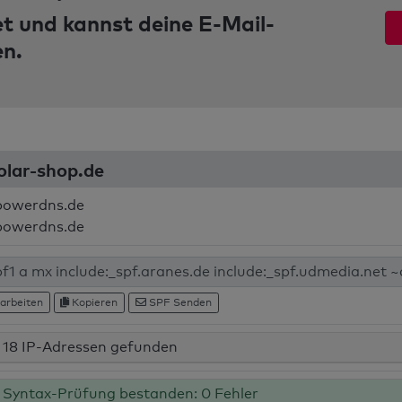
et und kannst deine E-Mail-
en.
olar-shop.de
powerdns.de
powerdns.de
arbeiten
Kopieren
SPF Senden
18 IP-Adressen gefunden
Syntax-Prüfung bestanden: 0 Fehler