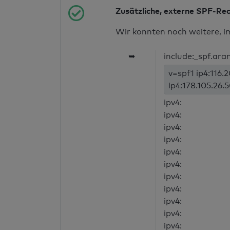
Zusätzliche, externe SPF-Re
Wir konnten noch weitere, i
➥
include:_spf.ara
v=spf1 ip4:116.2
ip4:178.105.26.5
ipv4:
ipv4:
ipv4:
ipv4:
ipv4:
ipv4:
ipv4:
ipv4:
ipv4:
ipv4:
ipv4: