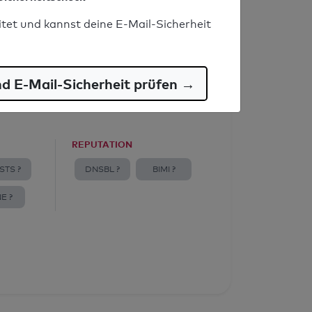
itet und kannst deine E-Mail-Sicherheit
nd E-Mail-Sicherheit prüfen →
REPUTATION
STS ?
DNSBL ?
BIMI ?
E ?