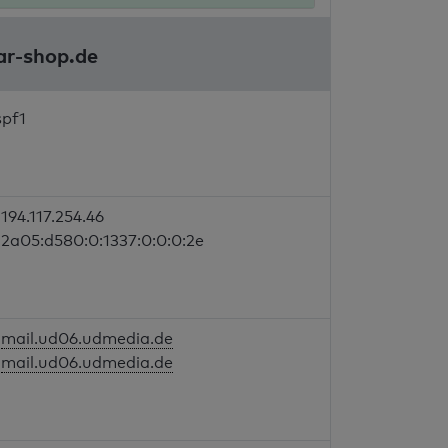
ar-shop.de
spf1
194.117.254.46
2a05:d580:0:1337:0:0:0:2e
mail.ud06.udmedia.de
mail.ud06.udmedia.de