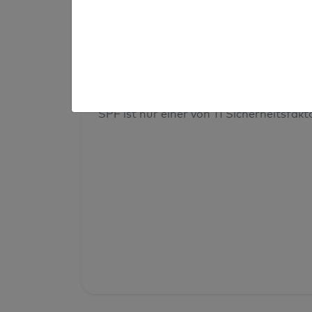
Prüfergebnis
Deine Domainsicherheit insges
SPF ist nur einer von 11 Sicherheitsfak