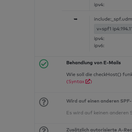
ipv4:
➥
include:_spf.udm
v=spf1 ip4:194.
ipv4:
ipv6:
Behandlung von E-Mails
Wie soll die checkHost() fu
(Syntax
)
Wird auf einen anderen SPF-
Es wird auf keinen anderen
Zusätzlich autorisierte A-Re