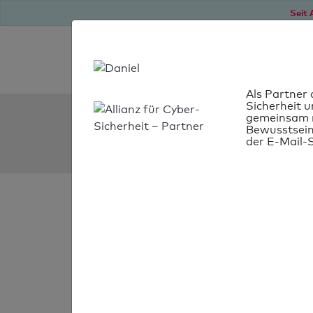
Seit 
Als Partner 
Sicherheit u
SPF Check:
gemeinsam m
Bewusstsein
dp-solar-shop.de
der E-Mail-S
SPF-Check
bestanden
Ihr SPF-Record