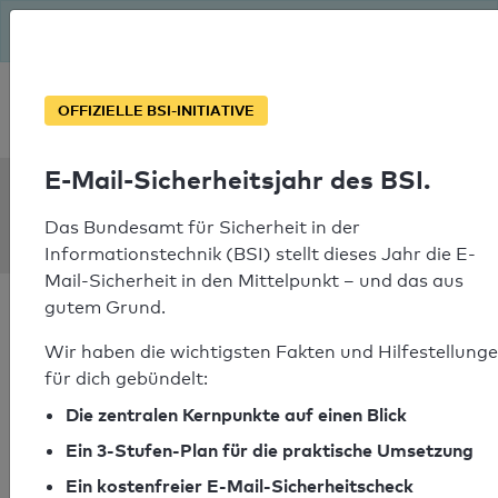
Seit August macht das BSI Ernst: E-Mail-Sicherheitsjahr – ist
deine Domain bereit?
Soforthilfe bei Notfällen
OFFIZIELLE BSI-INITIATIVE
E-Mail-Sicherheitsjahr des BSI.
SPF Check:
doesitwork.de
Das Bundesamt für Sicherheit in der
Informationstechnik (BSI) stellt dieses Jahr die E-
Mail-Sicherheit in den Mittelpunkt – und das aus
gutem Grund.
Wir haben die wichtigsten Fakten und Hilfestellung
für dich gebündelt:
SPF-Check bestanden
Die zentralen Kernpunkte auf einen Blick
Ihr SPF-Record Prüfergebnis
Ein 3-Stufen-Plan für die praktische Umsetzung
Ein kostenfreier E-Mail-Sicherheitscheck