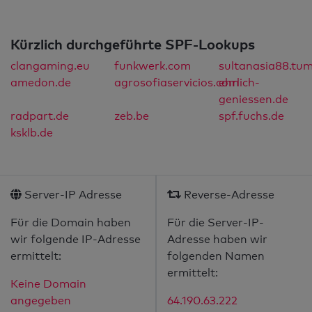
Kürzlich durchgeführte SPF-Lookups
clangaming.eu
funkwerk.com
sultanasia88.tum
amedon.de
agrosofiaservicios.com
ehrlich-
geniessen.de
radpart.de
zeb.be
spf.fuchs.de
ksklb.de
Server-IP Adresse
Reverse-Adresse
Für die Domain haben
Für die Server-IP-
wir folgende IP-Adresse
Adresse haben wir
ermittelt:
folgenden Namen
ermittelt:
Keine Domain
angegeben
64.190.63.222