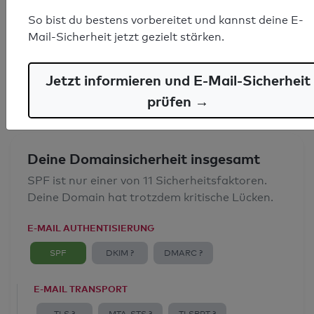
SPF-Record gefunden
So bist du bestens vorbereitet und kannst deine E-
Mail-Sicherheit jetzt gezielt stärken.
Syntaxprüfung: 0 Fehler
E-Mail-Spoofingschutz: Gut
Jetzt informieren und E-Mail-Sicherheit
prüfen →
Deine Domainsicherheit insgesamt
SPF ist nur einer von 11 Sicherheitsfaktoren.
Deine Domain hat trotzdem kritische Lücken.
E-MAIL AUTHENTISIERUNG
SPF
DKIM ?
DMARC ?
E-MAIL TRANSPORT