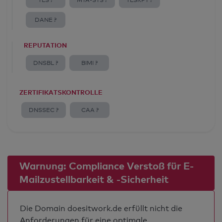
TLS ?
MTA-STS ?
TLSRPT ?
DANE ?
REPUTATION
DNSBL ?
BIMI ?
ZERTIFIKATSKONTROLLE
DNSSEC ?
CAA ?
Warnung: Compliance Verstoß für E-
Mailzustellbarkeit & -Sicherheit
Die Domain doesitwork.de erfüllt nicht die
Anforderungen für eine optimale