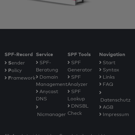
SPF-Record
Service
SPF Tools
Navigation
S
SPF-
SPF
Start
ender
Beratung
Generator
Syntax
P
olicy
Domain
SPF
Links
F
ramework
Management
Analyzer
FAQ
Anycast
SPF
DNS
Lookup
Datenschutz
DNSBL
AGB
Check
Nicmanager
Impressum