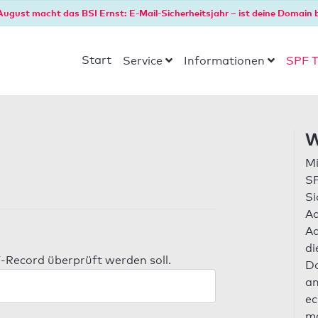
August macht das BSI Ernst: E-Mail-Sicherheitsjahr – ist deine Domain b
Start
Service
Informationen
SPF T
W
Mi
SP
Si
Ad
Ad
di
-Record überprüft werden soll.
Do
an
ec
ma