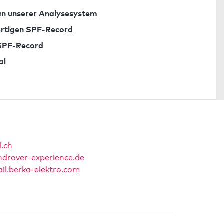
n unserer Analysesystem
fertigen SPF-Record
 SPF-Record
al
l.ch
ndrover-experience.de
il.berka-elektro.com