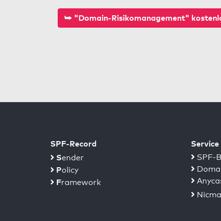
⮩ "Domain-Risikomanagement" kostenlo
SPF-Record
Service
S
SPF-B
ender
Domai
P
olicy
Anyca
F
ramework
Nicma