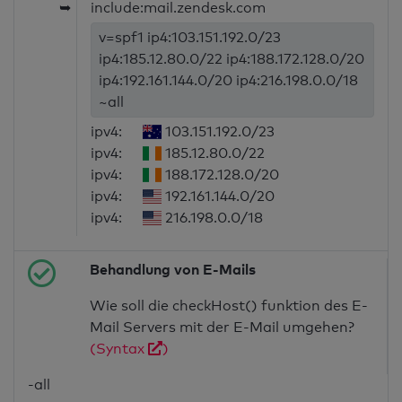
➥
include:mail.zendesk.com
v=spf1 ip4:103.151.192.0/23
ip4:185.12.80.0/22 ip4:188.172.128.0/20
ip4:192.161.144.0/20 ip4:216.198.0.0/18
~all
ipv4:
103.151.192.0/23
ipv4:
185.12.80.0/22
ipv4:
188.172.128.0/20
ipv4:
192.161.144.0/20
ipv4:
216.198.0.0/18
Behandlung von E-Mails
Wie soll die checkHost() funktion des E-
Mail Servers mit der E-Mail umgehen?
(Syntax
)
-all