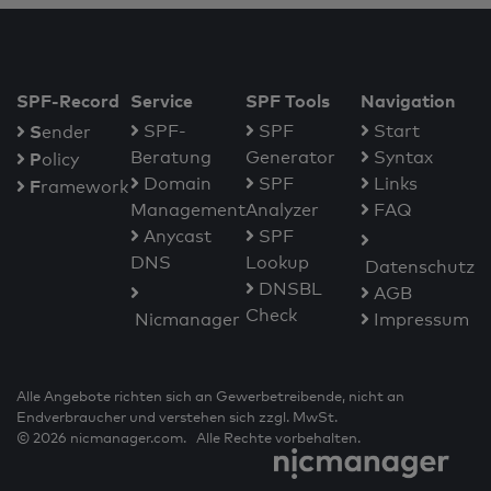
SPF-Record
Service
SPF Tools
Navigation
S
SPF-
SPF
Start
ender
Beratung
Generator
Syntax
P
olicy
Domain
SPF
Links
F
ramework
Management
Analyzer
FAQ
Anycast
SPF
DNS
Lookup
Datenschutz
DNSBL
AGB
Check
Nicmanager
Impressum
Alle Angebote richten sich an Gewerbetreibende, nicht an
Endverbraucher und verstehen sich zzgl. MwSt.
© 2026 nicmanager.com. Alle Rechte vorbehalten.