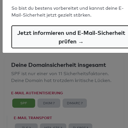
SPF-Record gefunden
So bist du bestens vorbereitet und kannst deine E-
Mail-Sicherheit jetzt gezielt stärken.
Syntaxprüfung: 0 Fehler
E-Mail-Spoofingschutz: Gut
Jetzt informieren und E-Mail-Sicherheit
prüfen →
Deine Domainsicherheit insgesamt
SPF ist nur einer von 11 Sicherheitsfaktoren.
Deine Domain hat trotzdem kritische Lücken.
E-MAIL AUTHENTISIERUNG
SPF
DKIM ?
DMARC ?
E-MAIL TRANSPORT