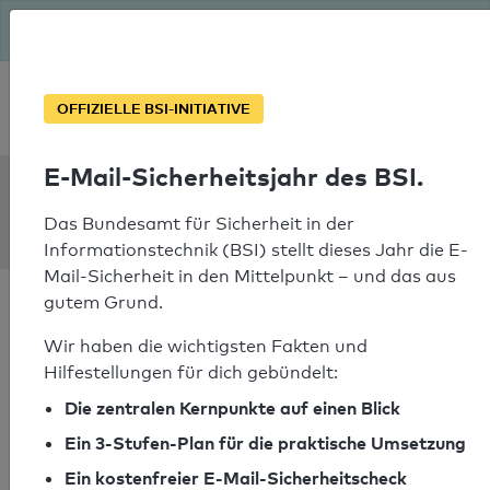
Seit August macht das BSI Ernst: E-Mail-Sicherheitsjahr – ist
deine Domain bereit?
Soforthilfe bei Notfällen
OFFIZIELLE BSI-INITIATIVE
E-Mail-Sicherheitsjahr des BSI.
SPF Check:
deichmann.de
Das Bundesamt für Sicherheit in der
Informationstechnik (BSI) stellt dieses Jahr die E-
Mail-Sicherheit in den Mittelpunkt – und das aus
gutem Grund.
Wir haben die wichtigsten Fakten und
Hilfestellungen für dich gebündelt:
SPF-Check bestanden
Die zentralen Kernpunkte auf einen Blick
Ihr SPF-Record Prüfergebnis
Ein 3-Stufen-Plan für die praktische Umsetzung
Ein kostenfreier E-Mail-Sicherheitscheck