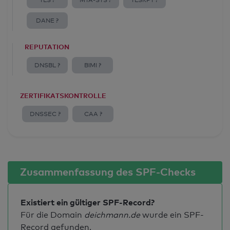
TLS ?
MTA-STS ?
TLSRPT ?
DANE ?
REPUTATION
DNSBL ?
BIMI ?
ZERTIFIKATSKONTROLLE
DNSSEC ?
CAA ?
Zusammenfassung des SPF-Checks
Existiert ein gültiger SPF-Record?
Für die Domain
deichmann.de
wurde ein SPF-
Record gefunden.