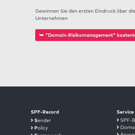
Gewinnen Sie den ersten Eindruck über di
Unternehmen
⮩ "Domain-Risikomanagement" kostenlo
SPF-Record
Service
S
SPF-B
ender
Domai
P
olicy
Anyca