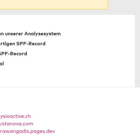
n unserer Analysesystem
fertigen SPF-Record
 SPF-Record
al
ysioactive.ch
ustanova.com
rawangadis.pages.dev