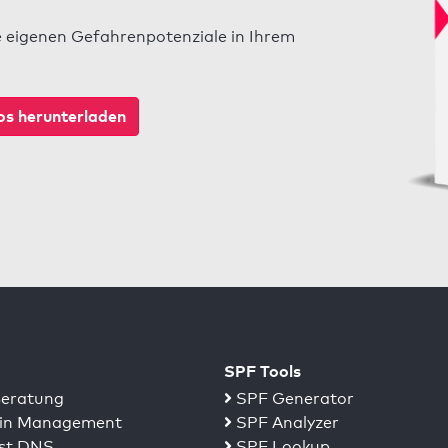
e eigenen Gefahrenpotenziale in Ihrem
s herunterladen
SPF Tools
eratung
SPF Generator
n Management
SPF Analyzer
st DNS
SPF Lookup