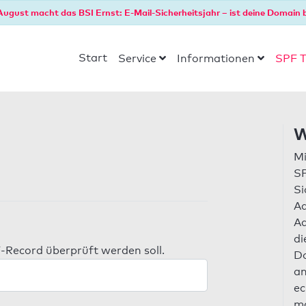
August macht das BSI Ernst: E-Mail-Sicherheitsjahr – ist deine Domain b
Start
Service
Informationen
SPF T
W
Mi
SP
Si
Ad
Ad
di
-Record überprüft werden soll.
Do
an
ec
ma