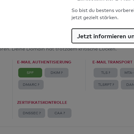
E-Mail-Spoofingschutz: Gut
So bist du bestens vorbere
jetzt gezielt stärken.
Jetzt informieren u
amt
toren. Deine Domain hat trotzdem kritische Lücken.
E-MAIL AUTHENTISIERUNG
E-MAIL TRANSPORT
SPF
DKIM ?
TLS ?
MTA-
DMARC ?
TLSRPT ?
DAN
ZERTIFIKATSKONTROLLE
DNSSEC ?
CAA ?