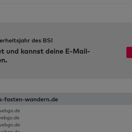
erheitsjahr des BSI
et und kannst deine E-Mail-
en.
ss-fasten-wandern.de
webgo.de
webgo.de
webgo.de
webgo.de