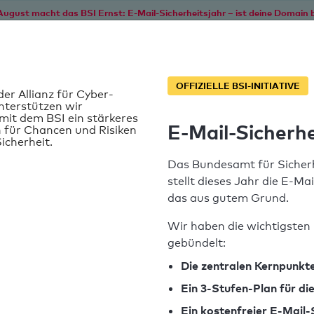
August macht das BSI Ernst: E-Mail-Sicherheitsjahr – ist deine Domain b
Start
Service
Informationen
SPF T
OFFIZIELLE BSI-INITIATIVE
der Allianz für Cyber-
nterstützen wir
it dem BSI ein stärkeres
E-Mail-Sicherhe
 für Chancen und Risiken
e
icherheit.
Das Bundesamt für Sicherh
stellt dieses Jahr die E-Ma
das aus gutem Grund.
Wir haben die wichtigsten 
gebündelt:
SPF-Record gefunden
Die zentralen Kernpunkte
Ein 3-Stufen-Plan für d
Syntaxprüfung: 0 Fehler
Ein kostenfreier E-Mail-