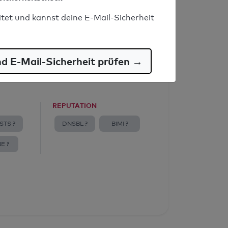
itet und kannst deine E-Mail-Sicherheit
nd E-Mail-Sicherheit prüfen →
REPUTATION
STS ?
DNSBL ?
BIMI ?
E ?