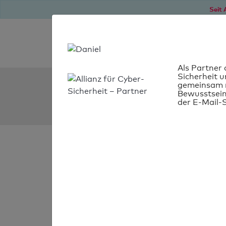
Seit 
Als Partner 
Sicherheit u
SPF Check:
gemeinsam m
Bewusstsein
darss-fasten-wandern.d
der E-Mail-S
SPF-Check
bestanden
Ihr SPF-Record