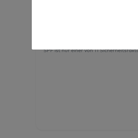
Prüfergebnis
Deine Domainsicherheit insges
SPF ist nur einer von 11 Sicherheitsfak