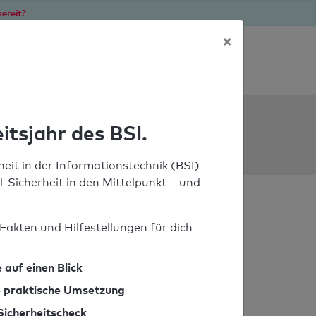
ereit?
×
Soforthilfe bei Notfällen
ools
itsjahr des BSI.
eit in der Informationstechnik (BSI)
il-Sicherheit in den Mittelpunkt – und
Fakten und Hilfestellungen für dich
 auf einen Blick
ie praktische Umsetzung
Sicherheitscheck