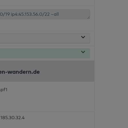
ten-wandern.de
spf1
185.30.32.4