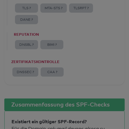
TLS ?
MTA-STS ?
TLSRPT ?
DANE ?
REPUTATION
DNSBL ?
BIMI ?
ZERTIFIKATSKONTROLLE
DNSSEC ?
CAA ?
Zusammenfassung des SPF-Checks
Existiert ein gültiger SPF-Record?
Für die Domain
cpk-mail.devops.alrosa.ru