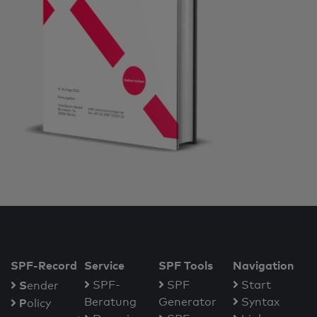
SPF-Record
Service
SPF Tools
Navigation
S
SPF-
SPF
Start
ender
Beratung
Generator
Syntax
P
olicy