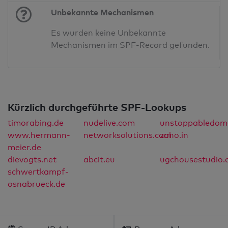
Unbekannte Mechanismen
Es wurden keine Unbekannte
Mechanismen im SPF-Record gefunden.
Kürzlich durchgeführte SPF-Lookups
timorabing.de
nudelive.com
unstoppabledom
www.hermann-
networksolutions.com
zoho.in
meier.de
dievogts.net
abcit.eu
ugchousestudio.
schwertkampf-
osnabrueck.de