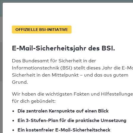
Seit August macht das BSI Ernst: E-Mail-Sicherheitsjahr – ist
deine Domain bereit?
Soforthilfe bei Notfällen
OFFIZIELLE BSI-INITIATIVE
E-Mail-Sicherheitsjahr des BSI.
SPF Check:
cpk-
Das Bundesamt für Sicherheit in der
Informationstechnik (BSI) stellt dieses Jahr die E-Ma
mail.devops.alrosa.ru
Sicherheit in den Mittelpunkt – und das aus gutem
Grund.
Wir haben die wichtigsten Fakten und Hilfestellung
für dich gebündelt:
Die zentralen Kernpunkte auf einen Blick
SPF-Check bestanden
Ein 3-Stufen-Plan für die praktische Umsetzung
Ihr SPF-Record Prüfergebnis
Ein kostenfreier E-Mail-Sicherheitscheck