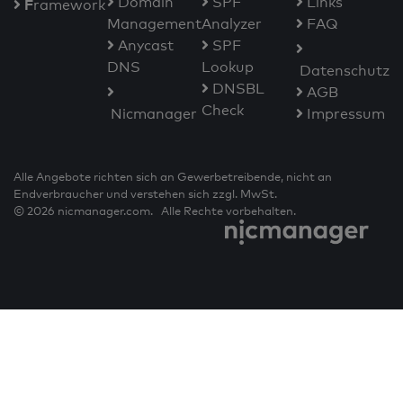
Domain
SPF
Links
F
ramework
Management
Analyzer
FAQ
Anycast
SPF
DNS
Lookup
Datenschutz
DNSBL
AGB
Check
Nicmanager
Impressum
Alle Angebote richten sich an Gewerbetreibende, nicht an
Endverbraucher und verstehen sich zzgl. MwSt.
© 2026 nicmanager.com. Alle Rechte vorbehalten.