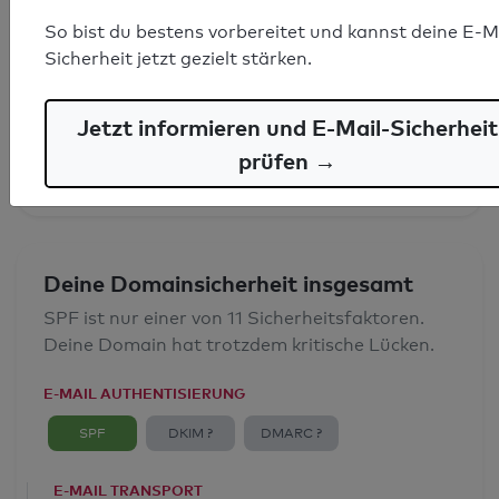
So bist du bestens vorbereitet und kannst deine E-M
SPF-Record gefunden
Sicherheit jetzt gezielt stärken.
Syntaxprüfung: 0 Fehler
Jetzt informieren und E-Mail-Sicherheit
E-Mail-Spoofingschutz: Gut
prüfen →
Deine Domainsicherheit insgesamt
SPF ist nur einer von 11 Sicherheitsfaktoren.
Deine Domain hat trotzdem kritische Lücken.
E-MAIL AUTHENTISIERUNG
SPF
DKIM ?
DMARC ?
E-MAIL TRANSPORT