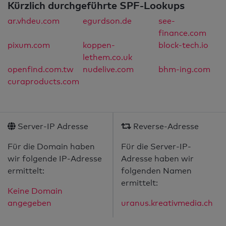
Kürzlich durchgeführte SPF-Lookups
ar.vhdeu.com
egurdson.de
see-
finance.com
pixum.com
koppen-
block-tech.io
lethem.co.uk
openfind.com.tw
nudelive.com
bhm-ing.com
curaproducts.com
Server-IP Adresse
Reverse-Adresse
Für die Domain haben
Für die Server-IP-
wir folgende IP-Adresse
Adresse haben wir
ermittelt:
folgenden Namen
ermittelt:
Keine Domain
angegeben
uranus.kreativmedia.ch