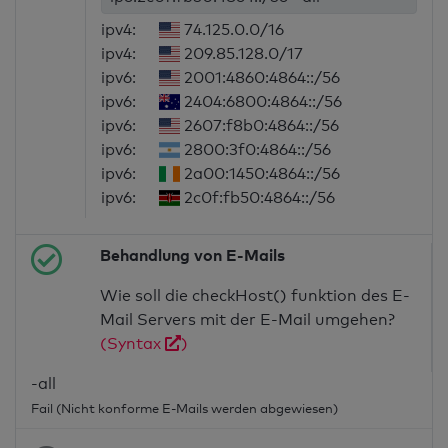
ipv4:
74.125.0.0/16
ipv4:
209.85.128.0/17
ipv6:
2001:4860:4864::/56
ipv6:
2404:6800:4864::/56
ipv6:
2607:f8b0:4864::/56
ipv6:
2800:3f0:4864::/56
ipv6:
2a00:1450:4864::/56
ipv6:
2c0f:fb50:4864::/56
Behandlung von E-Mails
Wie soll die checkHost() funktion des E-
Mail Servers mit der E-Mail umgehen?
(Syntax
)
-all
Fail (Nicht konforme E-Mails werden abgewiesen)