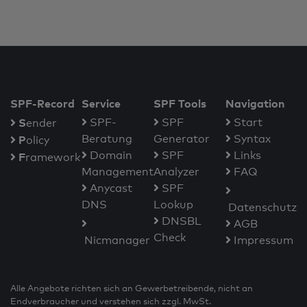
SPF-Record
Service
SPF Tools
Navigation
S
SPF-
SPF
Start
ender
Beratung
Generator
Syntax
P
olicy
Domain
SPF
Links
F
ramework
Management
Analyzer
FAQ
Anycast
SPF
DNS
Lookup
Datenschutz
DNSBL
AGB
Check
Nicmanager
Impressum
Alle Angebote richten sich an Gewerbetreibende, nicht an
Endverbraucher und verstehen sich zzgl. MwSt.