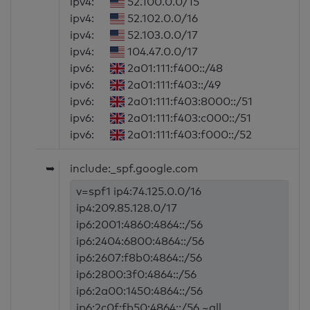
ipv4:
52.100.0.0/15
ipv4:
52.102.0.0/16
ipv4:
52.103.0.0/17
ipv4:
104.47.0.0/17
ipv6:
2a01:111:f400::/48
ipv6:
2a01:111:f403::/49
ipv6:
2a01:111:f403:8000::/51
ipv6:
2a01:111:f403:c000::/51
ipv6:
2a01:111:f403:f000::/52
➥
include:_spf.google.com
v=spf1 ip4:74.125.0.0/16
ip4:209.85.128.0/17
ip6:2001:4860:4864::/56
ip6:2404:6800:4864::/56
ip6:2607:f8b0:4864::/56
ip6:2800:3f0:4864::/56
ip6:2a00:1450:4864::/56
ip6:2c0f:fb50:4864::/56 ~all