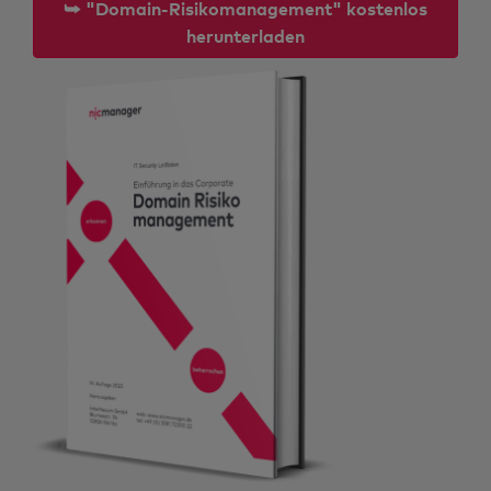
⮩ "Domain-Risikomanagement" kostenlos
herunterladen