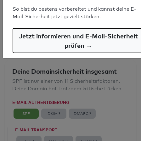
SPF-Record gefunden
So bist du bestens vorbereitet und kannst deine E-
Mail-Sicherheit jetzt gezielt stärken.
Syntaxprüfung: 0 Fehler
E-Mail-Spoofingschutz: Gut
Jetzt informieren und E-Mail-Sicherheit
prüfen →
Deine Domainsicherheit insgesamt
SPF ist nur einer von 11 Sicherheitsfaktoren.
Deine Domain hat trotzdem kritische Lücken.
E-MAIL AUTHENTISIERUNG
SPF
DKIM ?
DMARC ?
E-MAIL TRANSPORT