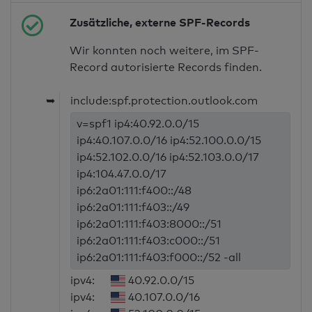
Zusätzliche, externe SPF-Records
Wir konnten noch weitere, im SPF-
Record autorisierte Records finden.
➥
include:spf.protection.outlook.com
v=spf1 ip4:40.92.0.0/15
ip4:40.107.0.0/16 ip4:52.100.0.0/15
ip4:52.102.0.0/16 ip4:52.103.0.0/17
ip4:104.47.0.0/17
ip6:2a01:111:f400::/48
ip6:2a01:111:f403::/49
ip6:2a01:111:f403:8000::/51
ip6:2a01:111:f403:c000::/51
ip6:2a01:111:f403:f000::/52 -all
ipv4:
40.92.0.0/15
ipv4:
40.107.0.0/16