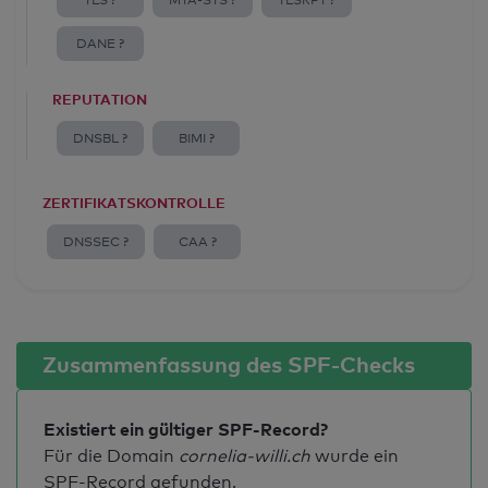
TLS ?
MTA-STS ?
TLSRPT ?
DANE ?
REPUTATION
DNSBL ?
BIMI ?
ZERTIFIKATSKONTROLLE
DNSSEC ?
CAA ?
Zusammenfassung des SPF-Checks
Existiert ein gültiger SPF-Record?
Für die Domain
cornelia-willi.ch
wurde ein
SPF-Record gefunden.