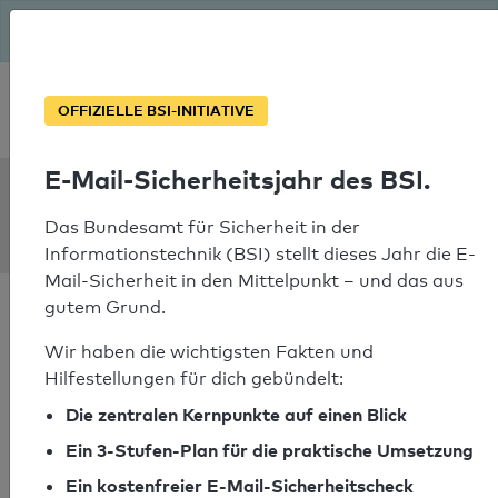
Seit August macht das BSI Ernst: E-Mail-Sicherheitsjahr – ist
deine Domain bereit?
Soforthilfe bei Notfällen
OFFIZIELLE BSI-INITIATIVE
E-Mail-Sicherheitsjahr des BSI.
SPF Check:
cornelia-willi.ch
Das Bundesamt für Sicherheit in der
Informationstechnik (BSI) stellt dieses Jahr die E-
Mail-Sicherheit in den Mittelpunkt – und das aus
gutem Grund.
Wir haben die wichtigsten Fakten und
Hilfestellungen für dich gebündelt:
SPF-Check bestanden
Die zentralen Kernpunkte auf einen Blick
Ihr SPF-Record Prüfergebnis
Ein 3-Stufen-Plan für die praktische Umsetzung
Ein kostenfreier E-Mail-Sicherheitscheck