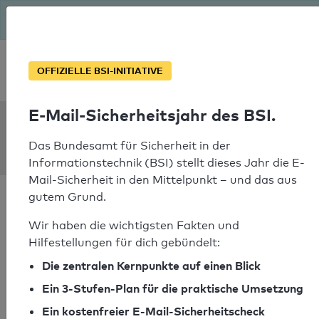
Seit August macht das BSI Ernst: E-Mail-Sicherheitsjahr – ist
deine Domain bereit?
Soforthilfe bei Notfällen
OFFIZIELLE BSI-INITIATIVE
E-Mail-Sicherheitsjahr des BSI.
SPF Check:
comwerx.de
Das Bundesamt für Sicherheit in der
Informationstechnik (BSI) stellt dieses Jahr die E-
Mail-Sicherheit in den Mittelpunkt – und das aus
gutem Grund.
Wir haben die wichtigsten Fakten und
Hilfestellungen für dich gebündelt:
SPF-Check bestanden
Die zentralen Kernpunkte auf einen Blick
Ihr SPF-Record Prüfergebnis
Ein 3-Stufen-Plan für die praktische Umsetzung
Ein kostenfreier E-Mail-Sicherheitscheck