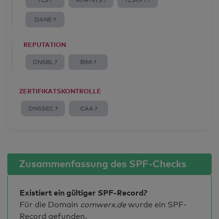
TLS ?
MTA-STS ?
TLSRPT ?
DANE ?
REPUTATION
DNSBL ?
BIMI ?
ZERTIFIKATSKONTROLLE
DNSSEC ?
CAA ?
Zusammenfassung des SPF-Checks
Existiert ein gültiger SPF-Record?
Für die Domain
comwerx.de
wurde ein SPF-
Record gefunden.