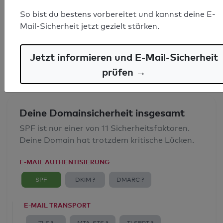
SPF-Record gefunden
So bist du bestens vorbereitet und kannst deine E-
Mail-Sicherheit jetzt gezielt stärken.
Syntaxprüfung: 0 Fehler
E-Mail-Spoofingschutz: Gut
Jetzt informieren und E-Mail-Sicherheit
prüfen →
Deine Domainsicherheit insgesamt
SPF ist nur einer von 11 Sicherheitsfaktoren.
Deine Domain hat trotzdem kritische Lücken.
E-MAIL AUTHENTISIERUNG
SPF
DKIM ?
DMARC ?
E-MAIL TRANSPORT