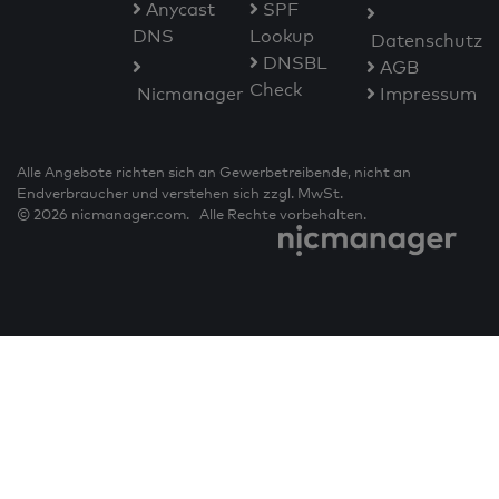
Anycast
SPF
DNS
Lookup
Datenschutz
DNSBL
AGB
Check
Nicmanager
Impressum
Alle Angebote richten sich an Gewerbetreibende, nicht an
Endverbraucher und verstehen sich zzgl. MwSt.
© 2026 nicmanager.com. Alle Rechte vorbehalten.