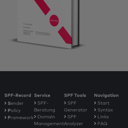
SPF-Record
Service
SPF Tools
Navigation
S
SPF-
SPF
Start
ender
Beratung
Generator
Syntax
P
olicy
Domain
SPF
Links
F
ramework
Management
Analyzer
FAQ