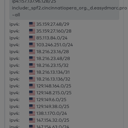
ip4:157.137.96.128/25
include:_spf2.cincinnatiopera_org._d.easydmarc.pro
~all
ipv4:
35.159.27.48/29
ipv4:
35.159.27.160/28
ipv4:
85.113.84.0/24
ipv4:
103.246.251.0/24
ipv4:
18.216.23.16/28
ipv4:
18.216.23.48/28
ipv4:
18.216.23.15/32
ipv4:
18.216.13.134/31
ipv4:
18.216.13.136/32
ipv4:
129.148.164.0/25
ipv4:
129.148.215.0/25
ipv4:
129.149.6.0/25
ipv4:
129.149.38.0/25
ipv4:
138.1.170.0/24
ipv4:
147.154.32.0/25
ipv4:
147.154.63.0/24