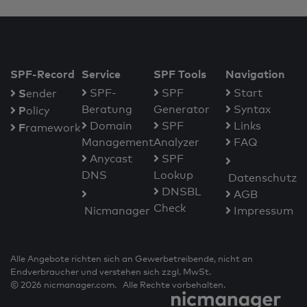
SPF-Record
Service
SPF Tools
Navigation
S
SPF-
SPF
Start
ender
Beratung
Generator
Syntax
P
olicy
Domain
SPF
Links
F
ramework
Management
Analyzer
FAQ
Anycast
SPF
DNS
Lookup
Datenschutz
DNSBL
AGB
Check
Nicmanager
Impressum
Alle Angebote richten sich an Gewerbetreibende, nicht an
Endverbraucher und verstehen sich zzgl. MwSt.
© 2026 nicmanager.com. Alle Rechte vorbehalten.