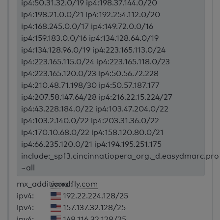
ip4:50.31.32.0/19 ip4:198.37.144.0/20
ip4:198.21.0.0/21 ip4:192.254.112.0/20
ip4:168.245.0.0/17 ip4:149.72.0.0/16
ip4:159.183.0.0/16 ip4:134.128.64.0/19
ip4:134.128.96.0/19 ip4:223.165.113.0/24
ip4:223.165.115.0/24 ip4:223.165.118.0/23
ip4:223.165.120.0/23 ip4:50.56.72.228
ip4:210.48.71.198/30 ip4:50.57.187.177
ip4:207.58.147.64/28 ip4:216.22.15.224/27
ip4:43.228.184.0/22 ip4:103.47.204.0/22
ip4:103.2.140.0/22 ip4:203.31.36.0/22
ip4:170.10.68.0/22 ip4:158.120.80.0/21
ip4:66.235.120.0/21 ip4:194.195.251.175
include:_spf3.cincinnatiopera_org._d.easydmarc.pro
~all
mx_additional:
wordfly.com
ipv4:
192.22.224.128/25
ipv4:
157.137.32.128/25
ipv4:
148.116.32.128/25