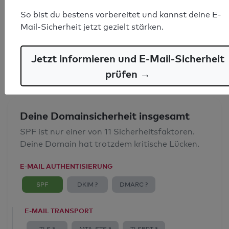
SPF-Record gefunden
So bist du bestens vorbereitet und kannst deine E-
Mail-Sicherheit jetzt gezielt stärken.
Syntaxprüfung: 0 Fehler
E-Mail-Spoofingschutz: Gut
Jetzt informieren und E-Mail-Sicherheit
prüfen →
Deine Domainsicherheit insgesamt
SPF ist nur einer von 11 Sicherheitsfaktoren.
Deine Domain hat trotzdem kritische Lücken.
E-MAIL AUTHENTISIERUNG
SPF
DKIM ?
DMARC ?
E-MAIL TRANSPORT