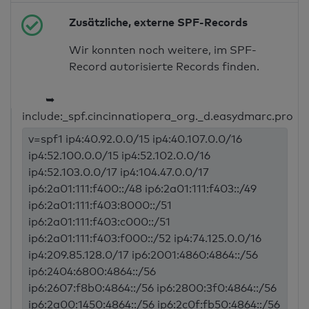
Zusätzliche, externe SPF-Records
Wir konnten noch weitere, im SPF-
Record autorisierte Records finden.
➥
include:_spf.cincinnatiopera_org._d.easydmarc.pro
v=spf1 ip4:40.92.0.0/15 ip4:40.107.0.0/16
ip4:52.100.0.0/15 ip4:52.102.0.0/16
ip4:52.103.0.0/17 ip4:104.47.0.0/17
ip6:2a01:111:f400::/48 ip6:2a01:111:f403::/49
ip6:2a01:111:f403:8000::/51
ip6:2a01:111:f403:c000::/51
ip6:2a01:111:f403:f000::/52 ip4:74.125.0.0/16
ip4:209.85.128.0/17 ip6:2001:4860:4864::/56
ip6:2404:6800:4864::/56
ip6:2607:f8b0:4864::/56 ip6:2800:3f0:4864::/56
ip6:2a00:1450:4864::/56 ip6:2c0f:fb50:4864::/56