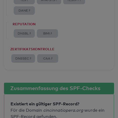
TLS ?
MTA-STS ?
TLSRPT ?
DANE ?
REPUTATION
DNSBL ?
BIMI ?
ZERTIFIKATSKONTROLLE
DNSSEC ?
CAA ?
Zusammenfassung des SPF-Checks
Existiert ein gültiger SPF-Record?
Für die Domain
cincinnatiopera.org
wurde ein
SPF-Record gefunden.