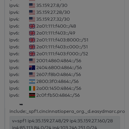
ipv4:
35.159.27.8/30
ipv4:
35.159.27.28/30
ipv4:
35.159.27.32/30
ipv6:
2a01:111:f400::/48
ipv6:
2a01:111:f403::/49
ipv6:
2a01:111:f403:8000::/51
ipv6:
2a01:111:f403:c000::/51
ipv6:
2a01:111:f403:f000::/52
ipv6:
2001:4860:4864::/56
ipv6:
2404:6800:4864::/56
ipv6:
2607:f8b0:4864::/56
ipv6:
2800:3f0:4864::/56
ipv6:
2a00:1450:4864::/56
ipv6:
2c0f:fb50:4864::/56
➥
include:_spf1.cincinnatiopera_org._d.easydmarc.pro
v=spf1 ip4:35.159.27.48/29 ip4:35.159.27.160/28
ip4:85.113.84.0/24 ip4:103.246.251.0/24