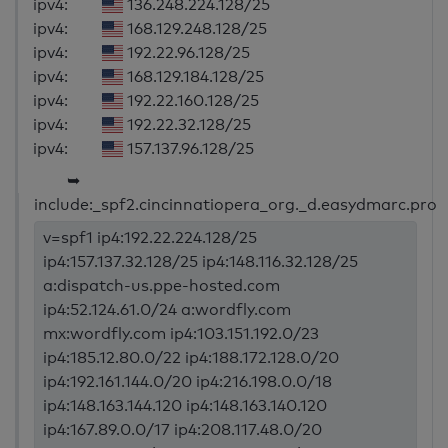
ipv4:
136.248.224.128/25
ipv4:
168.129.248.128/25
ipv4:
192.22.96.128/25
ipv4:
168.129.184.128/25
ipv4:
192.22.160.128/25
ipv4:
192.22.32.128/25
ipv4:
157.137.96.128/25
➥
include:_spf2.cincinnatiopera_org._d.easydmarc.pro
v=spf1 ip4:192.22.224.128/25
ip4:157.137.32.128/25 ip4:148.116.32.128/25
a:dispatch-us.ppe-hosted.com
ip4:52.124.61.0/24 a:wordfly.com
mx:wordfly.com ip4:103.151.192.0/23
ip4:185.12.80.0/22 ip4:188.172.128.0/20
ip4:192.161.144.0/20 ip4:216.198.0.0/18
ip4:148.163.144.120 ip4:148.163.140.120
ip4:167.89.0.0/17 ip4:208.117.48.0/20