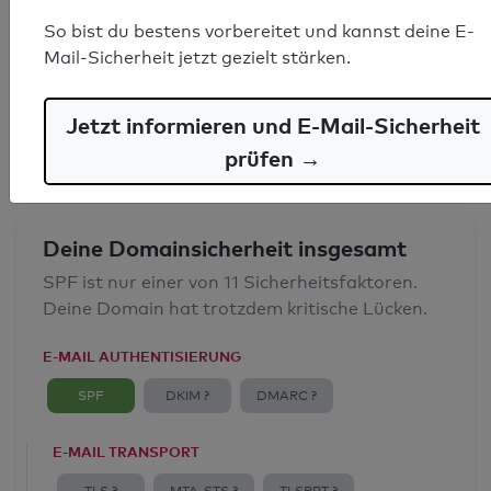
SPF-Record gefunden
So bist du bestens vorbereitet und kannst deine E-
Mail-Sicherheit jetzt gezielt stärken.
Syntaxprüfung: 0 Fehler
E-Mail-Spoofingschutz: Gut
Jetzt informieren und E-Mail-Sicherheit
prüfen →
Deine Domainsicherheit insgesamt
SPF ist nur einer von 11 Sicherheitsfaktoren.
Deine Domain hat trotzdem kritische Lücken.
E-MAIL AUTHENTISIERUNG
SPF
DKIM ?
DMARC ?
E-MAIL TRANSPORT