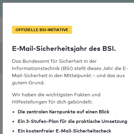
Seit August macht das BSI Ernst: E-Mail-Sicherheitsjahr – ist
deine Domain bereit?
Soforthilfe bei Notfällen
OFFIZIELLE BSI-INITIATIVE
E-Mail-Sicherheitsjahr des BSI.
SPF Check:
chiwara.nl
Das Bundesamt für Sicherheit in der
Informationstechnik (BSI) stellt dieses Jahr die E-
Mail-Sicherheit in den Mittelpunkt – und das aus
gutem Grund.
Wir haben die wichtigsten Fakten und
Hilfestellungen für dich gebündelt:
SPF-Check bestanden
Die zentralen Kernpunkte auf einen Blick
Ihr SPF-Record Prüfergebnis
Ein 3-Stufen-Plan für die praktische Umsetzung
Ein kostenfreier E-Mail-Sicherheitscheck