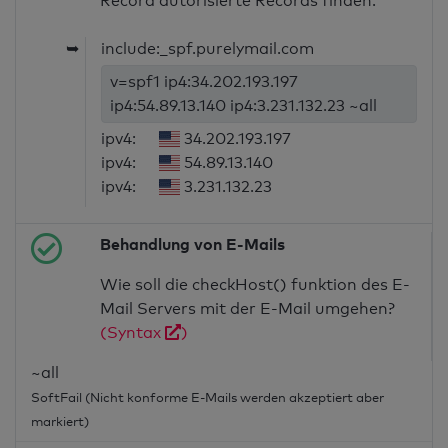
Record autorisierte Records finden.
➥
include:_spf.purelymail.com
v=spf1 ip4:34.202.193.197
ip4:54.89.13.140 ip4:3.231.132.23 ~all
ipv4:
34.202.193.197
ipv4:
54.89.13.140
ipv4:
3.231.132.23
Behandlung von E-Mails
Wie soll die checkHost() funktion des E-
Mail Servers mit der E-Mail umgehen?
(Syntax
)
~all
SoftFail (Nicht konforme E-Mails werden akzeptiert aber
markiert)