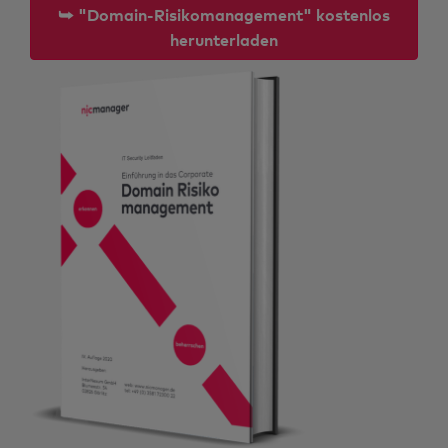
⮩ "Domain-Risikomanagement" kostenlos
herunterladen