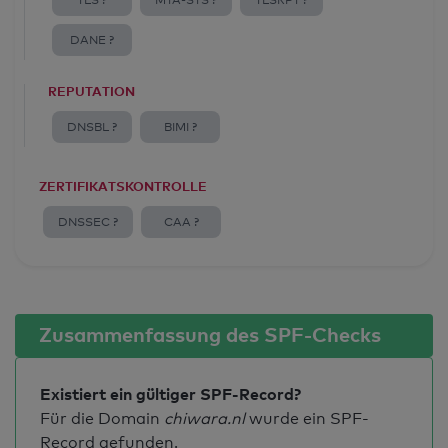
TLS ?
MTA-STS ?
TLSRPT ?
DANE ?
REPUTATION
DNSBL ?
BIMI ?
ZERTIFIKATSKONTROLLE
DNSSEC ?
CAA ?
Zusammenfassung des SPF-Checks
Existiert ein gültiger SPF-Record?
Für die Domain
chiwara.nl
wurde ein SPF-
Record gefunden.