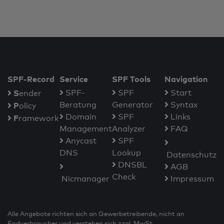
SPF-Record
Service
SPF Tools
Navigation
S
SPF-
SPF
Start
ender
Beratung
Generator
Syntax
P
olicy
Domain
SPF
Links
F
ramework
Management
Analyzer
FAQ
Anycast
SPF
DNS
Lookup
Datenschutz
DNSBL
AGB
Check
Nicmanager
Impressum
Alle Angebote richten sich an Gewerbetreibende, nicht an
Endverbraucher und verstehen sich zzgl. MwSt.