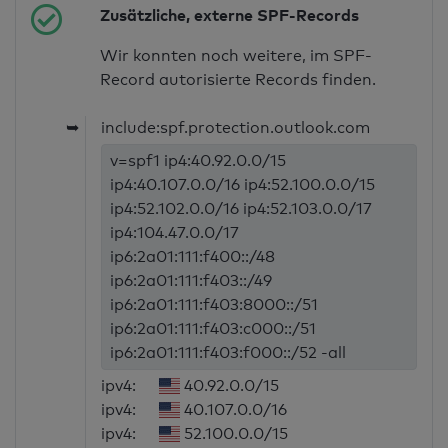
Zusätzliche, externe SPF-Records
Wir konnten noch weitere, im SPF-
Record autorisierte Records finden.
➥
include:spf.protection.outlook.com
v=spf1 ip4:40.92.0.0/15
ip4:40.107.0.0/16 ip4:52.100.0.0/15
ip4:52.102.0.0/16 ip4:52.103.0.0/17
ip4:104.47.0.0/17
ip6:2a01:111:f400::/48
ip6:2a01:111:f403::/49
ip6:2a01:111:f403:8000::/51
ip6:2a01:111:f403:c000::/51
ip6:2a01:111:f403:f000::/52 -all
ipv4:
40.92.0.0/15
ipv4:
40.107.0.0/16
ipv4:
52.100.0.0/15