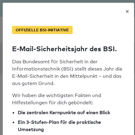
Seit August macht das BSI Ernst: E-Mail-Sicherheitsjahr – ist
×
deine Domain bereit?
Soforthilfe bei Notfällen
OFFIZIELLE BSI-INITIATIVE
E-Mail-Sicherheitsjahr des BSI.
SPF Check:
centrestageeaglescliffe.org.uk
Das Bundesamt für Sicherheit in der
Informationstechnik (BSI) stellt dieses Jahr die
E-Mail-Sicherheit in den Mittelpunkt – und das
aus gutem Grund.
Wir haben die wichtigsten Fakten und
Hilfestellungen für dich gebündelt:
SPF-Check nicht
Die zentralen Kernpunkte auf einen Blick
bestanden
Ein 3-Stufen-Plan für die praktische
Ihr SPF-Record Prüfergebnis
Umsetzung