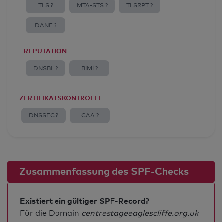
TLS ?
MTA-STS ?
TLSRPT ?
DANE ?
REPUTATION
DNSBL ?
BIMI ?
ZERTIFIKATSKONTROLLE
DNSSEC ?
CAA ?
Zusammenfassung des SPF-Checks
Existiert ein gültiger SPF-Record?
Für die Domain
centrestageeaglescliffe.org.uk