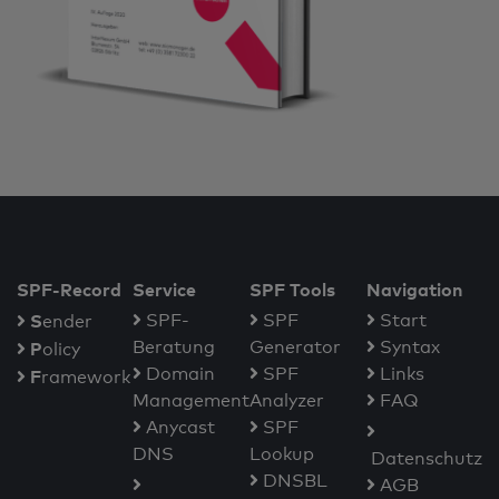
SPF-Record
Service
SPF Tools
Navigation
S
SPF-
SPF
Start
ender
Beratung
Generator
Syntax
P
olicy
Domain
SPF
Links
F
ramework
Management
Analyzer
FAQ
Anycast
SPF
DNS
Lookup
Datenschutz
DNSBL
AGB