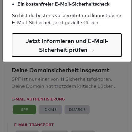
Ein kostenfreier E-Mail-Sicherheitscheck
SPF-Record gefunden
So bist du bestens vorbereitet und kannst deine
Syntaxprüfung: 1 Fehler
E-Mail-Sicherheit jetzt gezielt stärken.
E-Mail-Spoofingschutz: Mangelhaft
Jetzt informieren und E-Mail-
Sicherheit prüfen →
Deine Domainsicherheit insgesamt
SPF ist nur einer von 11 Sicherheitsfaktoren.
Deine Domain hat trotzdem kritische Lücken.
E-MAIL AUTHENTISIERUNG
SPF
DKIM ?
DMARC ?
E-MAIL TRANSPORT