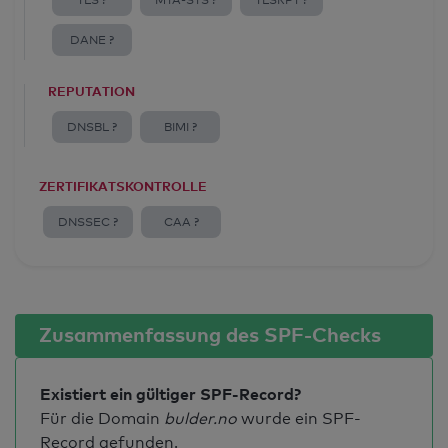
TLS ?
MTA-STS ?
TLSRPT ?
DANE ?
REPUTATION
DNSBL ?
BIMI ?
ZERTIFIKATSKONTROLLE
DNSSEC ?
CAA ?
Zusammenfassung des SPF-Checks
Existiert ein gültiger SPF-Record?
Für die Domain
bulder.no
wurde ein SPF-
Record gefunden.