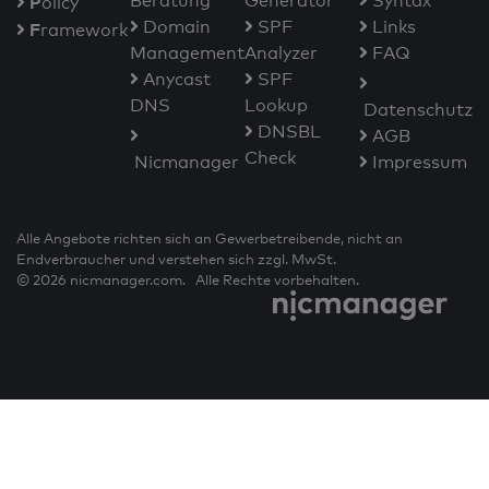
Beratung
Generator
Syntax
P
olicy
Domain
SPF
Links
F
ramework
Management
Analyzer
FAQ
Anycast
SPF
DNS
Lookup
Datenschutz
DNSBL
AGB
Check
Nicmanager
Impressum
Alle Angebote richten sich an Gewerbetreibende, nicht an
Endverbraucher und verstehen sich zzgl. MwSt.
© 2026 nicmanager.com. Alle Rechte vorbehalten.