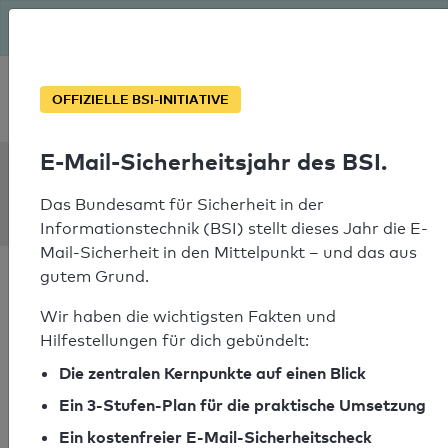
Seit August macht das BSI Ernst: E-Mail-Sicherheitsjahr – ist
deine Domain bereit?
Soforthilfe bei Notfällen
OFFIZIELLE BSI-INITIATIVE
E-Mail-Sicherheitsjahr des BSI.
SPF Check:
bulder.no
Das Bundesamt für Sicherheit in der
Informationstechnik (BSI) stellt dieses Jahr die E-
Mail-Sicherheit in den Mittelpunkt – und das aus
gutem Grund.
Wir haben die wichtigsten Fakten und
Hilfestellungen für dich gebündelt:
SPF-Check bestanden
Die zentralen Kernpunkte auf einen Blick
Ihr SPF-Record Prüfergebnis
Ein 3-Stufen-Plan für die praktische Umsetzung
Ein kostenfreier E-Mail-Sicherheitscheck