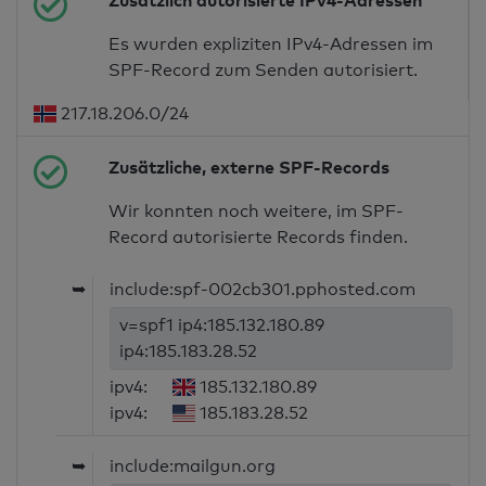
Zusätzlich autorisierte IPv4-Adressen
Es wurden expliziten IPv4-Adressen im
SPF-Record zum Senden autorisiert.
217.18.206.0/24
Zusätzliche, externe SPF-Records
Wir konnten noch weitere, im SPF-
Record autorisierte Records finden.
➥
include:spf-002cb301.pphosted.com
v=spf1 ip4:185.132.180.89
ip4:185.183.28.52
ipv4:
185.132.180.89
ipv4:
185.183.28.52
➥
include:mailgun.org