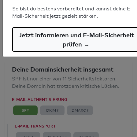
SPF-Record gefunden
So bist du bestens vorbereitet und kannst deine E-
Mail-Sicherheit jetzt gezielt stärken.
Syntaxprüfung: 0 Fehler
E-Mail-Spoofingschutz: Gut
Jetzt informieren und E-Mail-Sicherheit
prüfen →
Deine Domainsicherheit insgesamt
SPF ist nur einer von 11 Sicherheitsfaktoren.
Deine Domain hat trotzdem kritische Lücken.
E-MAIL AUTHENTISIERUNG
SPF
DKIM ?
DMARC ?
E-MAIL TRANSPORT