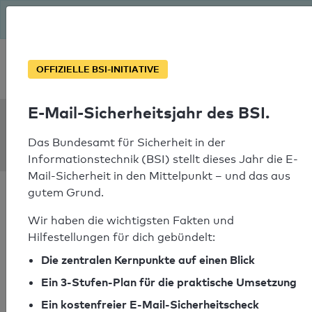
Seit August macht das BSI Ernst: E-Mail-Sicherheitsjahr – ist
deine Domain bereit?
Soforthilfe bei Notfällen
OFFIZIELLE BSI-INITIATIVE
E-Mail-Sicherheitsjahr des BSI.
SPF Check:
boekenzoeker.org
Das Bundesamt für Sicherheit in der
Informationstechnik (BSI) stellt dieses Jahr die E-
Mail-Sicherheit in den Mittelpunkt – und das aus
gutem Grund.
Wir haben die wichtigsten Fakten und
Hilfestellungen für dich gebündelt:
SPF-Check bestanden
Die zentralen Kernpunkte auf einen Blick
Ihr SPF-Record Prüfergebnis
Ein 3-Stufen-Plan für die praktische Umsetzung
Ein kostenfreier E-Mail-Sicherheitscheck