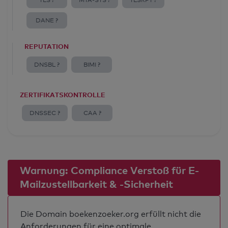
TLS ?
MTA-STS ?
TLSRPT ?
DANE ?
REPUTATION
DNSBL ?
BIMI ?
ZERTIFIKATSKONTROLLE
DNSSEC ?
CAA ?
Warnung: Compliance Verstoß für E-
Mailzustellbarkeit & -Sicherheit
Die Domain boekenzoeker.org erfüllt nicht die
Anforderungen für eine optimale