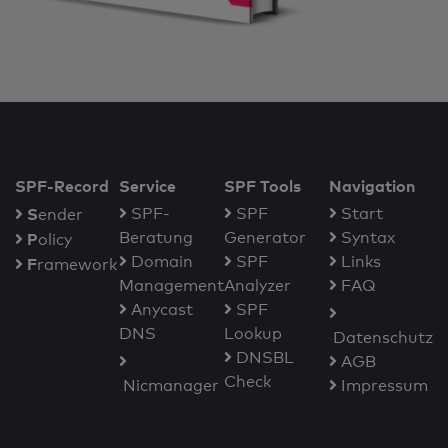
SPF-Record
Service
SPF Tools
Navigation
S
SPF-
SPF
Start
ender
Beratung
Generator
Syntax
P
olicy
Domain
SPF
Links
F
ramework
Management
Analyzer
FAQ
Anycast
SPF
DNS
Lookup
Datenschutz
DNSBL
AGB
Check
Nicmanager
Impressum