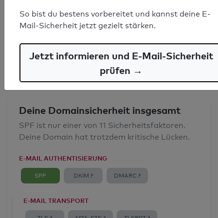
SPF-Record gefunden
So bist du bestens vorbereitet und kannst deine E-
Mail-Sicherheit jetzt gezielt stärken.
Syntaxprüfung: 0 Fehler
E-Mail-Spoofingschutz: Gut
Jetzt informieren und E-Mail-Sicherheit
prüfen →
Deine Domainsicherheit insgesamt
SPF ist nur einer von 11 Sicherheitsfaktoren.
Deine Domain hat trotzdem kritische Lücken.
E-MAIL AUTHENTISIERUNG
SPF
DKIM ?
DMARC ?
E-MAIL TRANSPORT