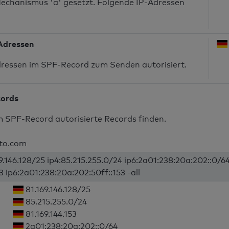
echanismus 'a' gesetzt. Folgende IP-Adressen
-Adressen
dressen im SPF-Record zum Senden autorisiert.
cords
m SPF-Record autorisierte Records finden.
ato.com
69.146.128/25 ip4:85.215.255.0/24 ip6:2a01:238:20a:202::0/6
53 ip6:2a01:238:20a:202:50ff::153 -all
81.169.146.128/25
85.215.255.0/24
81.169.144.153
2a01:238:20a:202::0/64