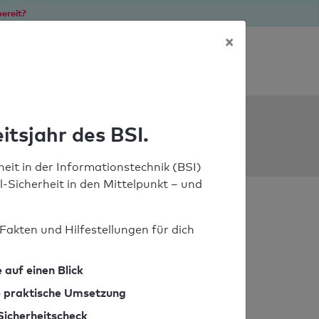
ereit?
×
Soforthilfe bei Notfällen
ools
itsjahr des BSI.
eit in der Informationstechnik (BSI)
il-Sicherheit in den Mittelpunkt – und
Fakten und Hilfestellungen für dich
 auf einen Blick
ie praktische Umsetzung
Sicherheitscheck