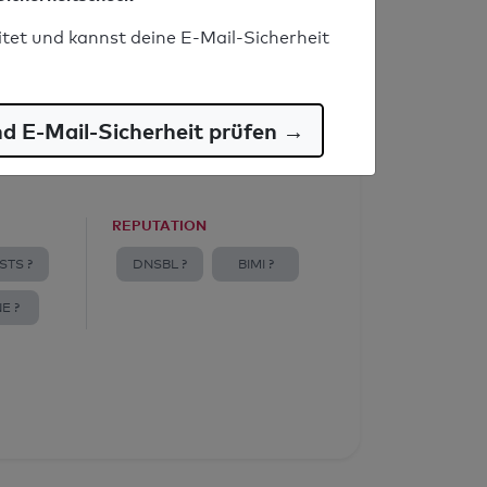
itet und kannst deine E-Mail-Sicherheit
nd E-Mail-Sicherheit prüfen →
REPUTATION
STS ?
DNSBL ?
BIMI ?
E ?