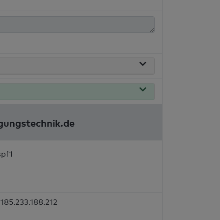
gungstechnik.de
spf1
185.233.188.212