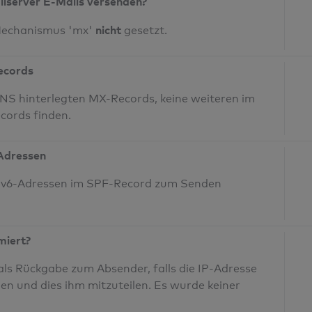
ilserver E-Mails versenden?
nicht
Mechanismus 'mx'
gesetzt.
Records
NS hinterlegten MX-Records, keine weiteren im
cords finden.
-Adressen
 IPv6-Adressen im SPF-Record zum Senden
miert?
ls Rückgabe zum Absender, falls die IP-Adresse
den und dies ihm mitzuteilen. Es wurde keiner