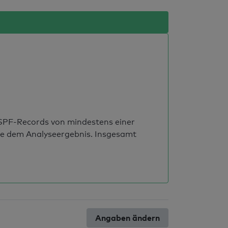
s SPF-Records von mindestens einer
ie dem Analyseergebnis. Insgesamt
Angaben ändern