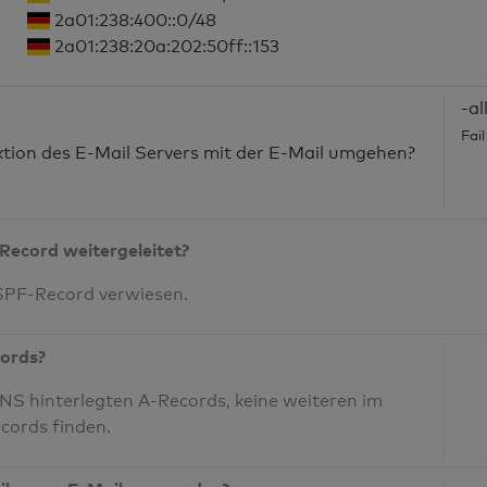
2a01:238:400::0/48
2a01:238:20a:202:50ff::153
-al
Fai
nktion des E-Mail Servers mit der E-Mail umgehen?
Record weitergeleitet?
 SPF-Record verwiesen.
cords?
S hinterlegten A-Records, keine weiteren im
cords finden.