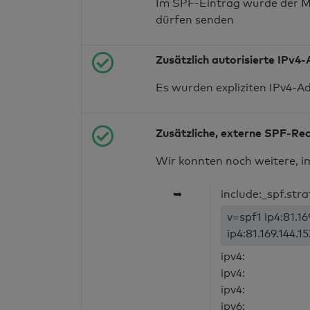
Im SPF-Eintrag wurde der M
dürfen senden
Zusätzlich autorisierte IPv4
Es wurden expliziten IPv4-A
Zusätzliche, externe SPF-Re
Wir konnten noch weitere, i
➥
include:_spf.str
v=spf1 ip4:81.1
ip4:81.169.144.1
ipv4:
ipv4:
ipv4:
ipv6: