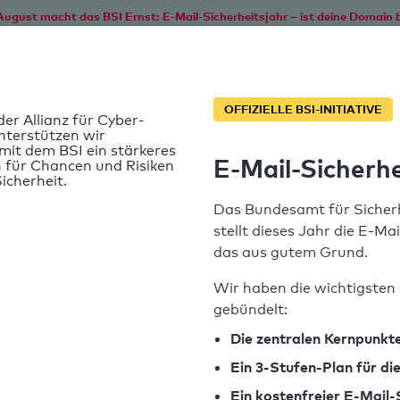
August macht das BSI Ernst: E-Mail-Sicherheitsjahr – ist deine Domain b
Start
Service
Informationen
SPF T
OFFIZIELLE BSI-INITIATIVE
der Allianz für Cyber-
nterstützen wir
it dem BSI ein stärkeres
E-Mail-Sicherhe
 für Chancen und Risiken
k.de
icherheit.
Das Bundesamt für Sicherh
stellt dieses Jahr die E-Ma
das aus gutem Grund.
Wir haben die wichtigsten 
gebündelt:
SPF-Record gefunden
Die zentralen Kernpunkte
Ein 3-Stufen-Plan für d
Syntaxprüfung: 0 Fehler
Ein kostenfreier E-Mail-