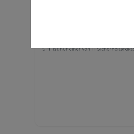
Prüfergebnis
Deine Domainsicherheit insges
SPF ist nur einer von 11 Sicherheitsfak