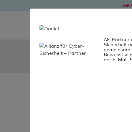
Seit 
Als Partner 
Sicherheit u
SPF Check:
gemeinsam m
Bewusstsein
bock-versorgungstechni
der E-Mail-S
SPF-Check
bestanden
Ihr SPF-Record