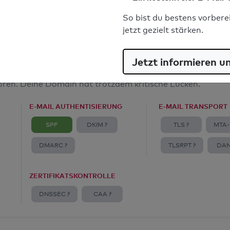
E-Mail-Spoofingschutz: Gut
So bist du bestens vorbere
jetzt gezielt stärken.
Jetzt informieren u
amt
toren. Deine Domain hat trotzdem kritische Lücken.
E-MAIL AUTHENTISIERUNG
E-MAIL TRANSPORT
SPF
DKIM ?
TLS ?
MTA-
DMARC ?
TLSRPT ?
DAN
ZERTIFIKATSKONTROLLE
DNSSEC ?
CAA ?