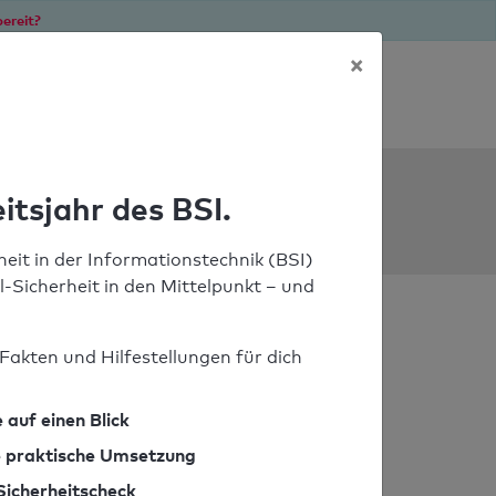
ereit?
×
Soforthilfe bei Notfällen
ools
itsjahr des BSI.
eit in der Informationstechnik (BSI)
il-Sicherheit in den Mittelpunkt – und
Fakten und Hilfestellungen für dich
 auf einen Blick
ie praktische Umsetzung
Sicherheitscheck