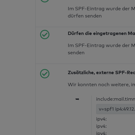
Im SPF-Eintrag wurde der M
dürfen senden
Dürfen die eingetragenen Ma
Im SPF-Eintrag wurde der M
senden
Zusätzliche, externe SPF-Re
Wir konnten noch weitere, i
➥
include:mail.ti
v=spf1 ip4:49.12
ipv4:
ipv4:
ipv4: