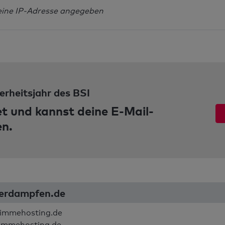
eine IP-Adresse angegeben
erheitsjahr des BSI
et und kannst deine E-Mail-
en.
serdampfen.de
timmehosting.de
timmehosting.de