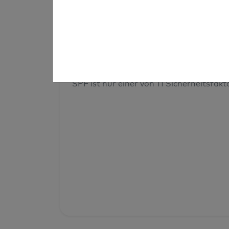
Prüfergebnis
Deine Domainsicherheit insges
SPF ist nur einer von 11 Sicherheitsfak