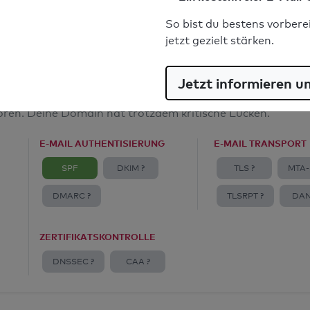
E-Mail-Spoofingschutz: Gut
So bist du bestens vorbere
jetzt gezielt stärken.
Jetzt informieren u
amt
toren. Deine Domain hat trotzdem kritische Lücken.
E-MAIL AUTHENTISIERUNG
E-MAIL TRANSPORT
SPF
DKIM ?
TLS ?
MTA-
DMARC ?
TLSRPT ?
DAN
ZERTIFIKATSKONTROLLE
DNSSEC ?
CAA ?