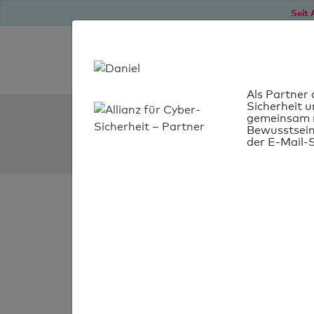
Seit 
Als Partner 
Sicherheit u
SPF Check:
gemeinsam m
Bewusstsein
besserdampfen.de
der E-Mail-S
SPF-Check
bestanden
Ihr SPF-Record