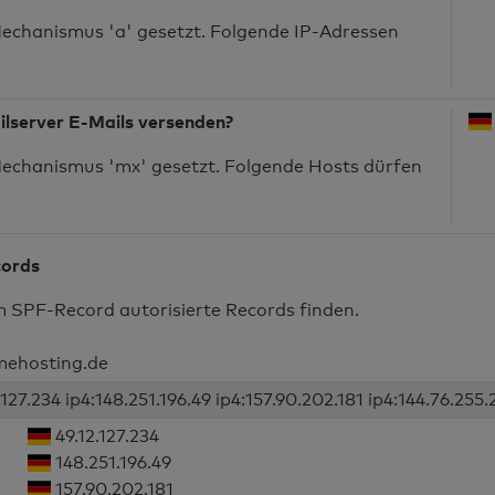
echanismus 'a' gesetzt. Folgende IP-Adressen
ilserver E-Mails versenden?
echanismus 'mx' gesetzt. Folgende Hosts dürfen
cords
m SPF-Record autorisierte Records finden.
mmehosting.de
.127.234 ip4:148.251.196.49 ip4:157.90.202.181 ip4:144.76.255.
49.12.127.234
148.251.196.49
157.90.202.181