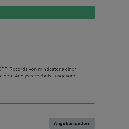
s SPF-Records von mindestens einer
ie dem Analyseergebnis. Insgesamt
Angaben ändern