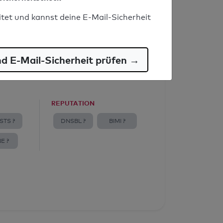
itet und kannst deine E-Mail-Sicherheit
nd E-Mail-Sicherheit prüfen →
REPUTATION
STS ?
DNSBL ?
BIMI ?
E ?