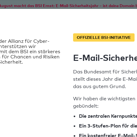
August macht das BSI Ernst: E-Mail-Sicherheitsjahr – ist deine Domain b
Start
Service
Informationen
SPF T
OFFIZIELLE BSI-INITIATIVE
der Allianz für Cyber-
nterstützen wir
it dem BSI ein stärkeres
E-Mail-Sicherhe
 für Chancen und Risiken
icherheit.
Das Bundesamt für Sicherh
stellt dieses Jahr die E-Ma
das aus gutem Grund.
Wir haben die wichtigsten 
gebündelt:
SPF-Record gefunden
Die zentralen Kernpunkte
Ein 3-Stufen-Plan für d
Syntaxprüfung: 0 Fehler
Ein kostenfreier E-Mail-