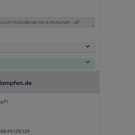
rdampfen.de
spf1
88.99.128.129