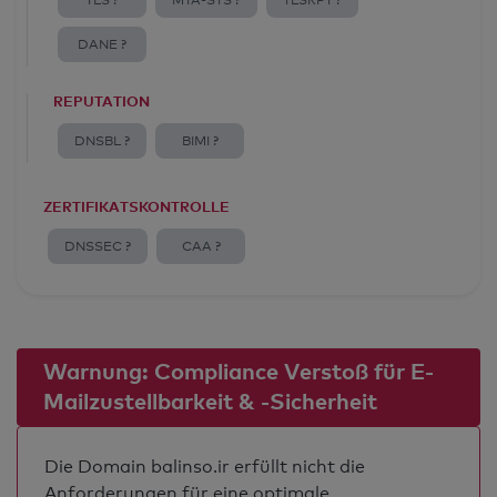
TLS ?
MTA-STS ?
TLSRPT ?
DANE ?
REPUTATION
DNSBL ?
BIMI ?
ZERTIFIKATSKONTROLLE
DNSSEC ?
CAA ?
Warnung: Compliance Verstoß für E-
Mailzustellbarkeit & -Sicherheit
Die Domain balinso.ir erfüllt nicht die
Anforderungen für eine optimale