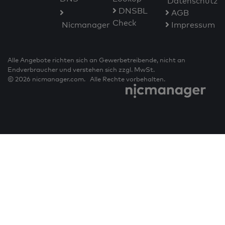
Datenschutz
DNSBL
AGB
Check
Nicmanager
Impressum
Alle Angebote richten sich an Gewerbetreibende, nicht an
Endverbraucher und verstehen sich zzgl. MwSt.
© 2026 nicmanager.com. Alle Rechte vorbehalten.