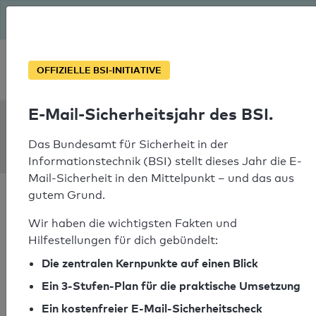
Seit August macht das BSI Ernst: E-Mail-Sicherheitsjahr – ist
deine Domain bereit?
Soforthilfe bei Notfällen
OFFIZIELLE BSI-INITIATIVE
E-Mail-Sicherheitsjahr des BSI.
SPF Check:
balinso.ir
Das Bundesamt für Sicherheit in der
Informationstechnik (BSI) stellt dieses Jahr die E-
Mail-Sicherheit in den Mittelpunkt – und das aus
gutem Grund.
Wir haben die wichtigsten Fakten und
Hilfestellungen für dich gebündelt:
SPF-Check bestanden
Die zentralen Kernpunkte auf einen Blick
Ihr SPF-Record Prüfergebnis
Ein 3-Stufen-Plan für die praktische Umsetzung
Ein kostenfreier E-Mail-Sicherheitscheck