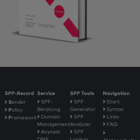
SPF-Record
Service
SPF Tools
Navigation
S
SPF-
SPF
Start
ender
Beratung
Generator
Syntax
P
olicy
Domain
SPF
Links
F
ramework
Management
Analyzer
FAQ
Anycast
SPF
DNS
Lookup