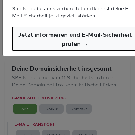
SPF-Record gefunden
So bist du bestens vorbereitet und kannst deine E-
Mail-Sicherheit jetzt gezielt stärken.
Syntaxprüfung: 0 Fehler
E-Mail-Spoofingschutz: Gut
Jetzt informieren und E-Mail-Sicherheit
prüfen →
Deine Domainsicherheit insgesamt
SPF ist nur einer von 11 Sicherheitsfaktoren.
Deine Domain hat trotzdem kritische Lücken.
E-MAIL AUTHENTISIERUNG
SPF
DKIM ?
DMARC ?
E-MAIL TRANSPORT