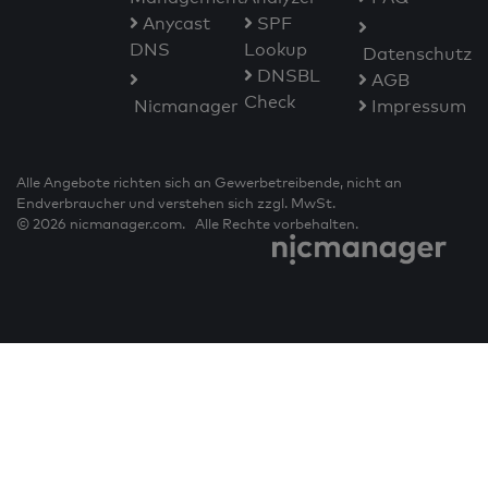
Anycast
SPF
DNS
Lookup
Datenschutz
DNSBL
AGB
Check
Nicmanager
Impressum
Alle Angebote richten sich an Gewerbetreibende, nicht an
Endverbraucher und verstehen sich zzgl. MwSt.
© 2026 nicmanager.com. Alle Rechte vorbehalten.