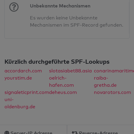
Unbekannte Mechanismen
Es wurden keine Unbekannte
Mechanismen im SPF-Record gefunden.
Kürzlich durchgeführte SPF-Lookups
accordarch.com
slotasiabet88.asia
conarinamariti
yourstim.de
oelrich-
raiba-
hafen.com
gretha.de
signaleticprint.com
deheus.com
novarotors.com
uni-
oldenburg.de
Server-IP Adresse
Reverse-Adresse