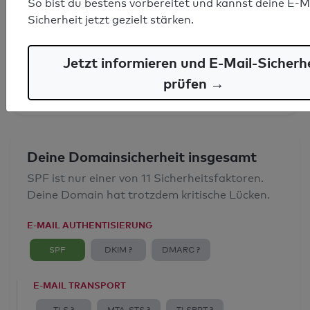
So bist du bestens vorbereitet und kannst deine E-M
SPF-Record gefunden
Sicherheit jetzt gezielt stärken.
Syntaxprüfung: 0 Fehler
Jetzt informieren und E-Mail-Sicherh
E-Mail-Spoofingschutz: Gut
prüfen →
Deine Domainsicherheit insgesamt
SPF ist nur einer von 11 Sicherheitsfaktoren.
Deine Domain hat trotzdem kritische Lücken.
E-MAIL AUTHENTISIERUNG
SPF
DKIM ?
DMARC ?
E-MAIL TRANSPORT