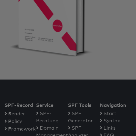
SPF-Record
Service
SPF Tools
Navigation
S
SPF-
SPF
Start
ender
Beratung
Generator
Syntax
P
olicy
Domain
SPF
Links
F
ramework
Management
Analyzer
FAQ