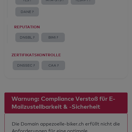
TLS ?
MTA-STS ?
TLSRPT ?
DANE ?
REPUTATION
DNSBL ?
BIMI ?
ZERTIFIKATSKONTROLLE
DNSSEC ?
CAA ?
Warnung: Compliance Verstoß für E-
Mailzustellbarkeit & -Sicherheit
Die Domain appezoelle-biker.ch erfüllt nicht die
Anforderungen für eine optimale