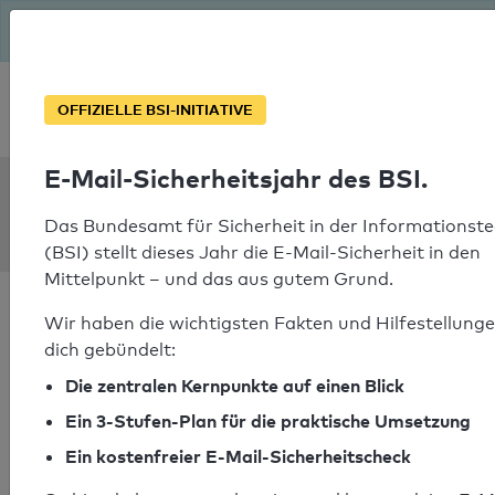
Seit August macht das BSI Ernst: E-Mail-Sicherheitsjahr – ist
deine Domain bereit?
Soforthilfe bei Notfällen
OFFIZIELLE BSI-INITIATIVE
E-Mail-Sicherheitsjahr des BSI.
SPF Check:
appezoelle-biker.ch
Das Bundesamt für Sicherheit in der Informationste
(BSI) stellt dieses Jahr die E-Mail-Sicherheit in den
Mittelpunkt – und das aus gutem Grund.
Wir haben die wichtigsten Fakten und Hilfestellunge
dich gebündelt:
Die zentralen Kernpunkte auf einen Blick
SPF-Check bestanden
Ein 3-Stufen-Plan für die praktische Umsetzung
Ihr SPF-Record Prüfergebnis
Ein kostenfreier E-Mail-Sicherheitscheck