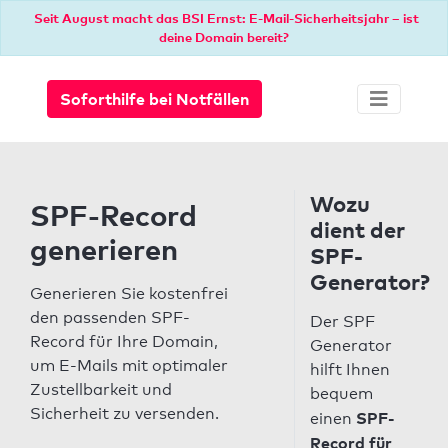
Seit August macht das BSI Ernst: E-Mail-Sicherheitsjahr – ist
deine Domain bereit?
Soforthilfe bei Notfällen
Wozu
SPF-Record
dient der
generieren
SPF-
Generator?
Generieren Sie kostenfrei
den passenden SPF-
Der SPF
Record für Ihre Domain,
Generator
um E-Mails mit optimaler
hilft Ihnen
Zustellbarkeit und
bequem
Sicherheit zu versenden.
SPF-
einen
Record für