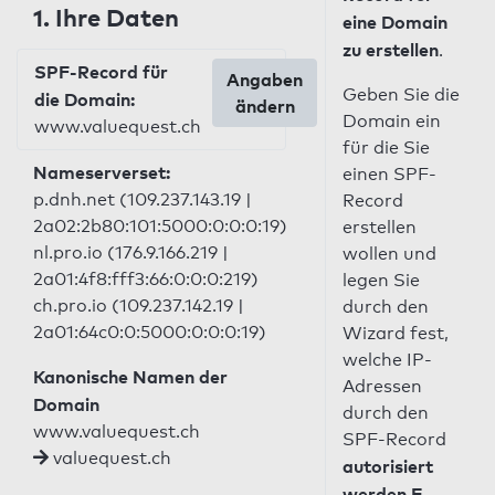
1. Ihre Daten
eine Domain
zu erstellen
.
SPF-Record für
Angaben
Geben Sie die
die Domain:
ändern
Domain ein
www.valuequest.ch
für die Sie
Nameserverset:
einen SPF-
p.dnh.net (109.237.143.19 |
Record
2a02:2b80:101:5000:0:0:0:19)
erstellen
nl.pro.io (176.9.166.219 |
wollen und
2a01:4f8:fff3:66:0:0:0:219)
legen Sie
ch.pro.io (109.237.142.19 |
durch den
2a01:64c0:0:5000:0:0:0:19)
Wizard fest,
welche IP-
Kanonische Namen der
Adressen
Domain
durch den
www.valuequest.ch
SPF-Record
valuequest.ch
autorisiert
werden E-