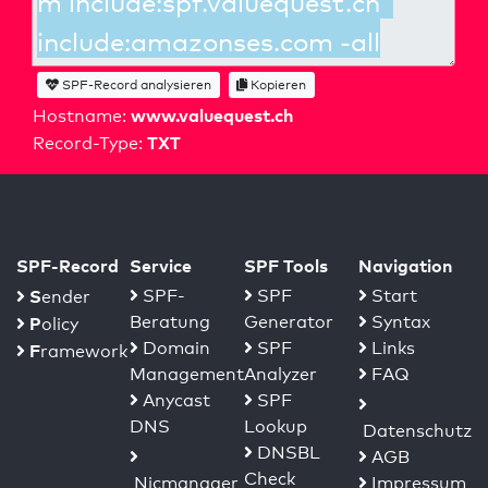
SPF-Record analysieren
Kopieren
www.valuequest.ch
Hostname:
TXT
Record-Type:
SPF-Record
Service
SPF Tools
Navigation
S
SPF-
SPF
Start
ender
Beratung
Generator
Syntax
P
olicy
Domain
SPF
Links
F
ramework
Management
Analyzer
FAQ
Anycast
SPF
DNS
Lookup
Datenschutz
DNSBL
AGB
Check
Nicmanager
Impressum