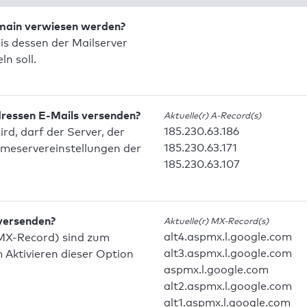
omain verwiesen werden?
is dessen der Mailserver
n soll.
dressen E-Mails versenden?
Aktuelle(r) A-Record(s)
185.230.63.186
d, darf der Server, der
185.230.63.171
meservereinstellungen der
185.230.63.107
 versenden?
Aktuelle(r) MX-Record(s)
alt4.aspmx.l.google.com
MX-Record) sind zum
alt3.aspmx.l.google.com
Aktivieren dieser Option
aspmx.l.google.com
alt2.aspmx.l.google.com
alt1.aspmx.l.google.com