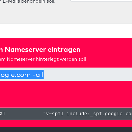
 E-Mails behandeln soll.
in Nameserver eintragen
rem Nameserver hinterlegt werden soll
XT
"
v=spf1 include:_spf.google.co