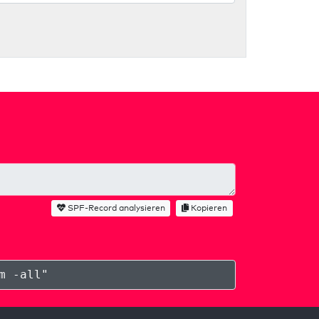
SPF-Record analysieren
Kopieren
m -all
"