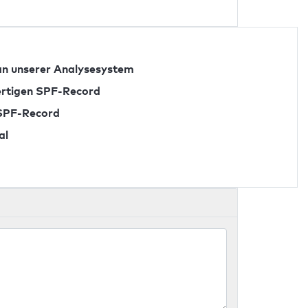
n unserer Analysesystem
fertigen SPF-Record
 SPF-Record
al