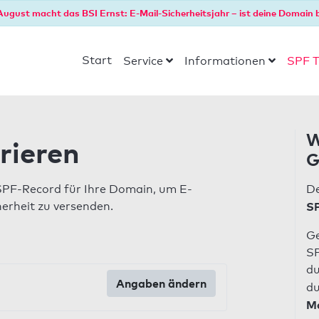
August macht das BSI Ernst: E-Mail-Sicherheitsjahr – ist deine Domain b
Start
Service
Informationen
SPF T
W
rieren
G
SPF-Record für Ihre Domain, um E-
De
herheit zu versenden.
SP
Ge
SP
du
Angaben ändern
du
Ma