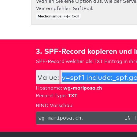
Wählen Sie eine Option aus, wie der Server
Wir empfehlen SoftFail.
Mechanismus: <-|~|?>all
3. SPF-Record kopieren und 
SPF-Record welcher als TXT Eintrag in ih
Value:
wg-mariposa.ch
Hostname:
TXT
Record-Type:
BIND Vorschau
wg-mariposa.ch
.
IN T