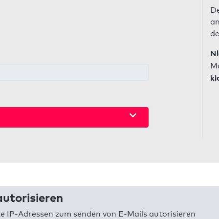
De
an
de
Ni
Ma
kl
utorisieren
 IP-Adressen zum senden von E-Mails autorisieren