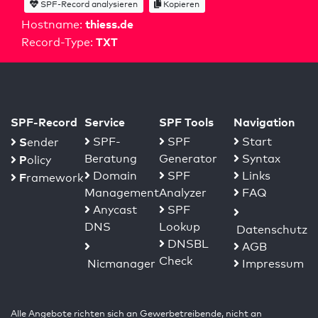
SPF-Record analysieren
Kopieren
thiess.de
Hostname:
TXT
Record-Type:
SPF-Record
Service
SPF Tools
Navigation
S
SPF-
SPF
Start
ender
Beratung
Generator
Syntax
P
olicy
Domain
SPF
Links
F
ramework
Management
Analyzer
FAQ
Anycast
SPF
DNS
Lookup
Datenschutz
DNSBL
AGB
Check
Nicmanager
Impressum
Alle Angebote richten sich an Gewerbetreibende, nicht an