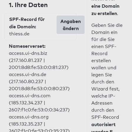
1. Ihre Daten
eine Domain
zu erstellen
.
SPF-Record für
Angaben
Geben Sie die
die Domain:
ändern
Domain ein
thiess.de
für die Sie
Nameserverset:
einen SPF-
access.ui-dns.biz
Record
(217.160.81.237 |
erstellen
2001:8d8:fe:53:0:0:81:237)
wollen und
access.ui-dns.de
legen Sie
(217.160.80.237 |
durch den
2001:8d8:fe:53:0:0:80:237)
Wizard fest,
access.ui-dns.com
welche IP-
(185.132.34.237 |
Adressen
2607:f1c0:fe:53:0:0:34:237)
durch den
access.ui-dns.org
SPF-Record
(185.132.35.237 |
autorisiert
2607:f1c0:fe:53:0:0:35:237)
werden E-