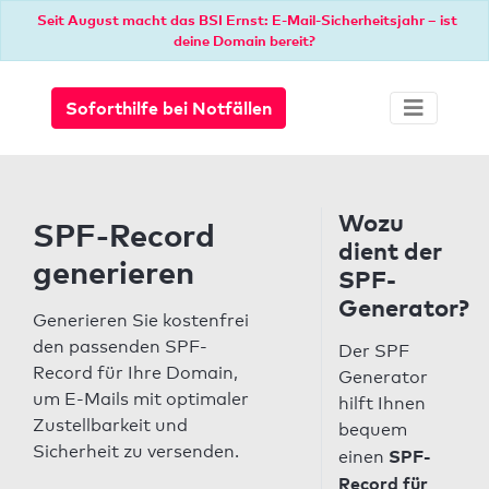
Seit August macht das BSI Ernst: E-Mail-Sicherheitsjahr – ist
deine Domain bereit?
Soforthilfe bei Notfällen
Wozu
SPF-Record
dient der
generieren
SPF-
Generator?
Generieren Sie kostenfrei
den passenden SPF-
Der SPF
Record für Ihre Domain,
Generator
um E-Mails mit optimaler
hilft Ihnen
Zustellbarkeit und
bequem
Sicherheit zu versenden.
SPF-
einen
Record für